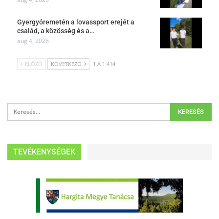
Gyergyóremetén a lovassport erejét a
család, a közösség és a…
aug 4, 2026
ELŐZŐ
KÖVETKEZŐ
1 A 1 414
TEVÉKENYSÉGEK