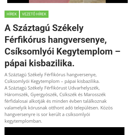
HÍREK
VEZETŐ HÍREK
A Száztagú Székely
Férfikórus hangversenye,
Csíksomlyói Kegytemplom –
pápai kisbazilika.
A Száztagú Székely Férfikórus hangversenye,
Csíksomlyói Kegytemplom – pápai kisbazilika.
A Száztagú Székely Férfikórust Udvarhelyszék,
Háromszék, Gyergyószék, Csíkszék és Marosszék
férfidalosai alkotják és minden évben találkoznak
valamelyik kórusnak otthont adó településen. Közös
hangversenyre is sor került a csíksomlyói
kegytemplomban.