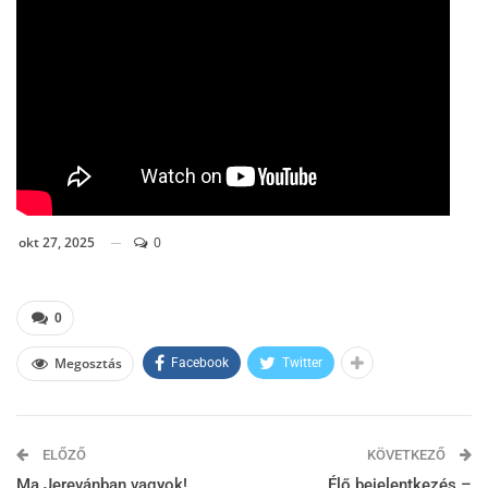
okt 27, 2025
0
0
Megosztás
Facebook
Twitter
ELŐZŐ
KÖVETKEZŐ
Ma Jerevánban vagyok!
Élő bejelentkezés –