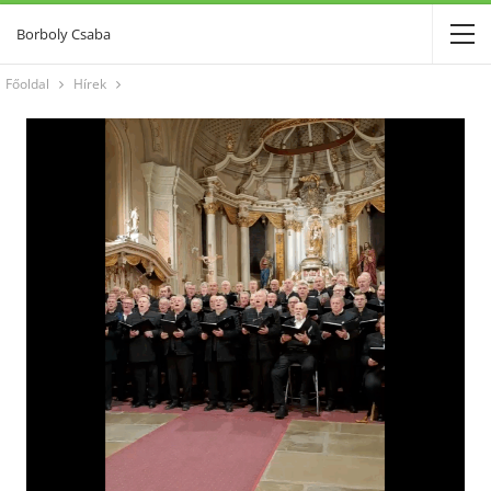
Borboly Csaba
Főoldal
Hírek