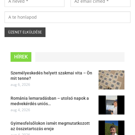
HÍREK
Személyeskedés helyett szakmai vita – Ön
mit tenne?
aug 6, 2026
Románia lemaradásban – utolsó napok a
medvekérdés uniós…
aug 4, 2026
Gyimesfelsőlokon ismét megmutatkozott
az összetartozás ereje
aug 4, 2026