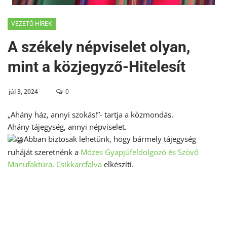
VEZETŐ HÍREK
A székely népviselet olyan,
mint a közjegyző-Hitelesít
júl 3, 2024
0
„Ahány ház, annyi szokás!”- tartja a közmondás.
Ahány tájegység, annyi népviselet.
Abban biztosak lehetünk, hogy bármely tájegység
ruháját szeretnénk a
Mózes Gyapjúfeldolgozó és Szövő
Manufaktúra, Csikkarcfalva
elkészíti.