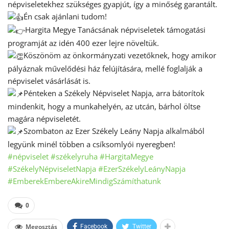
népviseletekhez szükséges gyapjút, így a minőség garantált.
Én csak ajánlani tudom!
Hargita Megye Tanácsának népviseletek támogatási
programját az idén 400 ezer lejre növeltük.
Köszönöm az önkormányzati vezetőknek, hogy amikor
pályáznak művelődési ház felújítására, mellé foglalják a
népviselet vásárlását is.
Pénteken a Székely Népviselet Napja, arra bátorítok
mindenkit, hogy a munkahelyén, az utcán, bárhol öltse
magára népviseletét.
Szombaton az Ezer Székely Leány Napja alkalmából
legyünk minél többen a csíksomlyói nyeregben!
#népviselet
#székelyruha
#HargitaMegye
#SzékelyNépviseletNapja
#EzerSzékelyLeányNapja
#EmberekEmbereAkireMindigSzámíthatunk
0
Megosztás
Facebook
Twitter