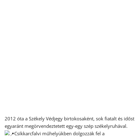
2012 óta a Székely Védjegy birtokosaként, sok fiatalt és időst
egyaránt megörvendeztetett egy-egy szép székelyruhával.
Csíkkarcfalvi műhelyükben dolgozzák fel a