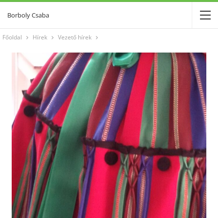
Borboly Csaba
Főoldal
Hírek
Vezető hírek