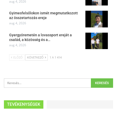
aug 4, 2026
Gyimesfelsőlokon ismét megmutatkozott
az összetartozás ereje
aug 4, 2026
Gyergyóremetén a lovassport erejét a
család, a közösség és a…
aug 4, 2026
ELŐZŐ
KÖVETKEZŐ
1 A 1 414
TEVÉKENYSÉGEK