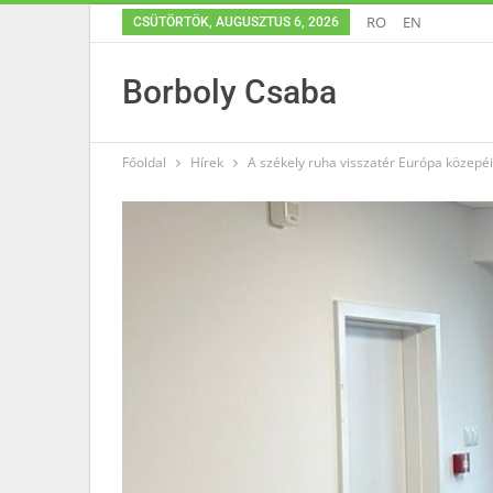
RO
EN
CSÜTÖRTÖK, AUGUSZTUS 6, 2026
Borboly Csaba
Főoldal
Hírek
A székely ruha visszatér Európa közepéig