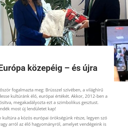
 Európa közepéig – és újra
őször fogalmazta meg: Brüsszel szívében, a világhírű
esse kultúránk élő, európai értékét. Akkor, 2012-ben a
ósítva, megakadályozta ezt a szimbolikus gesztust.
dék most új lendületet kap!​
y kultúra a közös európai örökségünk része, legyen szó
agy arról az élő hagyományról, amelyet vendégeink is