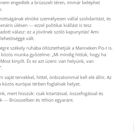
nem engedtek a brüsszeli téren, immár beléphet
.​
zottságának elnöke személyesen vállal szolidaritást, és
enáris ülésen ― ezzel politikai kiállást is tesz
adott válasz: ez a jövőnek szóló kapunyitás! Ami
lehetőséggé vált.​
égre székely ruhába öltöztethetjük a Manneken Pis-t is.
 a közös munka győzelme: „Mi mindig hittük, hogy ha
Most kinyílt. És ez azt üzeni: van helyünk, van
.​
 saját tervekkel, hittel, önbizalommal kell elé állni. Az
közös európai térben foglalnak helyet.​
k, mert hisszük: csak kitartással, összefogással és
k ― Brüsszelben és itthon egyaránt.