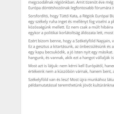
megcsodálnak régiónkban. Amit tizenöt éve még 
Európa döntéshozóinak legfontosabb fórumára is
Sorsfordító, hogy Tüttő Kata, a Régiók Európai Bi
egy székely ruha inget és mellényt fog viselni a pl
közösségünk mellett. Ez nem csak a múlt hibáira 
egykor a politikai korlátoltság áldozata lett, most 
Ezért bízom benne, hogy a Székelyföld Napjain, v
Ez a gesztus a kitartásunk, az önbecsülésünk és
egy kapu becsukódik, a jó Isten nyit egy másikat. 
hangunk, és vannak, akik ezt a hangot vállalják is”
Most azt is látjuk: nem kérni kell Európától, hanem
értékeink nem a küszöbön várnak, hanem bent, a 
Székelyföld van és lesz! Most újra munkához látun
példamutatással teremthetünk jövőt kultúránkna