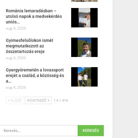
Románia lemaradásban –
utolsó napok a medvekérdés
uniós…
aug 4, 2026
Gyimesfelsőlokon ismét
megmutatkozott az
összetartozás ereje
aug 4, 2026
Gyergyóremetén a lovassport
erejét a család, a közösség és
a…
aug 4, 2026
ELŐZŐ
KÖVETKEZŐ
1 A 1 414