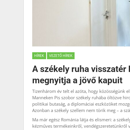
HÍREK
VEZETŐ HÍREK
A székely ruha visszatér
megnyitja a jövő kapuit
Tizenhárom év telt el azóta, hogy közösségünk el
Manneken Pis szobor székely ruhába öltözve hird
politikai butaság, a diplomáciai eszközöket mozg
Azonban a székely szellem nem törik meg – a szán
Ma már egész Románia látja és elismeri: a székel
kézműves termékeinkről, vendégszeretetünkről v