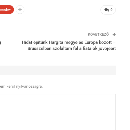
oogle+
0
KÖVETKEZŐ
g
Hidat építünk Hargita megye és Európa között –
Brüsszelben szólaltam fel a fiatalok jövőjéért
nem kerül nyilvánosságra.