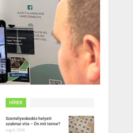
HÍREK
Személyeskedés helyett
szakmai vita – Ön mit tenne?
aug 6, 2026