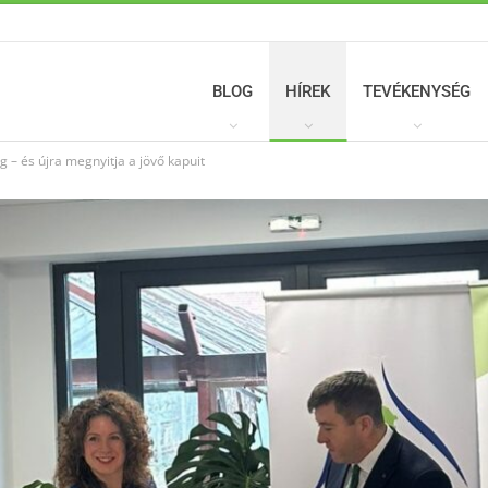
BLOG
HÍREK
TEVÉKENYSÉG
 – és újra megnyitja a jövő kapuit