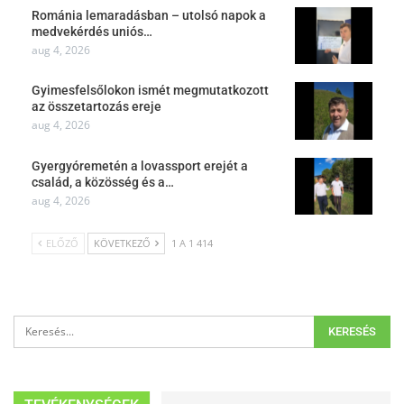
Románia lemaradásban – utolsó napok a
medvekérdés uniós…
aug 4, 2026
Gyimesfelsőlokon ismét megmutatkozott
az összetartozás ereje
aug 4, 2026
Gyergyóremetén a lovassport erejét a
család, a közösség és a…
aug 4, 2026
ELŐZŐ
KÖVETKEZŐ
1 A 1 414