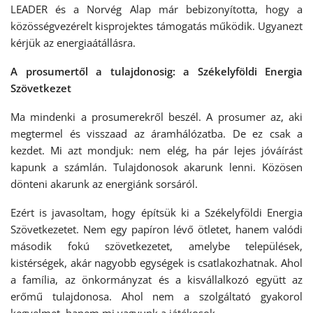
LEADER és a Norvég Alap már bebizonyította, hogy a
közösségvezérelt kisprojektes támogatás működik. Ugyanezt
kérjük az energiaátállásra.
A prosumertől a tulajdonosig: a Székelyföldi Energia
Szövetkezet
Ma mindenki a prosumerekről beszél. A prosumer az, aki
megtermel és visszaad az áramhálózatba. De ez csak a
kezdet. Mi azt mondjuk: nem elég, ha pár lejes jóváírást
kapunk a számlán. Tulajdonosok akarunk lenni. Közösen
dönteni akarunk az energiánk sorsáról.
Ezért is javasoltam, hogy építsük ki a Székelyföldi Energia
Szövetkezetet. Nem egy papíron lévő ötletet, hanem valódi
második fokú szövetkezetet, amelybe települések,
kistérségek, akár nagyobb egységek is csatlakozhatnak. Ahol
a família, az önkormányzat és a kisvállalkozó együtt az
erőmű tulajdonosa. Ahol nem a szolgáltató gyakorol
kegyelmet, hanem mi vagyunk a játékosok.