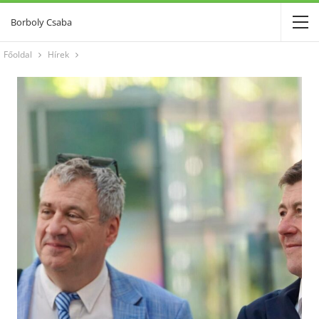
Borboly Csaba
Főoldal
Hírek