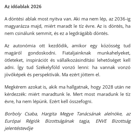
Az időablak 2026
A döntési ablak most nyitva van. Aki ma nem lép, az 2036-ig
magyarázza majd, miért maradt le tíz évre. Az is döntés, ha
nem csinálunk semmit, és ez a legdrágább döntés.
Az autonómia ott kezdődik, amikor egy közösség tud
magáról gondoskodni. Fiataljainknak munkahelyeket,
ötleteket, inspirációt és vállalkozásindítási lehetőséget kell
adni. Így tud Székelyföld vonzó lenni: ha vannak vonzó
jövőképek és perspektívák. Ma ezért jöttem el.
Megkérem azokat is, akik ma hallgatnak, hogy 2028 után ne
kérdezzék: miért maradtunk le. Mert most maradunk le tíz
évre, ha nem lépünk. Ezért kell összefogni.
Borboly Csaba, Hargita Megye Tanácsának alelnöke, az
Európai Régiók Bizottságának tagja, ENVE Bizottság
jelentéstevője