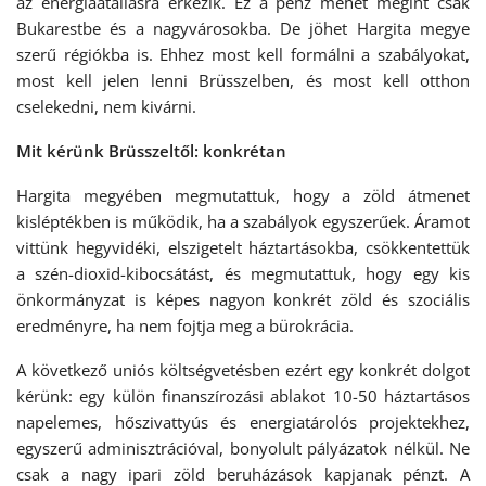
az energiaátállásra érkezik. Ez a pénz mehet megint csak
Bukarestbe és a nagyvárosokba. De jöhet Hargita megye
szerű régiókba is. Ehhez most kell formálni a szabályokat,
most kell jelen lenni Brüsszelben, és most kell otthon
cselekedni, nem kivárni.
Mit kérünk Brüsszeltől: konkrétan
Hargita megyében megmutattuk, hogy a zöld átmenet
kisléptékben is működik, ha a szabályok egyszerűek. Áramot
vittünk hegyvidéki, elszigetelt háztartásokba, csökkentettük
a szén-dioxid-kibocsátást, és megmutattuk, hogy egy kis
önkormányzat is képes nagyon konkrét zöld és szociális
eredményre, ha nem fojtja meg a bürokrácia.
A következő uniós költségvetésben ezért egy konkrét dolgot
kérünk: egy külön finanszírozási ablakot 10-50 háztartásos
napelemes, hőszivattyús és energiatárolós projektekhez,
egyszerű adminisztrációval, bonyolult pályázatok nélkül. Ne
csak a nagy ipari zöld beruházások kapjanak pénzt. A