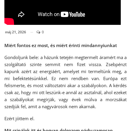
máj 21, 2026
0
Miért fontos ez most, és miért érinti mindannyiunkat
Gondoljunk bele: a házunk tetején megtermelt áramért ma a
szolgáltató szinte semmit nem fizet vissza. Zsebpénzt
kapunk azért az energiáért, amelyet mi termeltünk meg, a
mi befektetésünkkel. Ez nem rendben van. Európa ezt
felismerte, és most változtatni akar a szabályokon. A kérdés
csak az, hogy mi ott leszünk-e annál az asztalnál, ahol ezeket
a szabályokat megírják, vagy évek múlva a morzsákat
szedjük fel, amit a nagyvárosok nem akarnak.
Ezért jöttem el.
Mit csinálok itt és hogyan dolgozom párhuzamosan