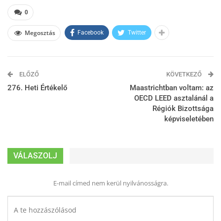
0
Megosztás
Facebook
Twitter
ELŐZŐ
KÖVETKEZŐ
276. Heti Értékelő
Maastrichtban voltam: az
OECD LEED asztalánál a
Régiók Bizottsága
képviseletében
VÁLASZOLJ
E-mail címed nem kerül nyilvánosságra.