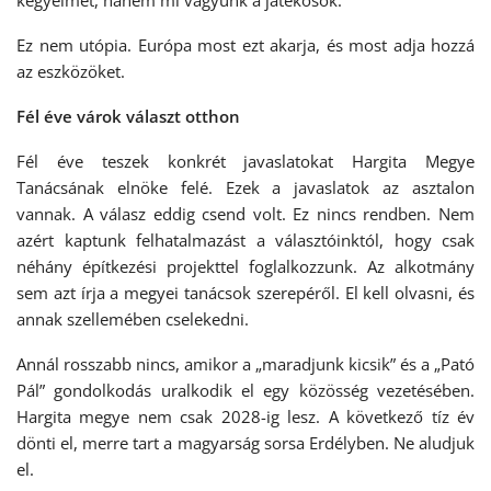
Ez nem utópia. Európa most ezt akarja, és most adja hozzá
az eszközöket.
Fél éve várok választ otthon
Fél éve teszek konkrét javaslatokat Hargita Megye
Tanácsának elnöke felé. Ezek a javaslatok az asztalon
vannak. A válasz eddig csend volt. Ez nincs rendben. Nem
azért kaptunk felhatalmazást a választóinktól, hogy csak
néhány építkezési projekttel foglalkozzunk. Az alkotmány
sem azt írja a megyei tanácsok szerepéről. El kell olvasni, és
annak szellemében cselekedni.
Annál rosszabb nincs, amikor a „maradjunk kicsik” és a „Pató
Pál” gondolkodás uralkodik el egy közösség vezetésében.
Hargita megye nem csak 2028-ig lesz. A következő tíz év
dönti el, merre tart a magyarság sorsa Erdélyben. Ne aludjuk
el.