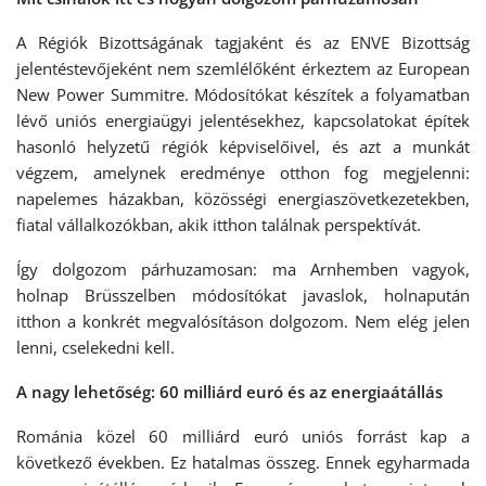
A Régiók Bizottságának tagjaként és az ENVE Bizottság
jelentéstevőjeként nem szemlélőként érkeztem az European
New Power Summitre. Módosítókat készítek a folyamatban
lévő uniós energiaügyi jelentésekhez, kapcsolatokat építek
hasonló helyzetű régiók képviselőivel, és azt a munkát
végzem, amelynek eredménye otthon fog megjelenni:
napelemes házakban, közösségi energiaszövetkezetekben,
fiatal vállalkozókban, akik itthon találnak perspektívát.
Így dolgozom párhuzamosan: ma Arnhemben vagyok,
holnap Brüsszelben módosítókat javaslok, holnapután
itthon a konkrét megvalósításon dolgozom. Nem elég jelen
lenni, cselekedni kell.
A nagy lehetőség: 60 milliárd euró és az energiaátállás
Románia közel 60 milliárd euró uniós forrást kap a
következő években. Ez hatalmas összeg. Ennek egyharmada