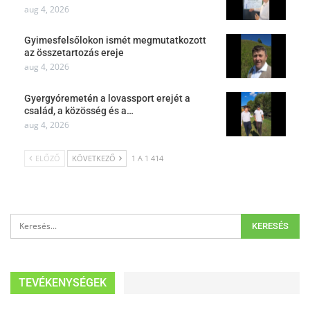
aug 4, 2026
Gyimesfelsőlokon ismét megmutatkozott
az összetartozás ereje
aug 4, 2026
Gyergyóremetén a lovassport erejét a
család, a közösség és a…
aug 4, 2026
ELŐZŐ
KÖVETKEZŐ
1 A 1 414
TEVÉKENYSÉGEK