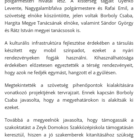
polgármesteri hivatal lesz. A kistérség tagjait Gyerkó
Levente, Nagygalambfalva polgármestere és Rafai Emil, a
szövetség elnöke köszöntötte, jelen voltak Borboly Csaba,
Hargita Megye Tanácsának elnöke, valamint Sándor György
és Rátz István megyei tanácsosok is.
A kulturális infrastruktúra fejlesztése érdekében a társulás
készített egy mobil színpadot, ezeket a nyári
rendezvényeken fogják használni. Kihasználhatósága
érdekében előzetesen egyeztették a térség rendezvényeit,
hogy azok ne fedjék egymást, hangzott el a gyűlésen.
Megtekintették a szövetség pihenőpontok kialakítására
vonatkozó projektjének tervrajzait. Ennek kapcsán Borboly
Csaba javasolta, hogy a megyehatárokon is alakítsák ki
ezeket.
Továbbá a megyeelnök javasolta, hogy támogassák a
szakoktatást a Zeyk Domokos Szakközépiskola támogatásán
keresztül, hiszen a jó szakemberek kitanításához szükség