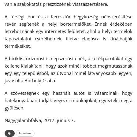
van a szakoktatás presztizsének visszaszerzésére.
A térségi bor és a Keresztúr hegyközség népszerűsítése
révén segítenék a helyi bortermelőket. Ennek érdekében
létrehoznának egy internetes felületet, ahol a helyi termelők
tapasztalatot cserélhetnek, illetve eladásra is kínálhatják
termékeiket.
A biciklis turizmust is népszerűsítenék, a kerékpárutakat úgy
kellene kialakítani, hogy azok minél többet megmutassanak
egy-egy településből, az útvonal minél látványosabb legyen,
javasolta Borboly Csaba.
A szövetségnek egy használt autót is vásárolnak, hogy
hatékonyabban tudják végezni munkájukat, egyeztek meg a
gyűlésen.
Nagygalambfalva, 2017. június 7.
turizmus