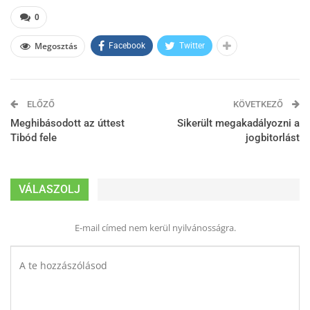
0
Megosztás
Facebook
Twitter
ELŐZŐ
KÖVETKEZŐ
Meghibásodott az úttest
Sikerült megakadályozni a
Tibód fele
jogbitorlást
VÁLASZOLJ
E-mail címed nem kerül nyilvánosságra.