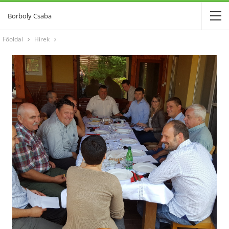
Borboly Csaba
Főoldal
Hírek