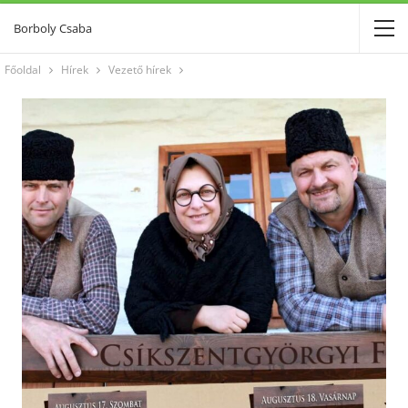
Borboly Csaba
Főoldal
Hírek
Vezető hírek