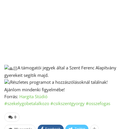
A támogatói jegyek által a Szent Ferenc Alapítvány
gyerekeit segítik majd.
Részletes programot a hozzászólásoknál találnak!
Ajánlom mindenki figyelmébe!
Forrás:
Hargita Stúdió
#szekelygobetalalkozo
#csikszentgyorgy
#osszefogas
0
Facebook
Twitter