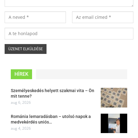
HÍREK
Személyeskedés helyett szakmai vita – Ön
mit tenne?
aug 6, 2026
Románia lemaradásban – utolsó napok a
medvekérdés uniós…
aug 4, 2026