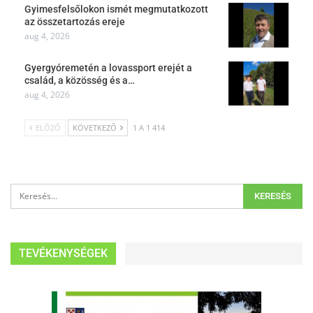
Gyimesfelsőlokon ismét megmutatkozott
az összetartozás ereje
aug 4, 2026
Gyergyóremetén a lovassport erejét a
család, a közösség és a…
aug 4, 2026
ELŐZŐ
KÖVETKEZŐ
1 A 1 414
TEVÉKENYSÉGEK