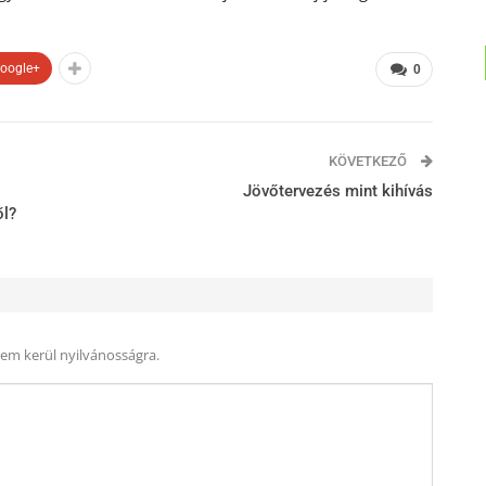
oogle+
0
KÖVETKEZŐ
Jövőtervezés mint kihívás
ől?
nem kerül nyilvánosságra.