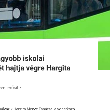
gyobb iskolai
ét hajtja végre Hargita
el erősítik
pályázik Hargita Megye Tanácsa, a vonatkozó