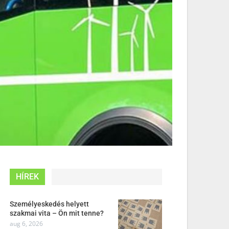
HÍREK
Személyeskedés helyett
szakmai vita – Ön mit tenne?
aug 6, 2026