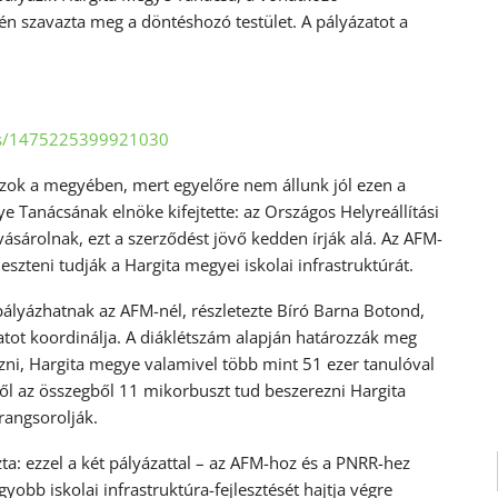
én szavazta meg a döntéshozó testület. A pályázatot a
os/1475225399921030
ok a megyében, mert egyelőre nem állunk jól ezen a
e Tanácsának elnöke kifejtette: az Országos Helyreállítási
sárolnak, ezt a szerződést jövő kedden írják alá. Az AFM-
leszteni tudják a Hargita megyei iskolai infrastruktúrát.
ályázhatnak az AFM-nél, részletezte Bíró Barna Botond,
atot koordinálja. A diáklétszám alapján határozzák meg
ni, Hargita megye valamivel több mint 51 ezer tanulóval
bből az összegből 11 mikorbuszt tud beszerezni Hargita
rangsorolják.
a: ezzel a két pályázattal – az AFM-hoz és a PNRR-hez
yobb iskolai infrastruktúra-fejlesztését hajtja végre