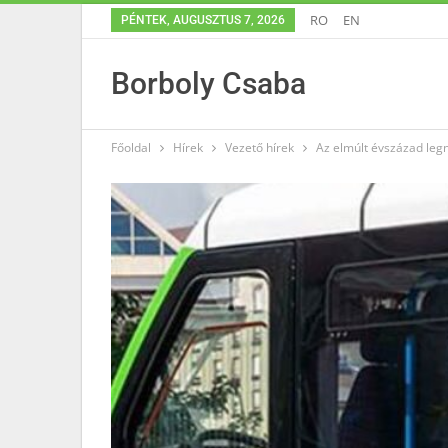
RO
EN
PÉNTEK, AUGUSZTUS 7, 2026
Borboly Csaba
Főoldal
Hírek
Vezető hírek
Az elmúlt évszázad legn