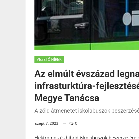
VEZETŐ HÍREK
Az elmúlt évszázad legna
infrasturktúra-fejlesztés
Megye Tanácsa
A zöld átmenetet iskolabuszok beszerzésév
szept 7, 2023
0
Elektromos és hibrid iskolabuszok beszerzésére 