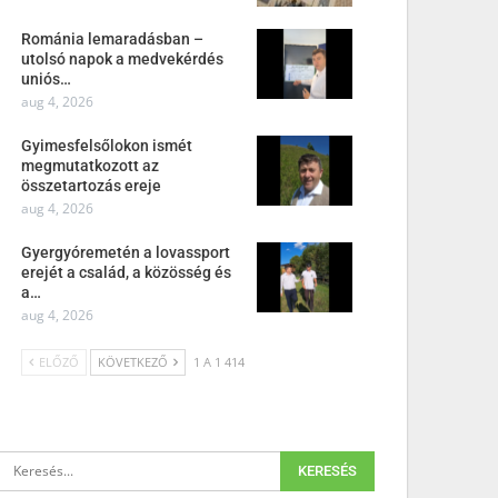
Románia lemaradásban –
utolsó napok a medvekérdés
uniós…
aug 4, 2026
Gyimesfelsőlokon ismét
megmutatkozott az
összetartozás ereje
aug 4, 2026
Gyergyóremetén a lovassport
erejét a család, a közösség és
a…
aug 4, 2026
ELŐZŐ
KÖVETKEZŐ
1 A 1 414