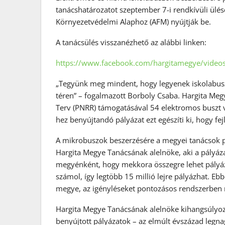
tanácshatározatot szeptember 7-i rendkívüli ülés
Környezetvédelmi Alaphoz (AFM) nyújtják be.
A tanácsülés visszanézhető az alábbi linken:
https://www.facebook.com/hargitamegye/vide
„Tegyünk meg mindent, hogy legyenek iskolabusz
téren” – fogalmazott Borboly Csaba. Hargita Megy
Terv (PNRR) támogatásával 54 elektromos buszt vá
hez benyújtandó pályázat ezt egészíti ki, hogy fej
A mikrobuszok beszerzésére a megyei tanácsok p
Hargita Megye Tanácsának alelnöke, aki a pályáz
megyénként, hogy mekkora összegre lehet pályáz
számol, így legtöbb 15 millió lejre pályázhat. E
megye, az igényléseket pontozásos rendszerben 
Hargita Megye Tanácsának alelnöke kihangsúlyozt
benyújtott pályázatok – az elmúlt évszázad legnag