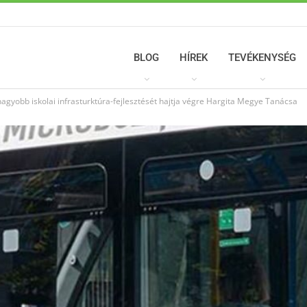
BLOG
HÍREK
TEVÉKENYSÉG
agyobb iskolai infrasturktúra-fejlesztését hajtja végre Hargita Megye Tanácsa