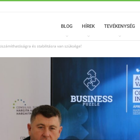
BLOG
HÍREK
TEVÉKENYSÉG
kiszámíthatóságra és stabilitásra van szüksége!