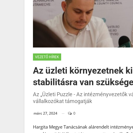
VEZETŐ HÍREK
Az üzleti környezetnek k
stabilitásra van szüksége
Az „Üzleti Puzzle - Az intézményvezetők vá
vállalkozókat támogatják
márc 27, 2024
0
Hargita Megye Tanácsának alárendelt intézménye