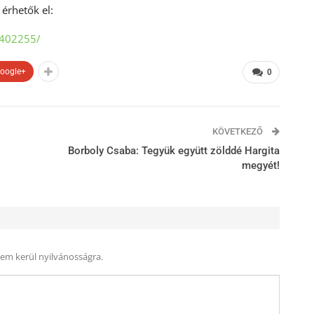
 érhetők el:
3402255/
oogle+
0
KÖVETKEZŐ
Borboly Csaba: Tegyük együtt zölddé Hargita
megyét!
nem kerül nyilvánosságra.