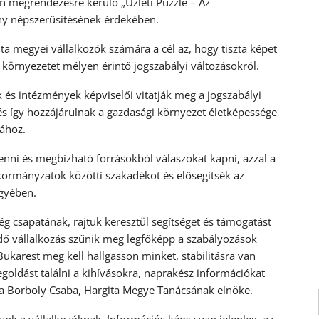
-én megrendezésre kerülő „Üzleti Puzzle – Az
y népszerűsítésének érdekében.
ta megyei vállalkozók számára a cél az, hogy tiszta képet
 környezetet mélyen érintő jogszabályi változásokról.
és intézmények képviselői vitatják meg a jogszabályi
és így hozzájárulnak a gazdasági környezet életképessége
ához.
enni és megbízható forrásokból válaszokat kapni, azzal a
önkormányzatok közötti szakadékot és elősegítsék az
egyében.
ég csapatának, rajtuk keresztül segítséget és támogatást
dő vállalkozás szűnik meg legfőképp a szabályozások
 Bukarest meg kell hallgasson minket, stabilitásra van
oldást találni a kihívásokra, naprakész információkat
zta Borboly Csaba, Hargita Megye Tanácsának elnöke.