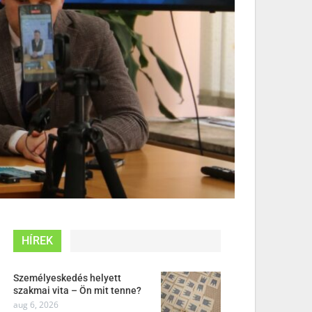
HÍREK
Személyeskedés helyett
szakmai vita – Ön mit tenne?
aug 6, 2026