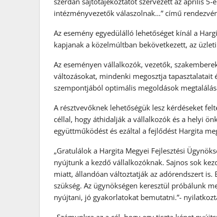
szerdán sajtótájékoztatót szervezett az április 5
intézményvezetők válaszolnak…” című rendezvén
Az esemény egyedülálló lehetőséget kínál a Hargi
kapjanak a közelmúltban bekövetkezett, az üzleti
Az eseményen vállalkozók, vezetők, szakemberek 
változásokat, mindenki megosztja tapasztalatait 
szempontjából optimális megoldások megtalálás
A résztvevőknek lehetőségük lesz kérdéseket felt
céllal, hogy áthidalják a vállalkozók és a helyi 
együttműködést és ezáltal a fejlődést Hargita m
„Gratulálok a Hargita Megyei Fejlesztési Ügynöks
nyújtunk a kezdő vállalkozóknak. Sajnos sok kez
miatt, állandóan változtatják az adórendszert is.
szükség. Az ügynökségen keresztül próbálunk meg
nyújtani, jó gyakorlatokat bemutatni.”- nyilatko