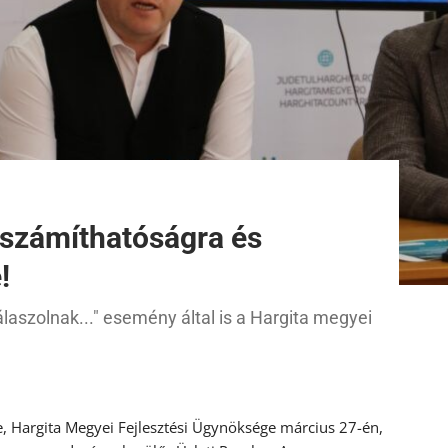
iszámíthatóságra és
!
laszolnak..." esemény által is a Hargita megyei
, Hargita Megyei Fejlesztési Ügynöksége március 27-én,