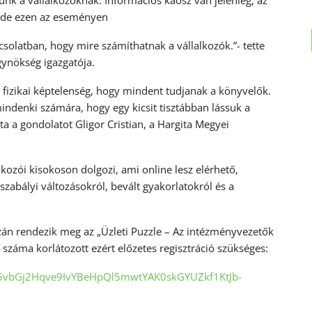
unk a vállalkozóknak. Információs káosz van jelenleg, az
 de ezen az eseményen
solatban, hogy mire számíthatnak a vállalkozók.”- tette
gynökség igazgatója.
z fizikai képtelenség, hogy mindent tudjanak a könyvelők.
mindenki számára, hogy egy kicsit tisztábban lássuk a
ta a gondolatot Gligor Cristian, a Hargita Megyei
kozói kisokoson dolgozi, ami online lesz elérhető,
szabályi változásokról, bevált gyakorlatokról és a
ázán rendezik meg az „Üzleti Puzzle – Az intézményvezetők
záma korlátozott ezért előzetes regisztráció szükséges:
eg5vbGj2Hqve9IvYBeHpQl5mwtYAK0skGYUZkf1KtJb-