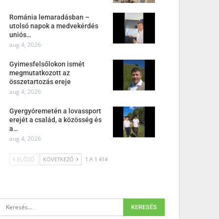
Románia lemaradásban –
utolsó napok a medvekérdés
uniós…
aug 4, 2026
Gyimesfelsőlokon ismét
megmutatkozott az
összetartozás ereje
aug 4, 2026
Gyergyóremetén a lovassport
erejét a család, a közösség és
a…
aug 4, 2026
ELŐZŐ
KÖVETKEZŐ
1 A 1 414