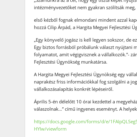
„Számunkra az a cél, hogy egy tiszta képet nyújts
intézményvezetőket nem gyakran szólítsák meg,
első kézből fognak elmondani mindent azzal kapc
hozzá Cilip Árpád, a Hargita Megyei Fejlesztési Ü
„Egy könyvelő jogász is kell legyen sokszor, de e
Egy biztos forrásból próbálunk választ nyújtani 
folyamatot, amit végigvisznek a vállalkozók.”- zár
Fejlesztési Ügynökség munkatársa.
A Hargita Megyei Fejlesztési Ügynökség egy vállal
naprakész friss információkkal fog szolgálni a jog
vállalkozásalapítás konkrét lépéseiről.
Április 5-én délelőtt 10 órai kezdettel a megyeh
válaszolnak…” című ingyenes eseményt. A helyek s
https://docs.google.com/forms/d/e/1FAIpQLS
HYIw/viewform