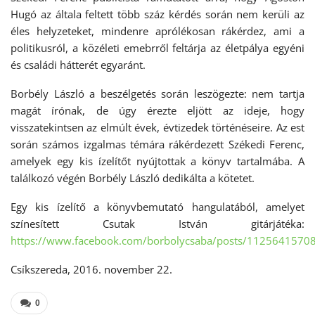
Hugó az általa feltett több száz kérdés során nem kerüli az
éles helyzeteket, mindenre aprólékosan rákérdez, ami a
politikusról, a közéleti emebrről feltárja az életpálya egyéni
és családi hátterét egyaránt.
Borbély László a beszélgetés során leszögezte: nem tartja
magát írónak, de úgy érezte eljött az ideje, hogy
visszatekintsen az elmúlt évek, évtizedek történéseire. Az est
során számos izgalmas témára rákérdezett Székedi Ferenc,
amelyek egy kis ízelítőt nyújtottak a könyv tartalmába. A
találkozó végén Borbély László dedikálta a kötetet.
Egy kis ízelítő a könyvbemutató hangulatából, amelyet
színesített Csutak István gitárjátéka:
https://www.facebook.com/borbolycsaba/posts/1125641570
Csíkszereda, 2016. november 22.
0