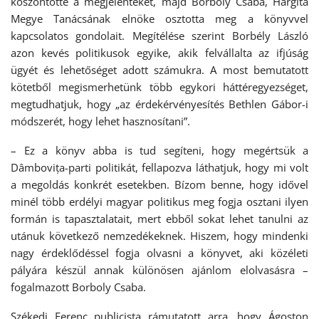
köszöntötte a megjelenteket, majd Borboly Csaba, Hargita
Megye Tanácsának elnöke osztotta meg a könyvvel
kapcsolatos gondolait. Megítélése szerint Borbély László
azon kevés politikusok egyike, akik felvállalta az ifjúság
ügyét és lehetőséget adott számukra. A most bemutatott
kötetből megismerhetünk több egykori háttéregyezséget,
megtudhatjuk, hogy „az érdekérvényesítés Bethlen Gábor-i
módszerét, hogy lehet hasznosítani”.
– Ez a könyv abba is tud segíteni, hogy megértsük a
Dâmbovița-parti politikát, fellapozva láthatjuk, hogy mi volt
a megoldás konkrét esetekben. Bízom benne, hogy idővel
minél több erdélyi magyar politikus meg fogja osztani ilyen
formán is tapasztalatait, mert ebből sokat lehet tanulni az
utánuk következő nemzedékeknek. Hiszem, hogy mindenki
nagy érdeklődéssel fogja olvasni a könyvet, aki közéleti
pályára készül annak különösen ajánlom elolvasásra –
fogalmazott Borboly Csaba.
Székedi Ferenc publicista rámutatott arra, hogy Ágoston