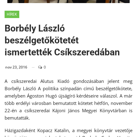
HÍREK
Borbély László
beszélgetőkötetét
ismertették Csíkszeredában
nov 23, 2016
0
A csíkszeredai Alutus Kiadó gondozásában jelent meg
Borbély László A politika színpadán című beszélgetőkötete,
amelyben Ágoston Hugó újságíró kérdéseire válaszol. A már
több erdélyi városban bemutatott kötetet hétfőn, november
22-én a csíkszeredai Kájoni János Megyei Könyvtárban is
bemutatták.
Házigazdaként Kopacz Katalin, a megyei könyvtár vezetője