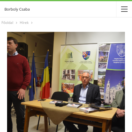
Borboly Csaba
Főoldal
Hírek