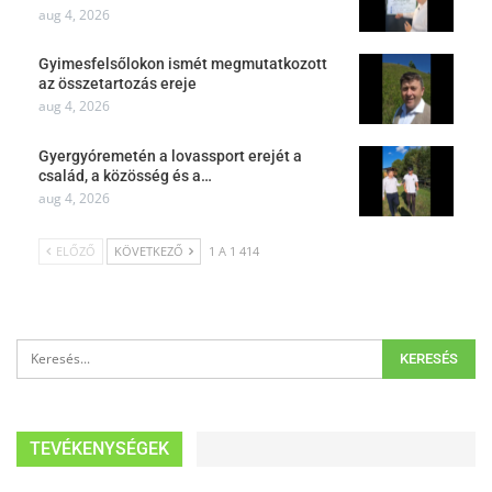
aug 4, 2026
Gyimesfelsőlokon ismét megmutatkozott
az összetartozás ereje
aug 4, 2026
Gyergyóremetén a lovassport erejét a
család, a közösség és a…
aug 4, 2026
ELŐZŐ
KÖVETKEZŐ
1 A 1 414
TEVÉKENYSÉGEK