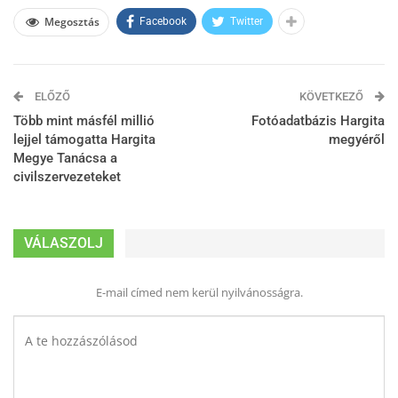
Megosztás
Facebook
Twitter
ELŐZŐ
KÖVETKEZŐ
Több mint másfél millió
Fotóadatbázis Hargita
lejjel támogatta Hargita
megyéről
Megye Tanácsa a
civilszervezeteket
VÁLASZOLJ
E-mail címed nem kerül nyilvánosságra.