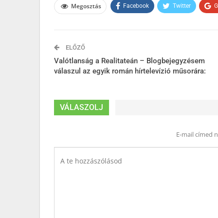
Megosztás
Facebook
Twitter
G
ELŐZŐ
Valótlanság a Realitateán – Blogbejegyzésem
válaszul az egyik román hírtelevízió műsorára:
VÁLASZOLJ
E-mail címed 