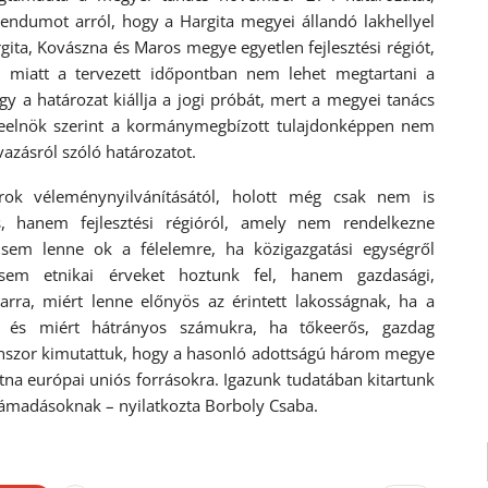
rendumot arról, hogy a Hargita megyei állandó lakhellyel
ita, Kovászna és Maros megye egyetlen fejlesztési régiót,
e miatt a tervezett időpontban nem lehet megtartani a
y a határozat kiállja a jogi próbát, mert a megyei tanács
gyeelnök szerint a kormánymegbízott tulajdonképpen nem
vazásról szóló határozatot.
rok véleménynyilvánításától, holott még csak nem is
s, hanem fejlesztési régióról, amely nem rendelkezne
 sem lenne ok a félelemre, ha közigazgatási egységről
asem etnikai érveket hoztunk fel, hanem gazdasági,
á arra, miért lenne előnyös az érintett lakosságnak, ha a
, és miért hátrányos számukra, ha tőkeerős, gazdag
anszor kimutattuk, hogy a hasonló adottságú három megye
tna európai uniós forrásokra. Igazunk tudatában kitartunk
 támadásoknak – nyilatkozta Borboly Csaba.