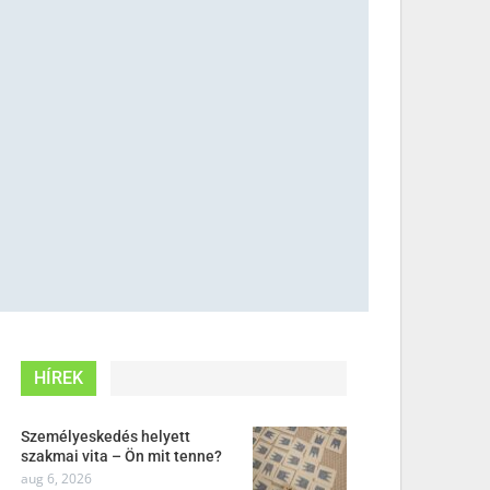
HÍREK
Személyeskedés helyett
szakmai vita – Ön mit tenne?
aug 6, 2026