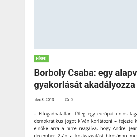
HÍREK
Borboly Csaba: egy alap
gyakorlását akadályozza
dec 3, 2013
0
– Elfogadhatatlan, főleg egy európai uniós t
demokratikus jogot kíván korlátozni – fejezte 
elnöke arra a hírre reagálva, hogy Andrei Jea
december 2-án a közigazgatási bíróságon me