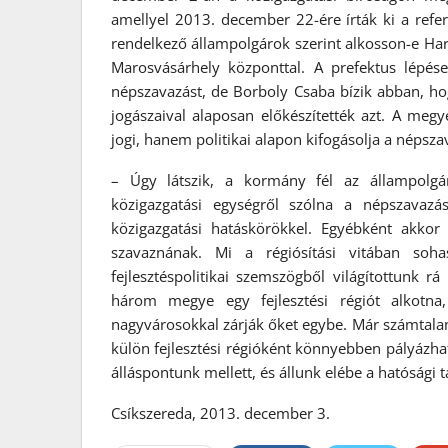
amellyel 2013. december 22-ére írták ki a refe
rendelkező állampolgárok szerint alkosson-e Harg
Marosvásárhely központtal. A prefektus lépés
népszavazást, de Borboly Csaba bízik abban, hog
jogászaival alaposan előkészítették azt. A me
jogi, hanem politikai alapon kifogásolja a népsza
– Úgy látszik, a kormány fél az állampolgá
közigazgatási egységről szólna a népszavazá
közigazgatási hatáskörökkel. Egyébként akkor
szavaznának. Mi a régiósítási vitában soh
fejlesztéspolitikai szemszögből világítottunk r
három megye egy fejlesztési régiót alkotna
nagyvárosokkal zárják őket egybe. Már számtal
külön fejlesztési régióként könnyebben pályázha
álláspontunk mellett, és állunk elébe a hatósági
Csíkszereda, 2013. december 3.