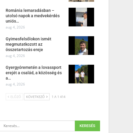
Románia lemaradásban –
utolsó napok a medvekérdés
uniós…
aug 4, 2026
Gyimesfelsőlokon ismét
megmutatkozott az
összetartozás ereje
aug 4, 2026
Gyergyóremetén a lovassport
erejét a család, a közösség és
a…
aug 4, 2026
ELŐZŐ
KÖVETKEZŐ
1 A 1 414