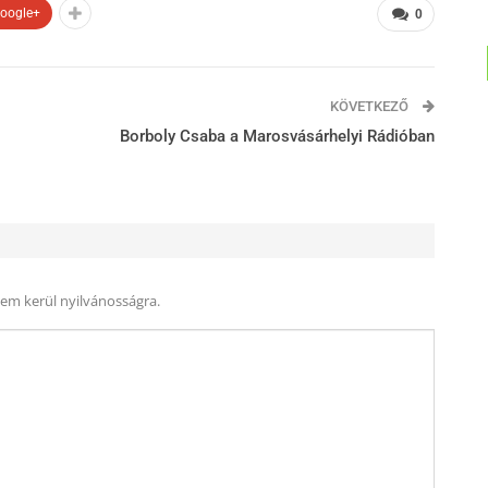
oogle+
0
KÖVETKEZŐ
Borboly Csaba a Marosvásárhelyi Rádióban
nem kerül nyilvánosságra.