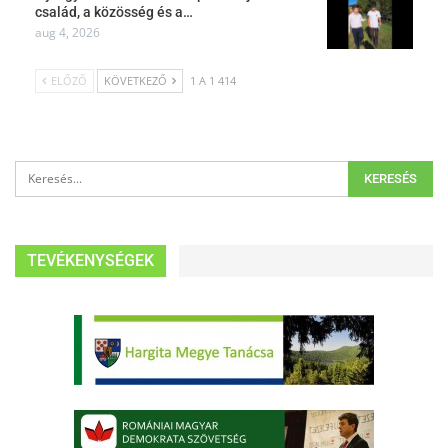
család, a közösség és a…
aug 4, 2026
ELŐZŐ
KÖVETKEZŐ
1 A 1 414
TEVÉKENYSÉGEK