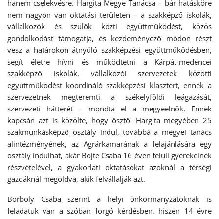
hanem cselekvésre. Hargita Megye Tanácsa – bár hatásköre
nem nagyon van oktatási területen – a szakképző iskolák,
vállalkozók és szülők közti együttműködést, közös
gondolkodást támogatja, és kezdeményező módon részt
vesz a határokon átnyúló szakképzési együttműködésben,
segít életre hívni és működtetni a Kárpát-medencei
szakképző iskolák, vállalkozói szervezetek közötti
együttműködést koordináló szakképzési klasztert, ennek a
szervezetnek megteremti a székelyföldi leágazását,
szervezeti hátterét – mondta el a megyeelnök. Ennek
kapcsán azt is közölte, hogy ősztől Hargita megyében 25
szakmunkásképző osztály indul, továbbá a megyei tanács
alintézményének, az Agrárkamarának a felajánlására egy
osztály indulhat, akár Böjte Csaba 16 éven felüli gyerekeinek
részvételével, a gyakorlati oktatásokat azoknál a térségi
gazdáknál megoldva, akik felvállalják azt.
Borboly Csaba szerint a helyi önkormányzatoknak is
feladatuk van a szóban forgó kérdésben, hiszen 14 évre