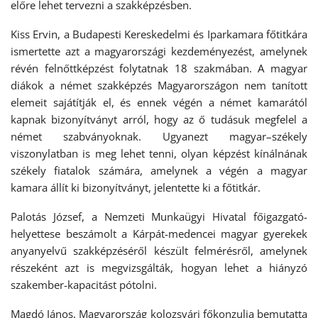
előre lehet tervezni a szakképzésben.
Kiss Ervin, a Budapesti Kereskedelmi és Iparkamara főtitkára
ismertette azt a magyarországi kezdeményezést, amelynek
révén felnőttképzést folytatnak 18 szakmában. A magyar
diákok a német szakképzés Magyarországon nem tanított
elemeit sajátítják el, és ennek végén a német kamarától
kapnak bizonyítványt arról, hogy az ő tudásuk megfelel a
német szabványoknak. Ugyanezt magyar–székely
viszonylatban is meg lehet tenni, olyan képzést kínálnának
székely fiatalok számára, amelynek a végén a magyar
kamara állít ki bizonyítványt, jelentette ki a főtitkár.
Palotás József, a Nemzeti Munkaügyi Hivatal főigazgató-
helyettese beszámolt a Kárpát-medencei magyar gyerekek
anyanyelvű szakképzéséről készült felmérésről, amelynek
részeként azt is megvizsgálták, hogyan lehet a hiányzó
szakember-kapacitást pótolni.
Magdó János, Magyarország kolozsvári főkonzulja bemutatta