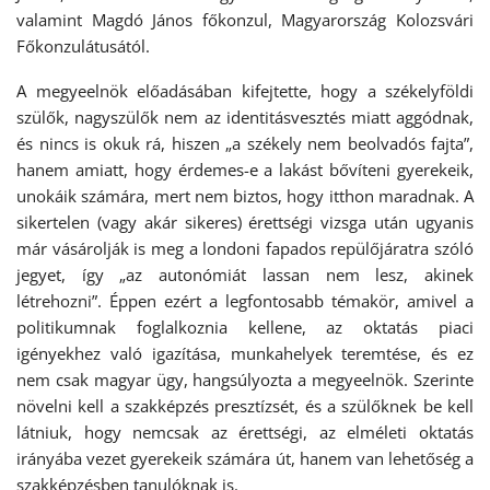
valamint Magdó János főkonzul, Magyarország Kolozsvári
Főkonzulátusától.
A megyeelnök előadásában kifejtette, hogy a székelyföldi
szülők, nagyszülők nem az identitásvesztés miatt aggódnak,
és nincs is okuk rá, hiszen „a székely nem beolvadós fajta”,
hanem amiatt, hogy érdemes-e a lakást bővíteni gyerekeik,
unokáik számára, mert nem biztos, hogy itthon maradnak. A
sikertelen (vagy akár sikeres) érettségi vizsga után ugyanis
már vásárolják is meg a londoni fapados repülőjáratra szóló
jegyet, így „az autonómiát lassan nem lesz, akinek
létrehozni”. Éppen ezért a legfontosabb témakör, amivel a
politikumnak foglalkoznia kellene, az oktatás piaci
igényekhez való igazítása, munkahelyek teremtése, és ez
nem csak magyar ügy, hangsúlyozta a megyeelnök. Szerinte
növelni kell a szakképzés presztízsét, és a szülőknek be kell
látniuk, hogy nemcsak az érettségi, az elméleti oktatás
irányába vezet gyerekeik számára út, hanem van lehetőség a
szakképzésben tanulóknak is.