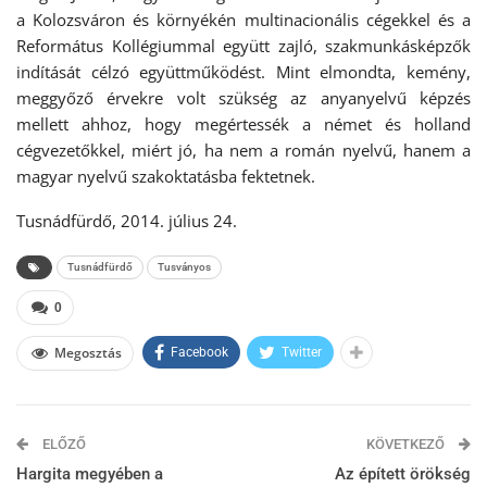
a Kolozsváron és környékén multinacionális cégekkel és a
Református Kollégiummal együtt zajló, szakmunkásképzők
indítását célzó együttműködést. Mint elmondta, kemény,
meggyőző érvekre volt szükség az anyanyelvű képzés
mellett ahhoz, hogy megértessék a német és holland
cégvezetőkkel, miért jó, ha nem a román nyelvű, hanem a
magyar nyelvű szakoktatásba fektetnek.
Tusnádfürdő, 2014. július 24.
Tusnádfürdő
Tusványos
0
Megosztás
Facebook
Twitter
ELŐZŐ
KÖVETKEZŐ
Hargita megyében a
Az épített örökség