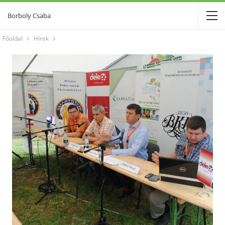
Borboly Csaba
Főoldal
Hírek