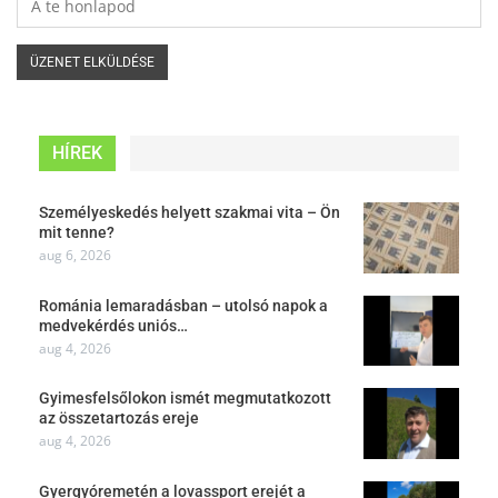
HÍREK
Személyeskedés helyett szakmai vita – Ön
mit tenne?
aug 6, 2026
Románia lemaradásban – utolsó napok a
medvekérdés uniós…
aug 4, 2026
Gyimesfelsőlokon ismét megmutatkozott
az összetartozás ereje
aug 4, 2026
Gyergyóremetén a lovassport erejét a