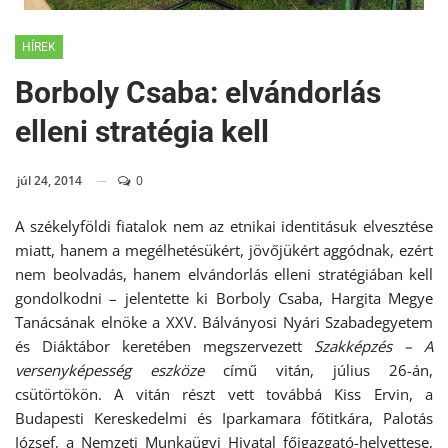
HÍREK
Borboly Csaba: elvándorlás
elleni stratégia kell
júl 24, 2014
0
A székelyföldi fiatalok nem az etnikai identitásuk elvesztése
miatt, hanem a megélhetésükért, jövőjükért aggódnak, ezért
nem beolvadás, hanem elvándorlás elleni stratégiában kell
gondolkodni – jelentette ki Borboly Csaba, Hargita Megye
Tanácsának elnöke a XXV. Bálványosi Nyári Szabadegyetem
és Diáktábor keretében megszervezett
Szakképzés – A
versenyképesség eszköze
című vitán, július 26-án,
csütörtökön. A vitán részt vett továbbá Kiss Ervin, a
Budapesti Kereskedelmi és Iparkamara főtitkára, Palotás
József, a Nemzeti Munkaügyi Hivatal főigazgató-helyettese,