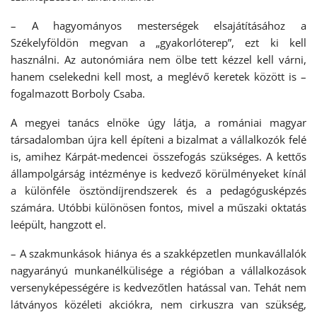
– A hagyományos mesterségek elsajátításához a
Székelyföldön megvan a „gyakorlóterep”, ezt ki kell
használni. Az autonómiára nem ölbe tett kézzel kell várni,
hanem cselekedni kell most, a meglévő keretek között is –
fogalmazott Borboly Csaba.
A megyei tanács elnöke úgy látja, a romániai magyar
társadalomban újra kell építeni a bizalmat a vállalkozók felé
is, amihez Kárpát-medencei összefogás szükséges. A kettős
állampolgárság intézménye is kedvező körülményeket kínál
a különféle ösztöndíjrendszerek és a pedagógusképzés
számára. Utóbbi különösen fontos, mivel a műszaki oktatás
leépült, hangzott el.
– A szakmunkások hiánya és a szakképzetlen munkavállalók
nagyarányú munkanélkülisége a régióban a vállalkozások
versenyképességére is kedvezőtlen hatással van. Tehát nem
látványos közéleti akciókra, nem cirkuszra van szükség,