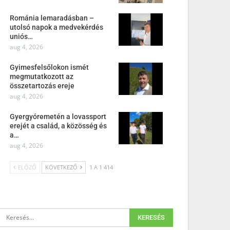
Románia lemaradásban –
utolsó napok a medvekérdés
uniós…
aug 4, 2026
Gyimesfelsőlokon ismét
megmutatkozott az
összetartozás ereje
aug 4, 2026
Gyergyóremetén a lovassport
erejét a család, a közösség és
a…
aug 4, 2026
ELŐZŐ
KÖVETKEZŐ
1 A 1 414