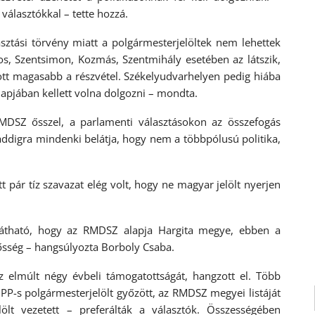
választókkal – tette hozzá.
sztási törvény miatt a polgármesterjelöltek nem lehettek
, Szentsimon, Kozmás, Szentmihály esetében az látszik,
ott magasabb a részvétel. Székelyudvarhelyen pedig hiába
napjában kellett volna dolgozni – mondta.
MDSZ ősszel, a parlamenti választásokon az összefogás
 addigra mindenki belátja, hogy nem a többpólusú politika,
pár tíz szavazat elég volt, hogy ne magyar jelölt nyerjen
 látható, hogy az RMDSZ alapja Hargita megye, ebben a
ősség – hangsúlyozta Borboly Csaba.
 elmúlt négy évbeli támogatottságát, hangzott el. Több
P-s polgármesterjelölt győzött, az RMDSZ megyei listáját
ölt vezetett – preferálták a választók. Összességében