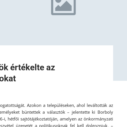
k értékelte az
okat
atottságát. Azokon a településeken, ahol leváltották az
mélyeket büntettek a választók – jelentette ki Borboly
-i, hétfői sajtótájékoztatóján, amelyen az önkormányzati
észvétel üzenetét a politikusoknak fel kell dolgozniuk. –