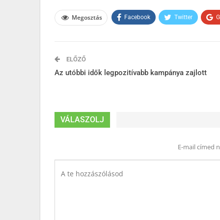
Megosztás
Facebook
Twitter
G
ELŐZŐ
Az utóbbi idők legpozitívabb kampánya zajlott
VÁLASZOLJ
E-mail címed 