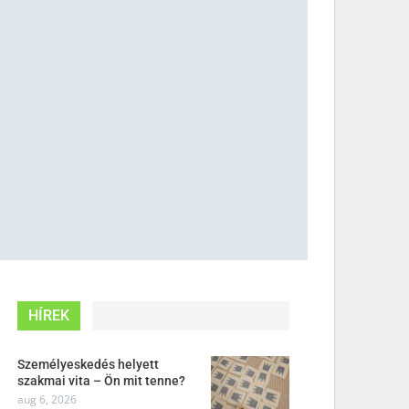
HÍREK
Személyeskedés helyett
szakmai vita – Ön mit tenne?
aug 6, 2026