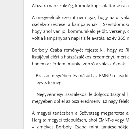
Alázatra van szükség, komoly kapcsolattartásra a 
A megyeelnök szerint nem igaz, hogy az új vála
cselekvő részesei a kampánynak – Szentdomokos
hogy ahol van jól kommunikáló jelölt, verseny, 
volt a kampányban napi tíz felavatás, az év 365 
Borboly Csaba reményét fejezte ki, hogy az R
listájával eléri a hatszázalékos eredményt, mert
hanem az érdemi munka vonzó a választóknak.
– Brassó megyében és másutt az EMNP-re leadott 
– jegyezte meg.
– Negyvennégy százalékos feldolgozottságnál
megyében dől el az őszi eredmény. Ez nagy felel
A megyei tanácsban a Szövetség megtartotta az
Hargita megyei településen, ahol EMNP-s vagy MP
– amelyet Borboly Csaba mint tanácselnökjel