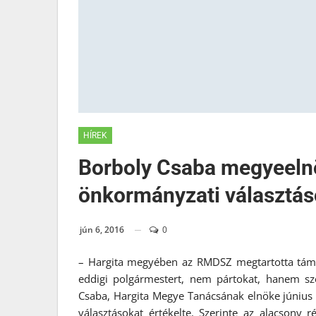
HÍREK
Borboly Csaba megyeelnö
önkormányzati választás
jún 6, 2016
0
– Hargita megyében az RMDSZ megtartotta támog
eddigi polgármestert, nem pártokat, hanem sze
Csaba, Hargita Megye Tanácsának elnöke június 6
választásokat értékelte. Szerinte az alacsony r