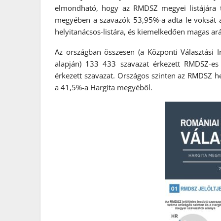
elmondható, hogy az RMDSZ megyei listájára tö
megyében a szavazók 53,95%-a adta le voksát 
helyitanácsos-listára, és kiemelkedően magas a
Az országban összesen (a Központi Választási 
alapján) 133 433 szavazat érkezett RMDSZ-es
érkezett szavazat. Országos szinten az RMDSZ hel
a 41,5%-a Hargita megyéből.