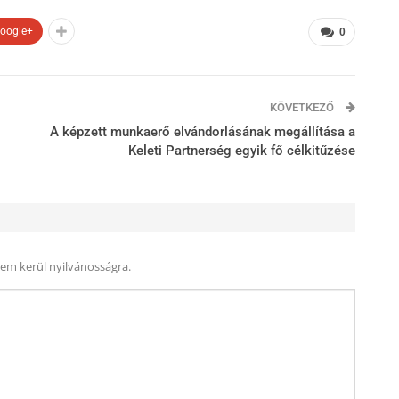
oogle+
0
KÖVETKEZŐ
A képzett munkaerő elvándorlásának megállítása a
Keleti Partnerség egyik fő célkitűzése
nem kerül nyilvánosságra.