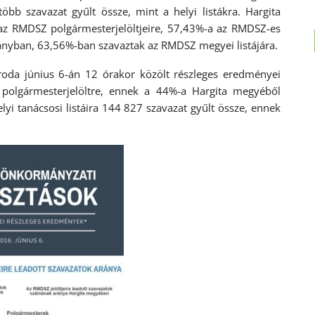
bb szavazat gyűlt össze, mint a helyi listákra. Hargita
az RMDSZ polgármesterjelöltjeire, 57,43%-a az RMDSZ-es
rányban, 63,56%-ban szavaztak az RMDSZ megyei listájára.
Iroda június 6-án 12 órakor közölt részleges eredményei
 polgármesterjelöltre, ennek a 44%-a Hargita megyéből
yi tanácsosi listáira 144 827 szavazat gyűlt össze, ennek