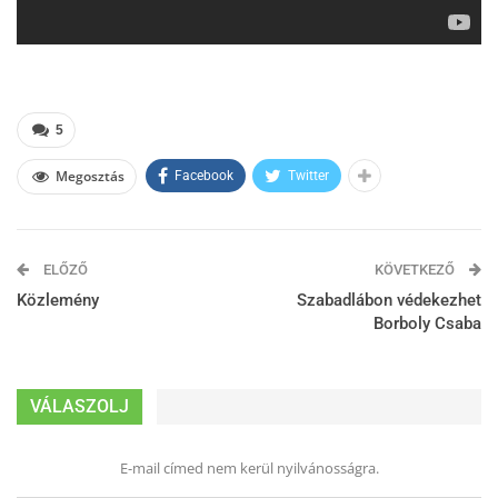
5
Megosztás
Facebook
Twitter
ELŐZŐ
KÖVETKEZŐ
Közlemény
Szabadlábon védekezhet
Borboly Csaba
VÁLASZOLJ
E-mail címed nem kerül nyilvánosságra.