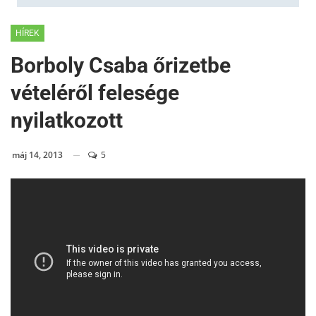
HÍREK
Borboly Csaba őrizetbe
vételéről felesége
nyilatkozott
máj 14, 2013
5