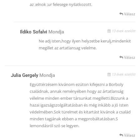
az ;elnok ;ur felesege nyilatkozott.
Válasz
13 évek ezelőtt
Ildiko Sofalvi
Mondja
Ne adj isten,hogy ilyen helyzetbe kerulj,mindenkit
megillet az artatlansag velelme.
Válasz
13 évek ezelőtt
Julia Gergely
Mondja
Együttérzésem kivánom ezúton kifejezni a Borboly
családnak, annak reményében hogy az ártatlanság
vélelme minden ember társunkat megilletti.Bizzunk a
hazai igazságszolgáltatásban és még inkább a Jó Isten
védelmében.Sok türelmet és kitartást kivánok a család
minden tagjának ebben a megprobáltatásban.S
lemondásról szó se legyen.
Válasz