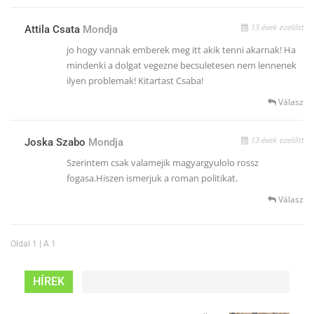
13 évek ezelőtt
Attila Csata
Mondja
jo hogy vannak emberek meg itt akik tenni akarnak! Ha
mindenki a dolgat vegezne becsuletesen nem lennenek
ilyen problemak! Kitartast Csaba!
Válasz
13 évek ezelőtt
Joska Szabo
Mondja
Szerintem csak valamejik magyargyulolo rossz
fogasa.Hiszen ismerjuk a roman politikat.
Válasz
Oldal 1 | A 1
HÍREK