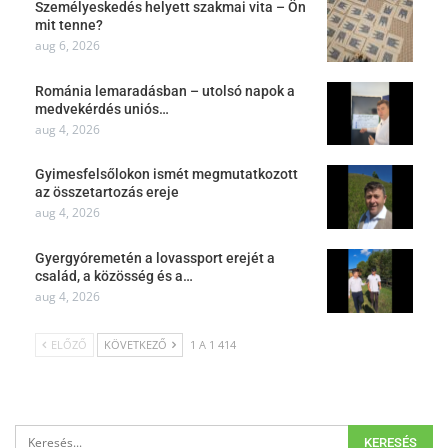
Személyeskedés helyett szakmai vita – Ön
mit tenne?
aug 6, 2026
Románia lemaradásban – utolsó napok a
medvekérdés uniós…
aug 4, 2026
Gyimesfelsőlokon ismét megmutatkozott
az összetartozás ereje
aug 4, 2026
Gyergyóremetén a lovassport erejét a
család, a közösség és a…
aug 4, 2026
ELŐZŐ
KÖVETKEZŐ
1 A 1 414