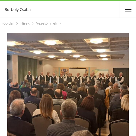
Borboly Csaba
Főoldal
Hírek
Vezető hírek