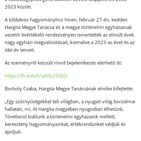
2023 között.
A többéves hagyományhoz híven, február 27-én, kedden
Hargita Megye Tanácsa és a megye történelmi egyházainak
vezetői évértékelő rendezvényen ismertették az elmúlt évek
nagy egyházi megvalósításait, kiemelve a 2023-as évet és az
idei év terveit.
Az eseményről készült rövid bejelentkezés elérhető itt:
https://fb.watch/qttNz2E4jQ/
Borboly Csaba, Hargita Megye Tanácsának elnöke kifejtette:
„Egy szörnyűségekkel teli világban, a nyugati világ borzalmai
hallatán, mi, itt Hargita megyében nyugodtan élhetünk.
Töretlenül kiállunk a történelmi egyházaink mellett,
keresztény hagyományainkat, értékrendünket védjük és
ápoljuk.