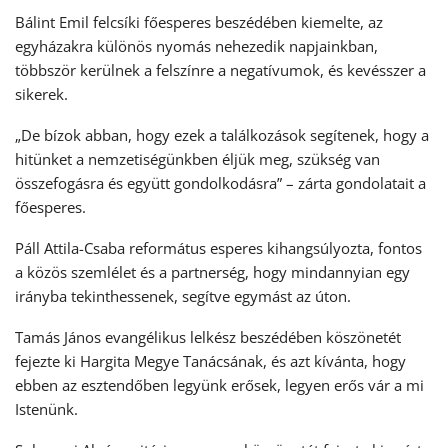
Bálint Emil felcsíki főesperes beszédében kiemelte, az
egyházakra különös nyomás nehezedik napjainkban,
többször kerülnek a felszínre a negatívumok, és kevésszer a
sikerek.
„De bízok abban, hogy ezek a találkozások segítenek, hogy a
hitünket a nemzetiségünkben éljük meg, szükség van
összefogásra és együtt gondolkodásra” – zárta gondolatait a
főesperes.
Páll Attila-Csaba református esperes kihangsúlyozta, fontos
a közös szemlélet és a partnerség, hogy mindannyian egy
irányba tekinthessenek, segítve egymást az úton.
Tamás János evangélikus lelkész beszédében köszönetét
fejezte ki Hargita Megye Tanácsának, és azt kívánta, hogy
ebben az esztendőben legyünk erősek, legyen erős vár a mi
Istenünk.