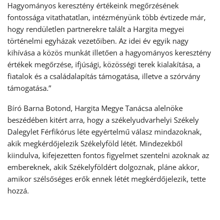
Hagyományos keresztény értékeink megőrzésének
fontossága vitathatatlan, intézményünk több évtizede már,
hogy rendületlen partnerekre talált a Hargita megyei
történelmi egyházak vezetőiben. Az idei év egyik nagy
kihívása a közös munkát illetően a hagyományos keresztény
értékek megőrzése, ifjúsági, közösségi terek kialakítása, a
fiatalok és a családalapítás támogatása, illetve a szórvány
támogatása.”
Bíró Barna Botond, Hargita Megye Tanácsa alelnöke
beszédében kitért arra, hogy a székelyudvarhelyi Székely
Dalegylet Férfikórus léte egyértelmű válasz mindazoknak,
akik megkérdőjelezik Székelyföld létét. Mindezekből
kiindulva, kifejezetten fontos figyelmet szentelni azoknak az
embereknek, akik Székelyföldért dolgoznak, pláne akkor,
amikor szélsőséges erők ennek létét megkérdőjelezik, tette
hozzá.