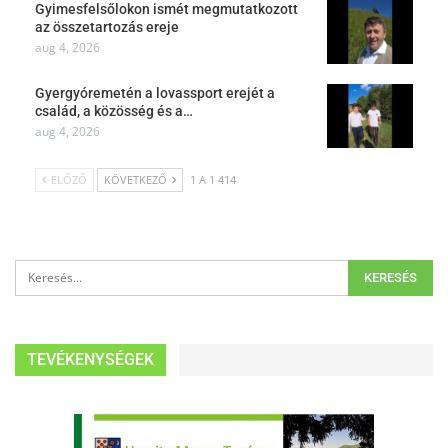
Gyimesfelsőlokon ismét megmutatkozott
az összetartozás ereje
aug 4, 2026
Gyergyóremetén a lovassport erejét a
család, a közösség és a…
aug 4, 2026
ELŐZŐ
KÖVETKEZŐ
1 A 1 414
TEVÉKENYSÉGEK