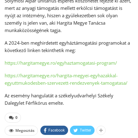
Solymosi Alpár unitárius esperes köszönetét fejezte ki azért,
mert az anyagi támogatás mellett erkölcsi támogatást is
nyújt az intézmény, hiszen a gyülekezetben sok olyan
személy is jelen van, aki Hargita Megye Tanácsa
munkaközösségének tagja.
A 2024-ben meghirdetett egyháztámogatási programokat a
következő linken tekinthetik meg:
https://hargitamegye.ro/egyhaztamogatasi-program/
https://hargitamegye.ro/hargita-megyei-egyhazakkal-
egyuttmukodesben-szervezett-rendezvenyek-tamogatasa/
Az esemény hangulatát a székelyudvarhelyi Székely
Dalegylet Férfikórus emelte.
0
Megosztás
Facebook
Twitter