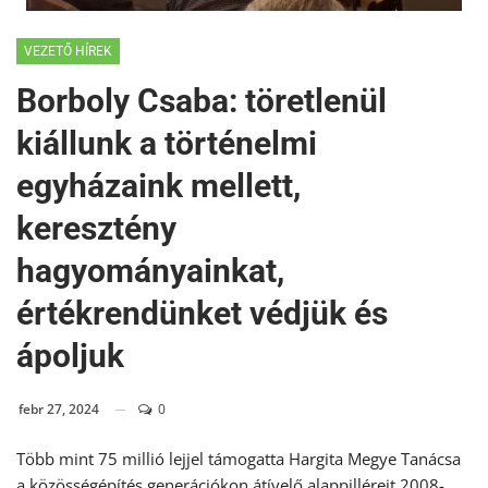
VEZETŐ HÍREK
Borboly Csaba: töretlenül
kiállunk a történelmi
egyházaink mellett,
keresztény
hagyományainkat,
értékrendünket védjük és
ápoljuk
febr 27, 2024
0
Több mint 75 millió lejjel támogatta Hargita Megye Tanácsa
a közösségépítés generációkon átívelő alappilléreit 2008-