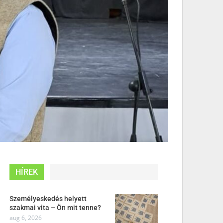
HÍREK
Személyeskedés helyett
szakmai vita – Ön mit tenne?
aug 6, 2026