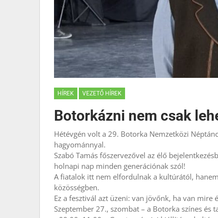
HÍREK
VEZETŐ HÍREK
Botorkázni nem csak lehet
Hétévgén volt a 29. Botorka Nemzetközi Néptáncf
hagyománnyal.
Szabó Tamás főszervezővel az élő bejelentkezés
holnapi nap minden generációnak szól!
A fiatalok itt nem elfordulnak a kultúrától, hane
közösségben.
Ez a fesztivál azt üzeni: van jövőnk, ha van mire
Szeptember 27., szombat – a Botorka színes és t