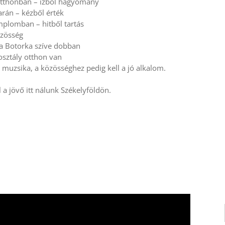
rotthonban – ízből hagyomány
arán – kézből érték
mplomban – hitből tartás
özösség
a Botorka szíve dobban
osztály otthon van
 muzsika, a közösséghez pedig kell a jó alkalom.
l a jövő itt nálunk Székelyföldön.