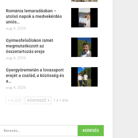
Románia lemaradásban –
utolsó napok a medvekérdés
uniós…
aug 4, 2026
Gyimesfelsőlokon ismét
megmutatkozott az
összetartozás ereje
aug 4, 2026
Gyergyóremetén a lovassport
erejét a család, a közösség és
a…
aug 4, 2026
ELŐZŐ
KÖVETKEZŐ
1 A 1 414