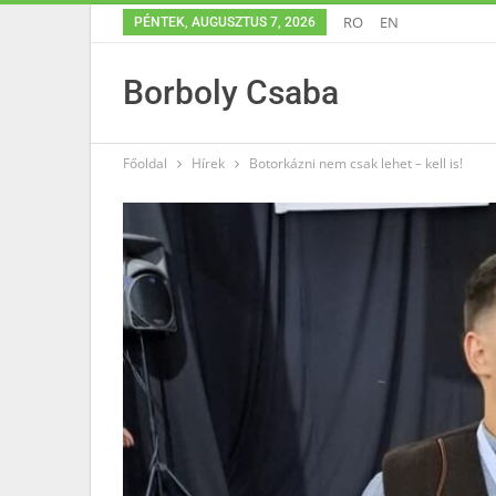
RO
EN
PÉNTEK, AUGUSZTUS 7, 2026
Borboly Csaba
Főoldal
Hírek
Botorkázni nem csak lehet – kell is!