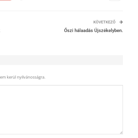
KÖVETKEZŐ
k
Őszi hálaadás Újszékelyben.
nem kerül nyilvánosságra.