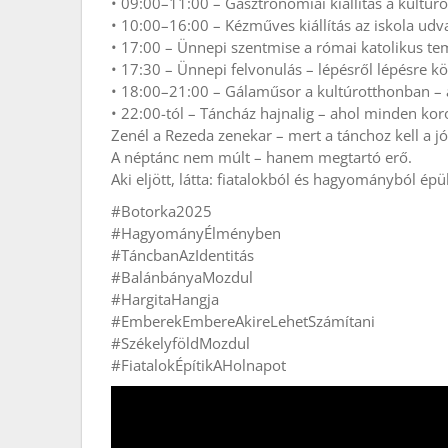
• 09:00–11:00 – Gasztronómiai kiállítás a kultú
• 10:00–16:00 – Kézműves kiállítás az iskola udv
• 17:00 – Ünnepi szentmise a római katolikus te
• 17:30 – Ünnepi felvonulás – lépésről lépésre k
• 18:00–21:00 – Gálaműsor a kultúrotthonban – 
• 22:00-tól – Táncház hajnalig – ahol minden kor
Zenél a Rezeda zenekar – mert a tánchoz kell a jó
A néptánc nem múlt – hanem megtartó erő.
Aki eljött, látta: fiatalokból és hagyományból épü
#Botorka2025
#HagyományÉlményben
#TáncbanAzIdentitás
#BalánbányaMozdul
#HargitaHangja
#EmberekEmbereAkireLehetSzámítani
#SzékelyföldMozdul
#FiatalokÉpítikAHolnapot