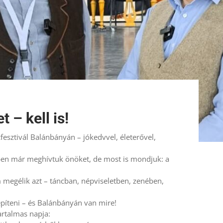
 – kell is!
esztivál Balánbányán – jókedvvel, életerővel,
ben már meghívtuk önöket, de most is mondjuk: a
m megélik azt – táncban, népviseletben, zenében,
 építeni – és Balánbányán van mire!
artalmas napja: