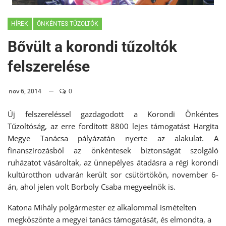
HÍREK
ÖNKÉNTES TŰZOLTÓK
Bővült a korondi tűzoltók
felszerelése
nov 6, 2014
0
Új felszereléssel gazdagodott a Korondi Önkéntes
Tűzoltóság, az erre fordított 8800 lejes támogatást Hargita
Megye Tanácsa pályázatán nyerte az alakulat. A
finanszírozásból az önkéntesek biztonságát szolgáló
ruházatot vásároltak, az ünnepélyes átadásra a régi korondi
kultúrotthon udvarán került sor csütörtökön, november 6-
án, ahol jelen volt Borboly Csaba megyeelnök is.
Katona Mihály polgármester ez alkalommal ismételten
megköszönte a megyei tanács támogatását, és elmondta, a