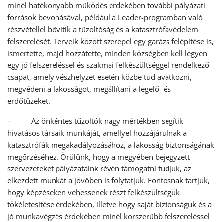
minél hatékonyabb működés érdekében további pályázati
források bevonásával, például a Leader-programban való
részvétellel bővítik a tűzoltóság és a katasztrófavédelem
felszerelését. Terveik között szerepel egy garázs felépítése is,
ismertette, majd hozzátette, minden községben kell legyen
egy jó felszereléssel és szakmai felkészültséggel rendelkező
csapat, amely vészhelyzet esetén közbe tud avatkozni,
megvédeni a lakosságot, megállítani a legelő- és
erdőtüzeket.
– Az önkéntes tűzoltók nagy mértékben segítik
hivatásos társaik munkáját, amellyel hozzájárulnak a
katasztrófák megakadályozásához, a lakosság biztonságának
megőrzéséhez. Örülünk, hogy a megyében bejegyzett
szervezeteket pályázataink révén támogatni tudjuk, az
elkezdett munkát a jövőben is folytatjuk. Fontosnak tartjuk,
hogy képzéseken vehessenek részt felkészültségük
tökéletesítése érdekében, illetve hogy saját biztonságuk és a
jó munkavégzés érdekében minél korszerűbb felszereléssel