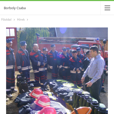
Borboly Csaba
Főoldal
Hírek