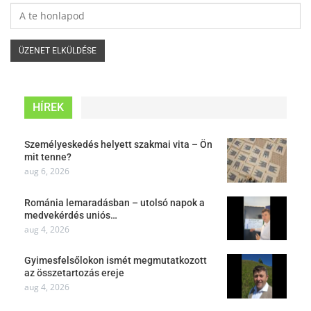
HÍREK
Személyeskedés helyett szakmai vita – Ön
mit tenne?
aug 6, 2026
Románia lemaradásban – utolsó napok a
medvekérdés uniós…
aug 4, 2026
Gyimesfelsőlokon ismét megmutatkozott
az összetartozás ereje
aug 4, 2026