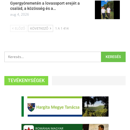
Gyergyóremetén a lovassport erejét a
család, a közösség és a…
aug 4, 2026
ELŐZŐ
KÖVETKEZŐ
1 A 1 414
TEVÉKENYSÉGEK