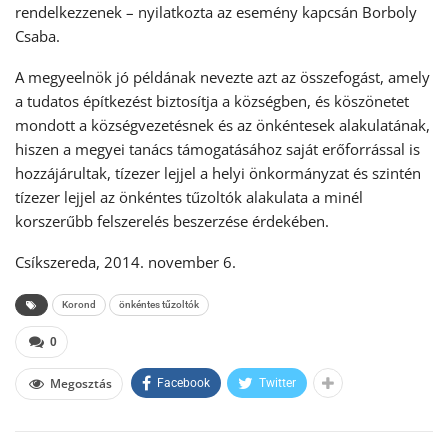
rendelkezzenek – nyilatkozta az esemény kapcsán Borboly
Csaba.
A megyeelnök jó példának nevezte azt az összefogást, amely
a tudatos építkezést biztosítja a községben, és köszönetet
mondott a községvezetésnek és az önkéntesek alakulatának,
hiszen a megyei tanács támogatásához saját erőforrással is
hozzájárultak, tízezer lejjel a helyi önkormányzat és szintén
tízezer lejjel az önkéntes tűzoltók alakulata a minél
korszerűbb felszerelés beszerzése érdekében.
Csíkszereda, 2014. november 6.
Korond
önkéntes tűzoltók
0
Megosztás
Facebook
Twitter