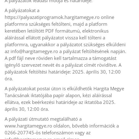
A pályázatok leadási módja és határideje:
A pályázatokat a
https://palyazatiprogramok.hargitamegye.ro online
platformra szükséges feltölteni, majd a platform
keretében letöltött PDF formátumú, elektronikus
aláírással ellátott pályázatot vissza kell tölteni a
platformra, ugyanakkor a pályázatot szükséges elküldeni
az
info@hargitamegye.ro
a pályázat feltöltésének napján.
A pdf fájl neve röviden kell tartalmazza a támogatást
igénylő szervezet nevét és a pályázat címét rövidítve. A
pályázatok feltöltési határideje: 2025. április 30, 12:00
óra.
A pályázatokat postai úton is elküldhetők Hargita Megye
Tanácsának iktatójába papír alapon, kézi aláírással
ellátva, ezek beérkezési határideje az iktatóba 2025.
április 30, 12:00 óra.
A pályázati útmutató megtalálható a
www.hargitamegye.ro oldalon, bővebb információk a
0266-207745-ös telefonszámon vagy az