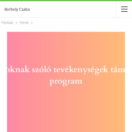
Borboly Csaba
Főoldal
Hírek