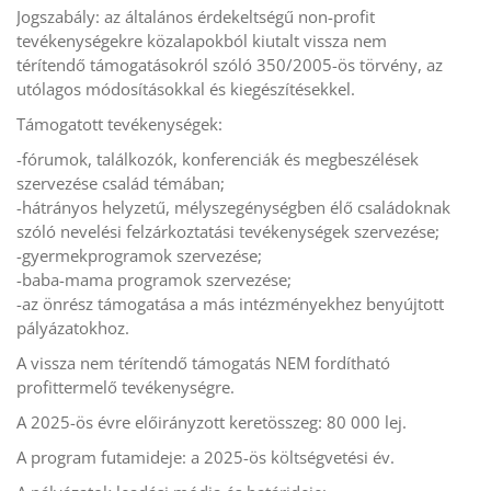
Jogszabály: az általános érdekeltségű non-profit
tevékenységekre közalapokból kiutalt vissza nem
térítendő támogatásokról szóló 350/2005-ös törvény, az
utólagos módosításokkal és kiegészítésekkel.
Támogatott tevékenységek:
-fórumok, találkozók, konferenciák és megbeszélések
szervezése család témában;
-hátrányos helyzetű, mélyszegénységben élő családoknak
szóló nevelési felzárkoztatási tevékenységek szervezése;
-gyermekprogramok szervezése;
-baba-mama programok szervezése;
-az önrész támogatása a más intézményekhez benyújtott
pályázatokhoz.
A vissza nem térítendő támogatás NEM fordítható
profittermelő tevékenységre.
A 2025-ös évre előirányzott keretösszeg: 80 000 lej.
A program futamideje: a 2025-ös költségvetési év.