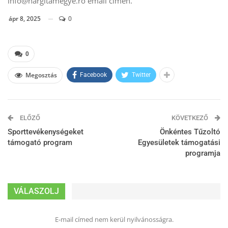
info@hargitamegye.ro
email címen.
ápr 8, 2025
0
0
Megosztás
Facebook
Twitter
ELŐZŐ
KÖVETKEZŐ
Sporttevékenységeket
Önkéntes Tűzoltó
támogató program
Egyesületek támogatási
programja
VÁLASZOLJ
E-mail címed nem kerül nyilvánosságra.