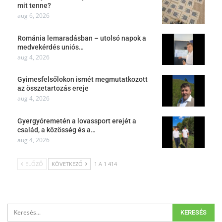
mit tenne?
aug 6, 2026
Románia lemaradásban – utolsó napok a
medvekérdés uniós…
aug 4, 2026
Gyimesfelsőlokon ismét megmutatkozott
az összetartozás ereje
aug 4, 2026
Gyergyóremetén a lovassport erejét a
család, a közösség és a…
aug 4, 2026
ELŐZŐ
KÖVETKEZŐ
1 A 1 414