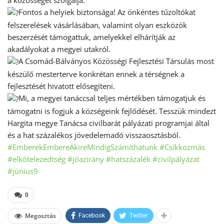
Fontos a helyiek biztonsága! Az önkéntes tűzoltókat
felszerelések vásárlásában, valamint olyan eszközök
beszerzését támogattuk, amelyekkel elhárítják az
akadályokat a megyei utakról.
A Csomád-Bálványos Közösségi Fejlesztési Társulás most
készülő mesterterve konkrétan ennek a térségnek a
fejlesztését hivatott elősegíteni.
Mi, a megyei tanáccsal teljes mértékben támogatjuk és
támogatni is fogjuk a községeink fejlődését. Tesszük mindezt
Hargita megye Tanácsa civilbarát pályázati programjai által
és a hat százalékos jövedelemadó visszaosztásból.
#EmberekEmbereAkireMindigSzámíthatunk
#Csíkkozmás
#elkötelezedtség
#jóazirány
#hatszázalék
#civilpályázat
#június9
0
Megosztás
Facebook
Twitter