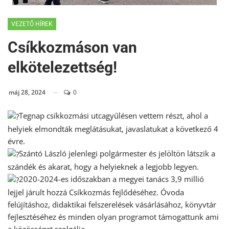
VEZETŐ HÍREK
Csíkkozmáson van
elkötelezettség!
máj 28, 2024
0
Tegnap csíkkozmási utcagyűlésen vettem részt, ahol a
helyiek elmondták meglátásukat, javaslatukat a következő 4
évre.
Szántó László jelenlegi polgármester és jelöltön látszik a
szándék és akarat, hogy a helyieknek a legjobb legyen.
2020-2024-es időszakban a megyei tanács 3,9 millió
lejjel járult hozzá Csíkkozmás fejlődéséhez. Óvoda
felújításhoz, didaktikai felszerelések vásárlásához, könyvtár
fejlesztéséhez és minden olyan programot támogattunk ami
a közösséget szolgálja.