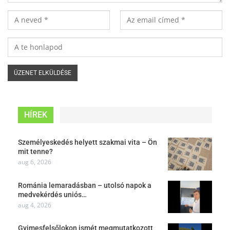
HÍREK
Személyeskedés helyett szakmai vita – Ön
mit tenne?
aug 6, 2026
Románia lemaradásban – utolsó napok a
medvekérdés uniós…
aug 4, 2026
Gyimesfelsőlokon ismét megmutatkozott