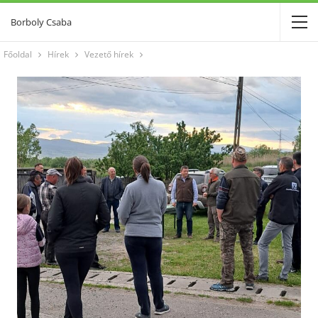
Borboly Csaba
Főoldal
Hírek
Vezető hírek