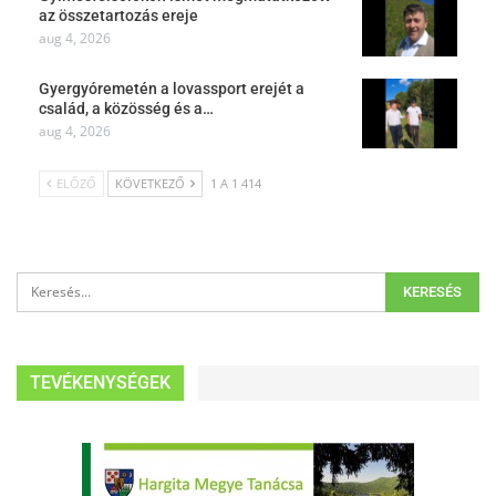
az összetartozás ereje
aug 4, 2026
Gyergyóremetén a lovassport erejét a
család, a közösség és a…
aug 4, 2026
ELŐZŐ
KÖVETKEZŐ
1 A 1 414
TEVÉKENYSÉGEK