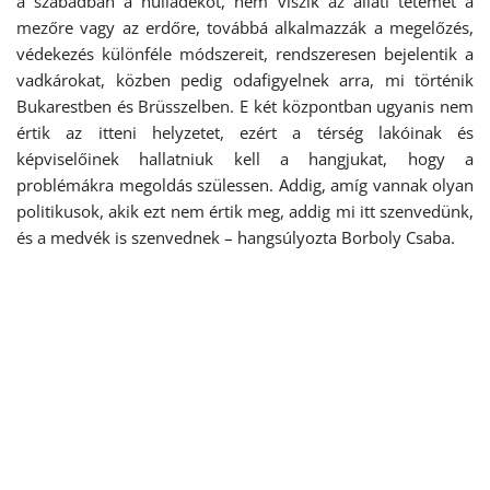
a szabadban a hulladékot, nem viszik az állati tetemet a
mezőre vagy az erdőre, továbbá alkalmazzák a megelőzés,
védekezés különféle módszereit, rendszeresen bejelentik a
vadkárokat, közben pedig odafigyelnek arra, mi történik
Bukarestben és Brüsszelben. E két központban ugyanis nem
értik az itteni helyzetet, ezért a térség lakóinak és
képviselőinek hallatniuk kell a hangjukat, hogy a
problémákra megoldás szülessen. Addig, amíg vannak olyan
politikusok, akik ezt nem értik meg, addig mi itt szenvedünk,
és a medvék is szenvednek – hangsúlyozta Borboly Csaba.