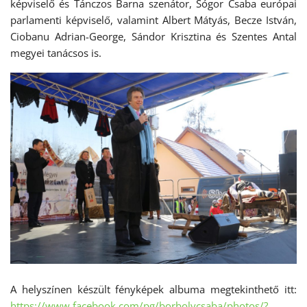
képviselő és Tánczos Barna szenátor, Sógor Csaba európai
parlamenti képviselő, valamint Albert Mátyás, Becze István,
Ciobanu Adrian-George, Sándor Krisztina és Szentes Antal
megyei tanácsos is.
A helyszínen készült fényképek albuma megtekinthető itt:
https://www.facebook.com/pg/borbolycsaba/photos/?