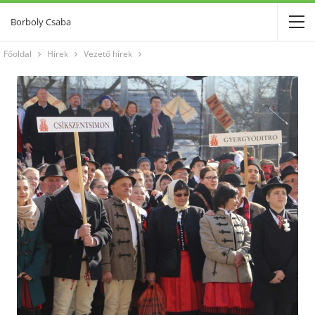
Borboly Csaba
Főoldal
Hírek
Vezető hírek