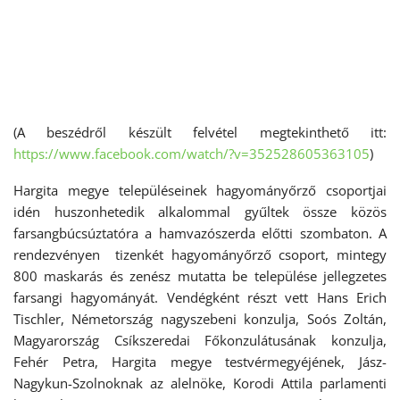
(A beszédről készült felvétel megtekinthető itt:
https://www.facebook.com/watch/?v=352528605363105
)
Hargita megye településeinek hagyományőrző csoportjai
idén huszonhetedik alkalommal gyűltek össze közös
farsangbúcsúztatóra a hamvazószerda előtti szombaton. A
rendezvényen tizenkét hagyományőrző csoport, mintegy
800 maskarás és zenész mutatta be települése jellegzetes
farsangi hagyományát. Vendégként részt vett Hans Erich
Tischler, Németország nagyszebeni konzulja, Soós Zoltán,
Magyarország Csíkszeredai Főkonzulátusának konzulja,
Fehér Petra, Hargita megye testvérmegyéjének, Jász-
Nagykun-Szolnoknak az alelnöke, Korodi Attila parlamenti