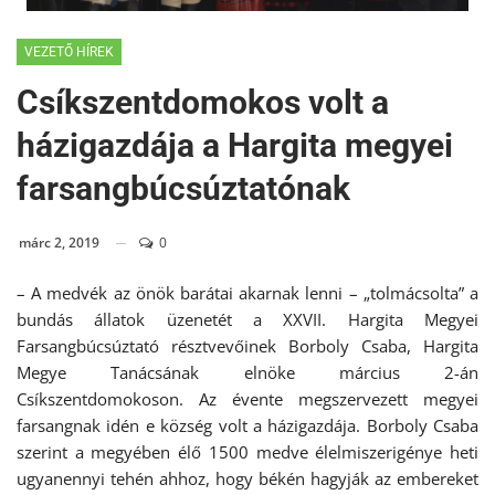
VEZETŐ HÍREK
Csíkszentdomokos volt a
házigazdája a Hargita megyei
farsangbúcsúztatónak
márc 2, 2019
0
– A medvék az önök barátai akarnak lenni – „tolmácsolta” a
bundás állatok üzenetét a XXVII. Hargita Megyei
Farsangbúcsúztató résztvevőinek Borboly Csaba, Hargita
Megye Tanácsának elnöke március 2-án
Csíkszentdomokoson. Az évente megszervezett megyei
farsangnak idén e község volt a házigazdája. Borboly Csaba
szerint a megyében élő 1500 medve élelmiszerigénye heti
ugyanennyi tehén ahhoz, hogy békén hagyják az embereket