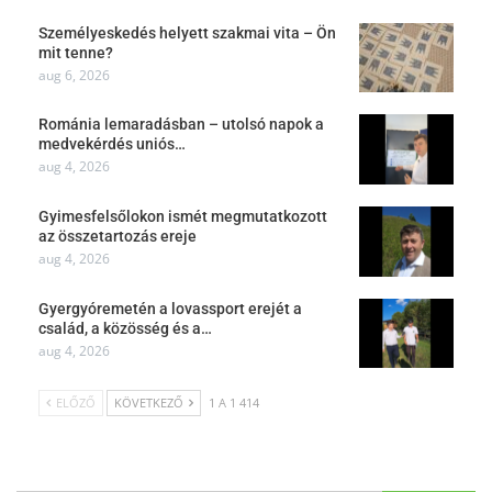
Személyeskedés helyett szakmai vita – Ön
mit tenne?
aug 6, 2026
Románia lemaradásban – utolsó napok a
medvekérdés uniós…
aug 4, 2026
Gyimesfelsőlokon ismét megmutatkozott
az összetartozás ereje
aug 4, 2026
Gyergyóremetén a lovassport erejét a
család, a közösség és a…
aug 4, 2026
ELŐZŐ
KÖVETKEZŐ
1 A 1 414