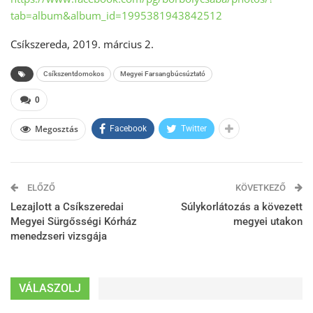
tab=album&album_id=1995381943842512
Csíkszereda, 2019. március 2.
Csíkszentdomokos
Megyei Farsangbúcsúztató
0
Megosztás
Facebook
Twitter
ELŐZŐ
KÖVETKEZŐ
Lezajlott a Csíkszeredai
Súlykorlátozás a kövezett
Megyei Sürgősségi Kórház
megyei utakon
menedzseri vizsgája
VÁLASZOLJ