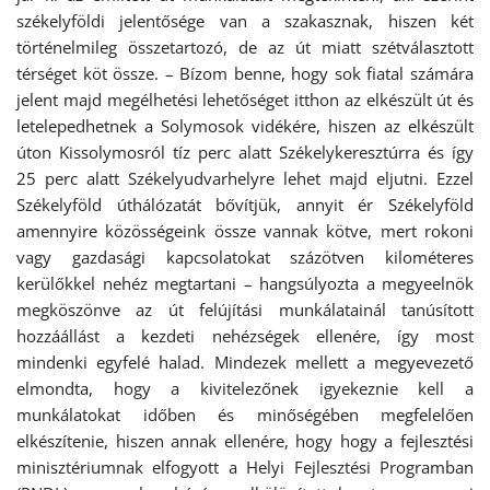
székelyföldi jelentősége van a szakasznak, hiszen két
történelmileg összetartozó, de az út miatt szétválasztott
térséget köt össze. – Bízom benne, hogy sok fiatal számára
jelent majd megélhetési lehetőséget itthon az elkészült út és
letelepedhetnek a Solymosok vidékére, hiszen az elkészült
úton Kissolymosról tíz perc alatt Székelykeresztúrra és így
25 perc alatt Székelyudvarhelyre lehet majd eljutni. Ezzel
Székelyföld úthálózatát bővítjük, annyit ér Székelyföld
amennyire közösségeink össze vannak kötve, mert rokoni
vagy gazdasági kapcsolatokat százötven kilométeres
kerülőkkel nehéz megtartani – hangsúlyozta a megyeelnök
megköszönve az út felújítási munkálatainál tanúsított
hozzáállást a kezdeti nehézségek ellenére, így most
mindenki egyfelé halad. Mindezek mellett a megyevezető
elmondta, hogy a kivitelezőnek igyekeznie kell a
munkálatokat időben és minőségében megfelelően
elkészítenie, hiszen annak ellenére, hogy hogy a fejlesztési
minisztériumnak elfogyott a Helyi Fejlesztési Programban