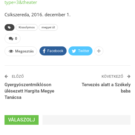
type=3&theater
Csíkszereda, 2016. december 1.
Kissolymos
megyei út
0
Megosztás
Facebook
Twitter
ELŐZŐ
KÖVETKEZŐ
Gyergyószentmiklóson
Tervezés alatt a Székely
ülésezett Hargita Megye
baba
Tanácsa
VÁLASZOLJ