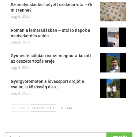
Személyeskedés helyett szakmai vita – Ön
mit tenne?
aug 6, 2026
Románia lemaradásban – utolsó napok a
medvekérdés uniós…
aug 4, 2026
Gyimesfelsőlokon ismét megmutatkozott
az összetartozás ereje
aug 4, 2026
Gyergyóremetén a lovassport erejét a
család, a közösség és a…
aug 4, 2026
ELŐZŐ
KÖVETKEZŐ
1 A 1 414