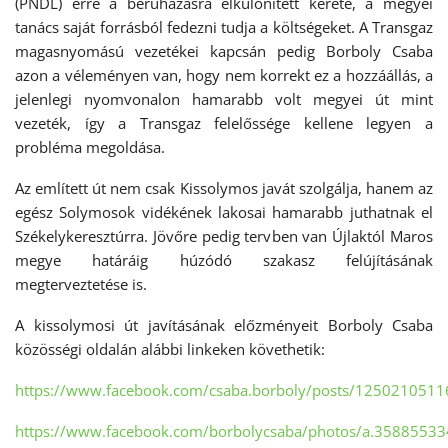
(PNDL) erre a beruházásra elkülönített kerete, a megyei
tanács saját forrásból fedezni tudja a költségeket. A Transgaz
magasnyomású vezetékei kapcsán pedig Borboly Csaba
azon a véleményen van, hogy nem korrekt ez a hozzáállás, a
jelenlegi nyomvonalon hamarabb volt megyei út mint
vezeték, így a Transgaz felelőssége kellene legyen a
probléma megoldása.
Az említett út nem csak Kissolymos javát szolgálja, hanem az
egész Solymosok vidékének lakosai hamarabb juthatnak el
Székelykeresztúrra. Jövőre pedig tervben van Újlaktól Maros
megye határáig húzódó szakasz felújításának
megterveztetése is.
A kissolymosi út javításának előzményeit Borboly Csaba
közösségi oldalán alábbi linkeken követhetik:
https://www.facebook.com/csaba.borboly/posts/125021051
https://www.facebook.com/borbolycsaba/photos/a.35885