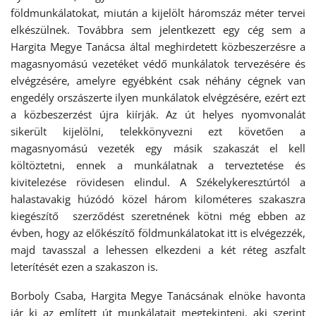
földmunkálatokat, miután a kijelölt háromszáz méter tervei
elkészülnek. Továbbra sem jelentkezett egy cég sem a
Hargita Megye Tanácsa által meghirdetett közbeszerzésre a
magasnyomású vezetéket védő munkálatok tervezésére és
elvégzésére, amelyre egyébként csak néhány cégnek van
engedély orszászerte ilyen munkálatok elvégzésére, ezért ezt
a közbeszerzést újra kiírják. Az út helyes nyomvonalát
sikerült kijelölni, telekkönyvezni ezt követően a
magasnyomású vezeték egy másik szakaszát el kell
költöztetni, ennek a munkálatnak a terveztetése és
kivitelezése rövidesen elindul. A Székelykeresztúrtól a
halastavakig húzódó közel három kilométeres szakaszra
kiegészítő szerződést szeretnének kötni még ebben az
évben, hogy az előkészítő földmunkálatokat itt is elvégezzék,
majd tavasszal a lehessen elkezdeni a két réteg aszfalt
leterítését ezen a szakaszon is.
Borboly Csaba, Hargita Megye Tanácsának elnöke havonta
jár ki az említett út munkálatait megtekinteni, aki szerint