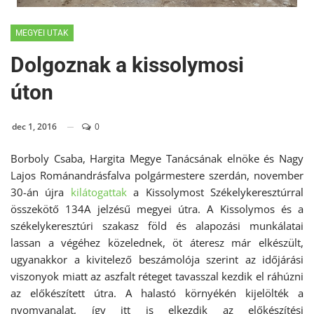
MEGYEI UTAK
Dolgoznak a kissolymosi
úton
dec 1, 2016
0
Borboly Csaba, Hargita Megye Tanácsának elnöke és Nagy
Lajos Románandrásfalva polgármestere szerdán, november
30-án újra
kilátogattak
a Kissolymost Székelykeresztúrral
összekötő 134A jelzésű megyei útra. A Kissolymos és a
székelykeresztúri szakasz föld és alapozási munkálatai
lassan a végéhez közelednek, öt áteresz már elkészült,
ugyanakkor a kivitelező beszámolója szerint az időjárási
viszonyok miatt az aszfalt réteget tavasszal kezdik el ráhúzni
az előkészített útra. A halastó környékén kijelölték a
nyomvanalat, így itt is elkezdik az előkészítési