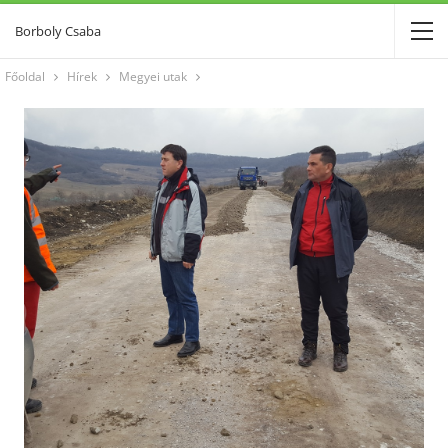
Borboly Csaba
Főoldal
Hírek
Megyei utak