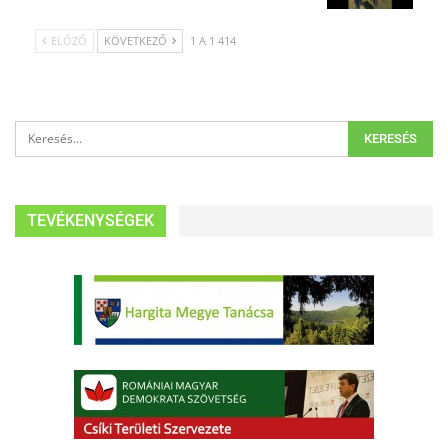
ELŐZŐ
KÖVETKEZŐ
1 A 1 414
TEVÉKENYSÉGEK