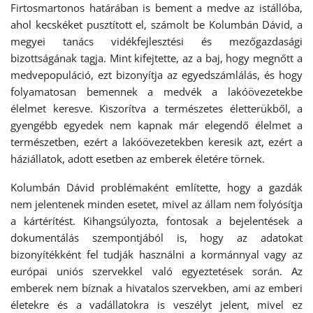
Firtosmartonos határában is bement a medve az istállóba,
ahol kecskéket pusztított el, számolt be Kolumbán Dávid, a
megyei tanács vidékfejlesztési és mezőgazdasági
bizottságának tagja. Mint kifejtette, az a baj, hogy megnőtt a
medvepopuláció, ezt bizonyítja az egyedszámlálás, és hogy
folyamatosan bemennek a medvék a lakóövezetekbe
élelmet keresve. Kiszorítva a természetes életterükből, a
gyengébb egyedek nem kapnak már elegendő élelmet a
természetben, ezért a lakóövezetekben keresik azt, ezért a
háziállatok, adott esetben az emberek életére törnek.
Kolumbán Dávid problémaként említette, hogy a gazdák
nem jelentenek minden esetet, mivel az állam nem folyósítja
a kártérítést. Kihangsúlyozta, fontosak a bejelentések a
dokumentálás szempontjából is, hogy az adatokat
bizonyítékként fel tudják használni a kormánnyal vagy az
európai uniós szervekkel való egyeztetések során. Az
emberek nem bíznak a hivatalos szervekben, ami az emberi
életekre és a vadállatokra is veszélyt jelent, mivel ez