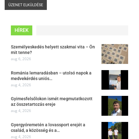
HÍREK
Személyeskedés helyett szakmai vita – Ön
mit tenne?
aug 6, 2026
Románia lemaradásban – utolsó napok a
medvekérdés uniós…
aug 4, 2026
Gyimesfelsőlokon ismét megmutatkozott
az összetartozás ereje
aug 4, 2026
Gyergyóremetén a lovassport erejét a
család, a közösség és a…
aug 4, 2026