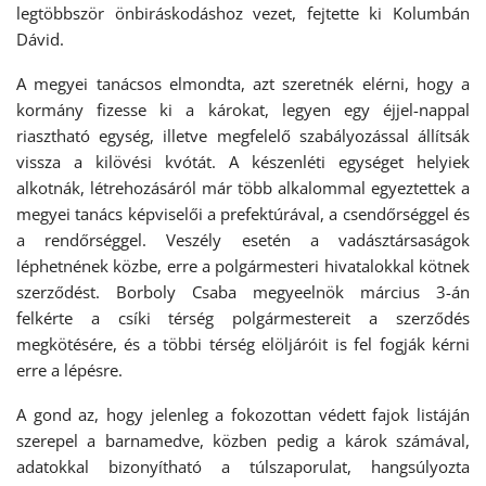
legtöbbször önbiráskodáshoz vezet, fejtette ki Kolumbán
Dávid.
A megyei tanácsos elmondta, azt szeretnék elérni, hogy a
kormány fizesse ki a károkat, legyen egy éjjel-nappal
riasztható egység, illetve megfelelő szabályozással állítsák
vissza a kilövési kvótát. A készenléti egységet helyiek
alkotnák, létrehozásáról már több alkalommal egyeztettek a
megyei tanács képviselői a prefektúrával, a csendőrséggel és
a rendőrséggel. Veszély esetén a vadásztársaságok
léphetnének közbe, erre a polgármesteri hivatalokkal kötnek
szerződést. Borboly Csaba megyeelnök március 3-án
felkérte a csíki térség polgármestereit a szerződés
megkötésére, és a többi térség elöljáróit is fel fogják kérni
erre a lépésre.
A gond az, hogy jelenleg a fokozottan védett fajok listáján
szerepel a barnamedve, közben pedig a károk számával,
adatokkal bizonyítható a túlszaporulat, hangsúlyozta