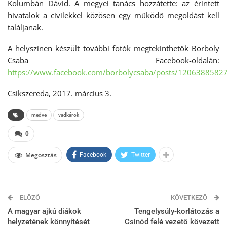
Kolumbán Dávid. A megyei tanács hozzátette: az érintett
hivatalok a civilekkel közösen egy működő megoldást kell
találjanak.
A helyszínen készült további fotók megtekinthetők Borboly
Csaba Facebook-oldalán:
https://www.facebook.com/borbolycsaba/posts/1206388582
Csíkszereda, 2017. március 3.
medve
vadkárok
0
Megosztás
Facebook
Twitter
ELŐZŐ
KÖVETKEZŐ
A magyar ajkú diákok
Tengelysúly-korlátozás a
helyzetének könnyítését
Csinód felé vezető kövezett