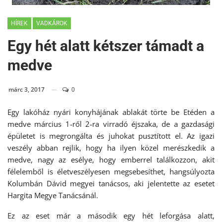
HÍREK
VADKÁROK
Egy hét alatt kétszer támadt a
medve
márc 3, 2017
0
Egy lakóház nyári konyhájának ablakát törte be Etéden a
medve március 1-ről 2-ra virradó éjszaka, de a gazdasági
épületet is megrongálta és juhokat pusztított el. Az igazi
veszély abban rejlik, hogy ha ilyen közel merészkedik a
medve, nagy az esélye, hogy emberrel találkozzon, akit
félelemből is életveszélyesen megsebesíthet, hangsúlyozta
Kolumbán Dávid megyei tanácsos, aki jelentette az esetet
Hargita Megye Tanácsánál.
Ez az eset már a második egy hét leforgása alatt,