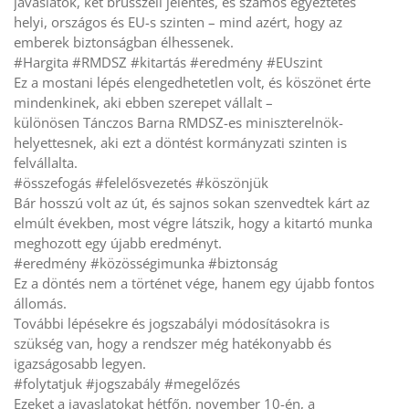
javaslatok, két brüsszeli jelentés, és számos egyeztetés
helyi, országos és EU-s szinten – mind azért, hogy az
emberek biztonságban élhessenek.
#Hargita #RMDSZ #kitartás #eredmény #EUszint
Ez a mostani lépés elengedhetetlen volt, és köszönet érte
mindenkinek, aki ebben szerepet vállalt –
különösen Tánczos Barna RMDSZ-es miniszterelnök-
helyettesnek, aki ezt a döntést kormányzati szinten is
felvállalta.
#összefogás #felelősvezetés #köszönjük
Bár hosszú volt az út, és sajnos sokan szenvedtek kárt az
elmúlt években, most végre látszik, hogy a kitartó munka
meghozott egy újabb eredményt.
#eredmény #közösségimunka #biztonság
Ez a döntés nem a történet vége, hanem egy újabb fontos
állomás.
További lépésekre és jogszabályi módosításokra is
szükség van, hogy a rendszer még hatékonyabb és
igazságosabb legyen.
#folytatjuk #jogszabály #megelőzés
Ezeket a javaslatokat hétfőn, november 10-én, a