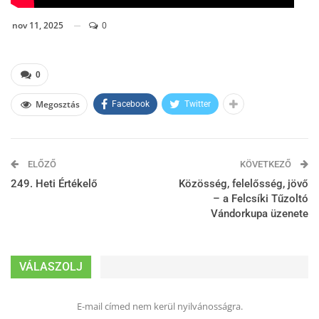
nov 11, 2025
0
0
Megosztás
Facebook
Twitter
ELŐZŐ
KÖVETKEZŐ
249. Heti Értékelő
Közösség, felelősség, jövő
– a Felcsíki Tűzoltó
Vándorkupa üzenete
VÁLASZOLJ
E-mail címed nem kerül nyilvánosságra.