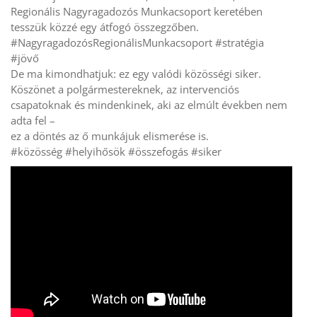
Regionális Nagyragadozós Munkacsoport keretében
tesszük közzé egy átfogó összegzőben.
#NagyragadozósRegionálisMunkacsoport #stratégia
#jövő
De ma kimondhatjuk: ez egy valódi közösségi siker.
Köszönet a polgármestereknek, az intervenciós
csapatoknak és mindenkinek, aki az elmúlt években nem
adta fel –
ez a döntés az ő munkájuk elismerése is.
#közösség #helyihősök #összefogás #siker