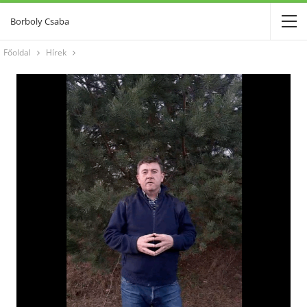
Borboly Csaba
Főoldal
Hírek