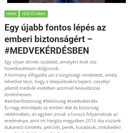
HÍREK
VEZETŐ HÍREK
Egy újabb fontos lépés az
emberi biztonságért –
#MEDVEKÉRDÉSBEN
Egy olyan döntés született, amelyért évek óta
következetesen dolgozunk.
A kormány elfogadta azt a sürgősségi rendeletet, amely
lehetővé teszi, hogy a településekre bejáró, veszélyt
jelentő medvék esetében azonnali beavatkozás
történhessen.
#emberibiztonság #felelősség #medvekérdés
Ez nagy előrelépés az emberi élet és biztonság
védelmében, és egyben annak a hosszú folyamatnak az
eredménye, amit mi Hargita megyében 2016 óta viszünk:
bukaresti tüntetés, petíciók, perek, kutatások, intézkedési