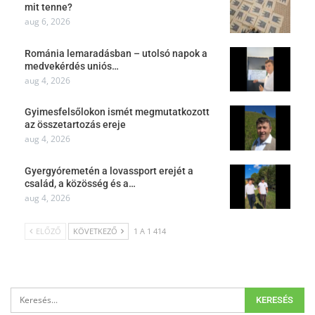
mit tenne?
aug 6, 2026
Románia lemaradásban – utolsó napok a
medvekérdés uniós…
aug 4, 2026
Gyimesfelsőlokon ismét megmutatkozott
az összetartozás ereje
aug 4, 2026
Gyergyóremetén a lovassport erejét a
család, a közösség és a…
aug 4, 2026
ELŐZŐ
KÖVETKEZŐ
1 A 1 414