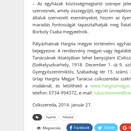
– Az egyházak közösségmegtartó szerepe jele
szerveznek, amely összegyűjti, együtt ünneplésr
általuk szervezett eseményeket, hiszen az ilyen
maradás fontosságát tapasztalhatják meg fiata
Borboly Csaba megyeelnök.
Pályázhatnak Hargita megyei történelmi egyh
bejegyezve. A rendezvény megyei vagy legalább 
Tanácsának iktatójában lehet benyújtani (Csíksz
(Székelyudvarhely, 1918. December 1. út 9. szá
Gyergyószentmiklós, Szabadság tér 15. szám). L
űrlap Hargita Megye Tanácsa csíkszeredai székhe
irodáknál, és letölthető a
www.hargitamegye.
telefon: 0734-994372, e-mail:
lukacslevente@ha
Csíkszereda, 2014. január 27.
Egyház
Pályázat
Megosztás
Facebook
Twitter
G