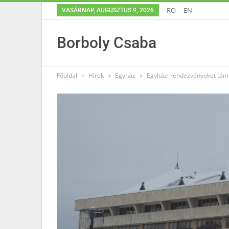
RO
EN
VASÁRNAP, AUGUSZTUS 9, 2026
Borboly Csaba
Főoldal
Hírek
Egyház
Egyházi rendezvényeket tám