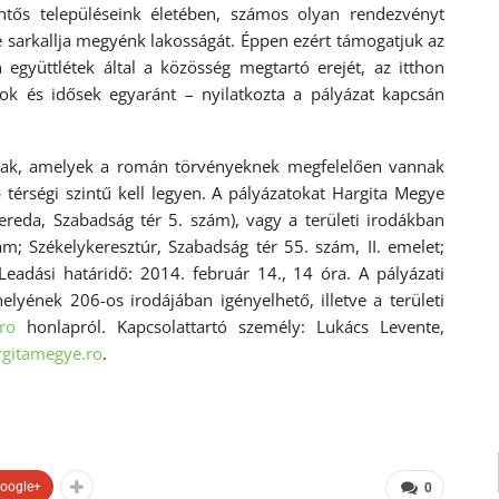
ntős településeink életében, számos olyan rendezvényt
e sarkallja megyénk lakosságát. Éppen ezért támogatjuk az
 együttlétek által a közösség megtartó erejét, az itthon
lok és idősek egyaránt – nyilatkozta a pályázat kapcsán
ázak, amelyek a román törvényeknek megfelelően vannak
térségi szintű kell legyen. A pályázatokat Hargita Megye
ereda, Szabadság tér 5. szám), vagy a területi irodákban
m; Székelykeresztúr, Szabadság tér 55. szám, II. emelet;
eadási határidő: 2014. február 14., 14 óra. A pályázati
lyének 206-os irodájában igényelhető, illetve a területi
ro
honlapról. Kapcsolattartó személy: Lukács Levente,
rgitamegye.ro
.
oogle+
0