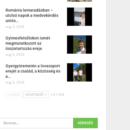
Románia lemaradásban –
utolsó napok a medvekérdés
uniós…
aug 4, 2026
Gyimesfelsőlokon ismét
megmutatkozott az
összetartozás ereje
aug 4, 2026
Gyergyóremetén a lovassport
erejét a család, a közösség és
a…
aug 4, 2026
ELŐZŐ
KÖVETKEZŐ
1 A 1 414