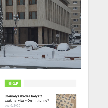
HÍREK
Személyeskedés helyett
szakmai vita – Ön mit tenne?
aug 6, 2026