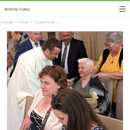
Borboly Csaba
Főoldal
Hírek
Vezető hírek