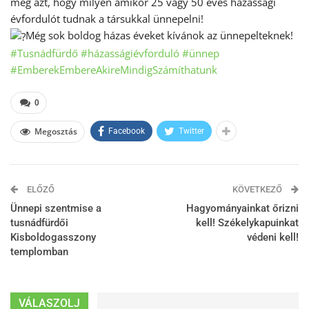
meg azt, hogy milyen amikor 25 vagy 50 éves házassági
évfordulót tudnak a társukkal ünnepelni!
Még sok boldog házas éveket kívánok az ünnepelteknek!
#Tusnádfürdő
#házasságiévforduló
#ünnep
#EmberekEmbereAkireMindigSzámíthatunk
0
Megosztás
Facebook
Twitter
ELŐZŐ
KÖVETKEZŐ
Ünnepi szentmise a
Hagyományainkat őrizni
tusnádfürdői
kell! Székelykapuinkat
Kisboldogasszony
védeni kell!
templomban
VÁLASZOLJ