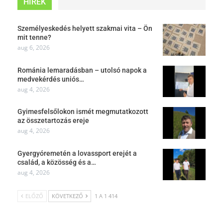
HÍREK
Személyeskedés helyett szakmai vita – Ön
mit tenne?
aug 6, 2026
Románia lemaradásban – utolsó napok a
medvekérdés uniós…
aug 4, 2026
Gyimesfelsőlokon ismét megmutatkozott
az összetartozás ereje
aug 4, 2026
Gyergyóremetén a lovassport erejét a
család, a közösség és a…
aug 4, 2026
ELŐZŐ
KÖVETKEZŐ
1 A 1 414