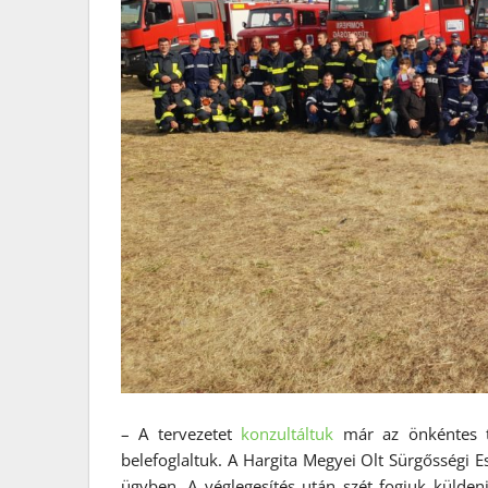
– A tervezetet
konzultáltuk
már az önkéntes tűz
belefoglaltuk. A Hargita Megyei Olt Sürgősségi E
ügyben. A véglegesítés után szét fogjuk külde