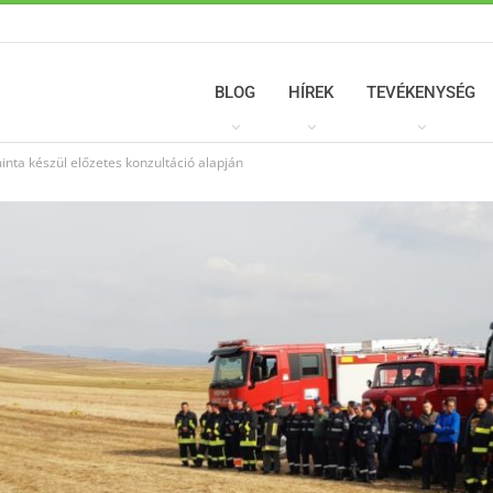
BLOG
HÍREK
TEVÉKENYSÉG
nta készül előzetes konzultáció alapján