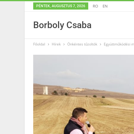
RO
EN
PÉNTEK, AUGUSZTUS 7, 2026
Borboly Csaba
Főoldal
Hírek
Önkéntes tűzoltók
Együttműködési mi