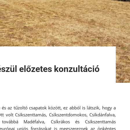
szül előzetes konzultáció
s az tűzoltó csapatok között, ez abból is látszik, hogy a
Ott volt Csíkszenttamás, Csíkszentdomokos, Csíkdánfalva,
 továbbá Madéfalva, Csíkrákos és Csíkszenttamás
 európai uniós forrásokat is megszereznek az önkéntes