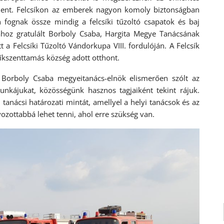
 jelent. Felcsíkon az emberek nagyon komoly biztonságban
n fognak össze mindig a felcsíki tűzoltó csapatok és baj
ához gratulált Borboly Csaba, Hargita Megye Tanácsának
 a Felcsíki Tűzoltó Vándorkupa VIII. fordulóján. A Felcsík
síkszenttamás község adott otthont.
 Borboly Csaba megyeitanács-elnök elismerően szólt az
nkájukat, közösségünk hasznos tagjaiként tekint rájuk.
i tanácsi határozati mintát, amellyel a helyi tanácsok és az
ozottabbá lehet tenni, ahol erre szükség van.