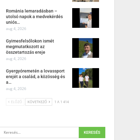
Románia lemaradásban –
utolsó napok a medvekérdés
uniós…
aug 4, 2026
Gyimesfelsőlokon ismét
megmutatkozott az
összetartozás ereje
aug 4, 2026
Gyergyóremetén a lovassport
erejét a család, a közösség és
a…
aug 4, 2026
ELŐZŐ
KÖVETKEZŐ
1 A 1 414