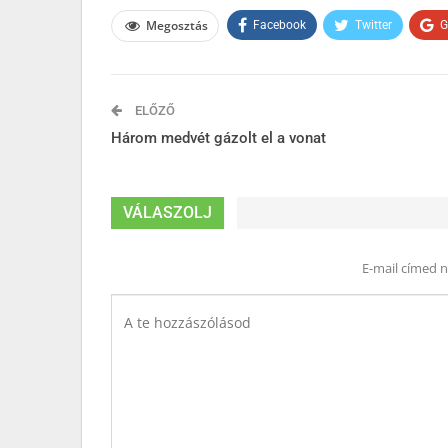
Megosztás
Facebook
Twitter
G
ELŐZŐ
Három medvét gázolt el a vonat
VÁLASZOLJ
E-mail címed 