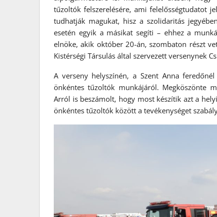
tűzoltók felszerelésére, ami felelősségtudatot
tudhatják magukat, hisz a szolidaritás jegyébe
esetén egyik a másikat segíti – ehhez a munk
elnöke, akik október 20-án, szombaton részt vett
Kistérségi Társulás által szervezett versenynek C
A verseny helyszínén, a Szent Anna feredőnél
önkéntes tűzoltók munkájáról. Megköszönte mu
Arról is beszámolt, hogy most készítik azt a hely
önkéntes tűzoltók között a tevékenységet szabály