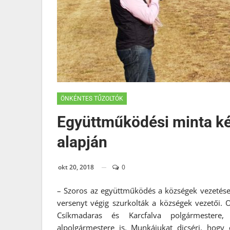
ÖNKÉNTES TŰZOLTÓK
Együttműködési minta ké
alapján
okt 20, 2018
0
– Szoros az együttműködés a községek vezetése é
versenyt végig szurkolták a községek vezetői. 
Csíkmadaras és Karcfalva polgármestere,
alpolgármestere is. Munkájukat dicséri, hogy