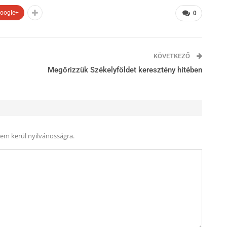
oogle+
0
KÖVETKEZŐ
Megőrizzük Székelyföldet keresztény hitében
nem kerül nyilvánosságra.