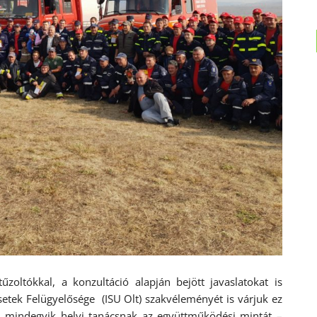
oltókkal, a konzultáció alapján bejött javaslatokat is
setek Felügyelősége (ISU Olt) szakvéleményét is várjuk ez
ni mindegyik helyi tanácsnak az együttműködési mintát –