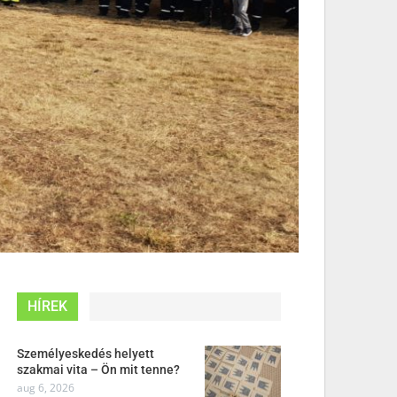
HÍREK
Személyeskedés helyett
szakmai vita – Ön mit tenne?
aug 6, 2026