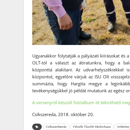
Ugyanakkor folytatják a pályázati kiírásokat és 
OLT-tól a választ az átiratunkra, hogy a ba
központtá alakítani. Az udvarhelyszékiekkel 
központot, egyelőre várjuk az ISU Olt visszaje
summázta, hogy Hargita megye a leginkább 
tevékenységükkel jó példát mutatunk az egész o
A versenyről készült fotóalbum itt tekinthető me
Csíkszereda, 2018. október 20.
Csíkszenttamás
Felcsíki Tűzoltó Vándorkupa
önkéntes 