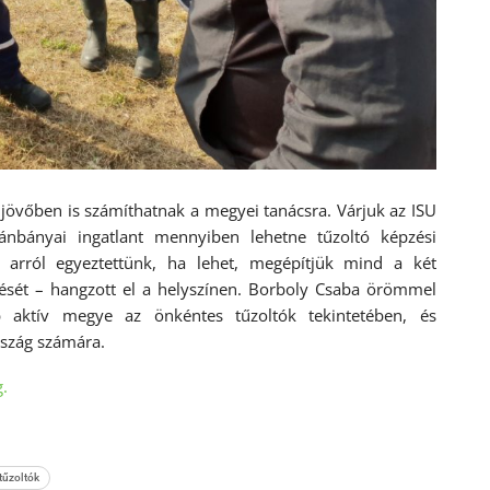
a jövőben is számíthatnak a megyei tanácsra. Várjuk az ISU
lánbányai ingatlant mennyiben lehetne tűzoltó képzési
is arról egyeztettünk, ha lehet, megépítjük mind a két
lzését – hangzott el a helyszínen. Borboly Csaba örömmel
aktív megye az önkéntes tűzoltók tekintetében, és
rszág számára.
g.
tűzoltók