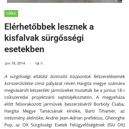
HÍREK
Elérhetőbbek lesznek a
kisfalvak sürgősségi
esetekben
jún 18, 2014
0
A sürgősségi ellátást biztosító központok felszereléseinek
korszerűsítése
című pályázat révén Hargita megye számára
megvásárolt készenléti járműveket mutatták be a június 18-i
csíkszeredai projektzáró sajtótájékoztatón. A megyeháza
előtt felsorakozott járművek beszerzéséről Borboly Csaba,
Hargita Megye Tanácsának elnöke, Barti Tihamér, az
intézmény alelnöke, Andrei Jean-Adrian prefektus, Gheorghe
Pop, az Olt Sürgősségi Esetek Felügyelőségének (ISU Olt)