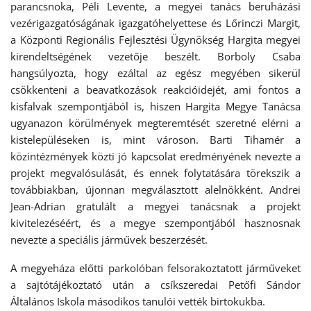
parancsnoka, Péli Levente, a megyei tanács beruházási
vezérigazgatóságának igazgatóhelyettese és Lőrinczi Margit,
a Központi Regionális Fejlesztési Ügynökség Hargita megyei
kirendeltségének vezetője beszélt. Borboly Csaba
hangsúlyozta, hogy ezáltal az egész megyében sikerül
csökkenteni a beavatkozások reakcióidejét, ami fontos a
kisfalvak szempontjából is, hiszen Hargita Megye Tanácsa
ugyanazon körülmények megteremtését szeretné elérni a
kistelepüléseken is, mint városon. Barti Tihamér a
közintézmények közti jó kapcsolat eredményének nevezte a
projekt megvalósulását, és ennek folytatására törekszik a
továbbiakban, újonnan megválasztott alelnökként. Andrei
Jean-Adrian gratulált a megyei tanácsnak a projekt
kivitelezéséért, és a megye szempontjából hasznosnak
nevezte a speciális járművek beszerzését.
A megyeháza előtti parkolóban felsorakoztatott járműveket
a sajtótájékoztató után a csíkszeredai Petőfi Sándor
Általános Iskola másodikos tanulói vették birtokukba.