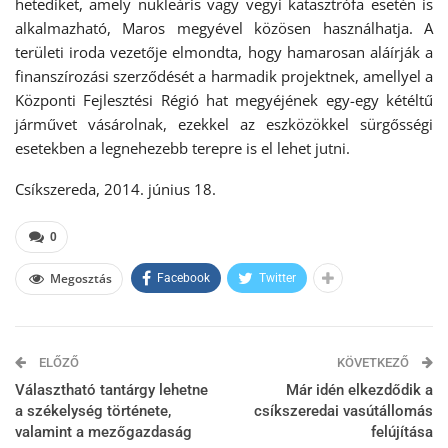
hetediket, amely nukleáris vagy vegyi katasztrófa esetén is
alkalmazható, Maros megyével közösen használhatja. A
területi iroda vezetője elmondta, hogy hamarosan aláírják a
finanszírozási szerződését a harmadik projektnek, amellyel a
Központi Fejlesztési Régió hat megyéjének egy-egy kétéltű
járművet vásárolnak, ezekkel az eszközökkel sürgősségi
esetekben a legnehezebb terepre is el lehet jutni.
Csíkszereda, 2014. június 18.
0
Megosztás
Facebook
Twitter
ELŐZŐ
KÖVETKEZŐ
Választható tantárgy lehetne
Már idén elkezdődik a
a székelység története,
csíkszeredai vasútállomás
valamint a mezőgazdaság
felújítása