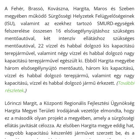
A Fehér, Brassó, Kovászna, Hargita, Maros és Szeben
megyében működő Sürgősségi Helyzetek Felügyelőségeinek
(ISU), valamint az ezekhez tartozó SMURD-egységek
felszerelése összesen 16 elsősegélynyújtáshoz szükséges
mentőautóval, két intenzív ellátáshoz szükséges
mentőautóval, 22 vízzel és habbal dolgozó kis kapacitású
terepjárművel, valamint négy vízzel és habbal dolgozó nagy
kapacitású terepjárművel egészült ki. Ebből Hargita megyébe
három elsősegélynyújtó mentőautó, három kis kapacitású,
vízzel és habbal dolgozó terepjármű, valamint egy nagy
kapacitású, vízzel és habbal dolgozó jármű érkezett.
(
További
részletek
.)
Lőrinczi Margit, a Központi Regionális Fejlesztési Ügynökség
Hargita Megyei Területi Irodájának vezetője elmondta, hogy
ez a második olyan projekt a megyében, amely a sürgősségi
ellátás javítását célozza. Az elsőben Hargita megye eddig hat,
nagyobb kapacitású készenléti járművet szerzett be, és a