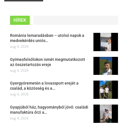
HÍREK
Románia lemaradásban – utolsó napok a
medvekérdés uniós…
aug 4, 2026
Gyimesfelsőlokon ismét megmutatkozott
az összetartozás ereje
aug 4, 2026
Gyergyóremetén a lovassport erejét a
család, a közösség és a…
aug 4, 2026
Gyapjúból ház, hagyományból jövő: családi
manufaktúra őrzi a…
aug 4, 2026