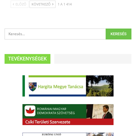
ELŐZŐ
KÖVETKEZŐ
1 A 1 414
TEVÉKENYSÉGEK