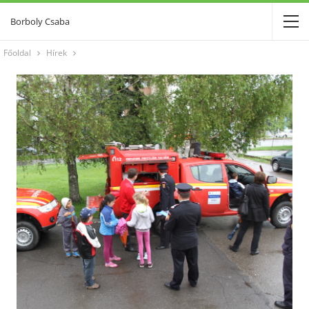
Borboly Csaba
Főoldal
Hírek