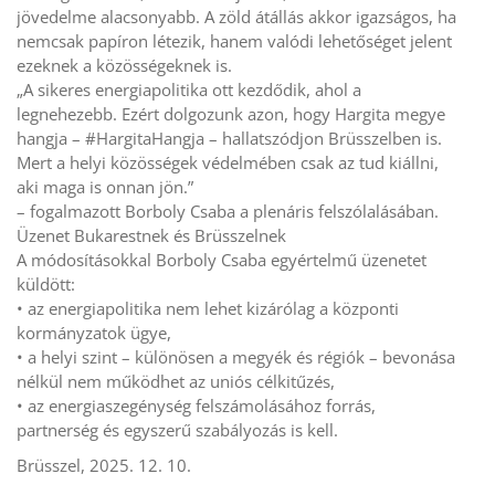
jövedelme alacsonyabb. A zöld átállás akkor igazságos, ha
nemcsak papíron létezik, hanem valódi lehetőséget jelent
ezeknek a közösségeknek is.
„A sikeres energiapolitika ott kezdődik, ahol a
legnehezebb. Ezért dolgozunk azon, hogy Hargita megye
hangja – #HargitaHangja – hallatszódjon Brüsszelben is.
Mert a helyi közösségek védelmében csak az tud kiállni,
aki maga is onnan jön.”
– fogalmazott Borboly Csaba a plenáris felszólalásában.
Üzenet Bukarestnek és Brüsszelnek
A módosításokkal Borboly Csaba egyértelmű üzenetet
küldött:
• az energiapolitika nem lehet kizárólag a központi
kormányzatok ügye,
• a helyi szint – különösen a megyék és régiók – bevonása
nélkül nem működhet az uniós célkitűzés,
• az energiaszegénység felszámolásához forrás,
partnerség és egyszerű szabályozás is kell.
Brüsszel, 2025. 12. 10.