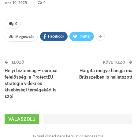
dec 10, 2025
0
0
Megosztás
Facebook
Twitter
ELŐZŐ
KÖVETKEZŐ
Helyi biztonság – európai
Hargita megye hangja ma
felelősség: a ProtectEU
Brüsszelben is hallatszott
stratégia vidéki és
kisebbségi térségekért is
szól
VÁLASZOLJ
E-mail címed nem kerül nyilvánosságra.