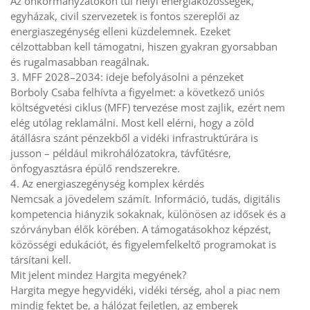
Az önkormányzatokon túl helyi energiaközösségek,
egyházak, civil szervezetek is fontos szereplői az
energiaszegénység elleni küzdelemnek. Ezeket
célzottabban kell támogatni, hiszen gyakran gyorsabban
és rugalmasabban reagálnak.
3. MFF 2028–2034: ideje befolyásolni a pénzeket
Borboly Csaba felhívta a figyelmet: a következő uniós
költségvetési ciklus (MFF) tervezése most zajlik, ezért nem
elég utólag reklamálni. Most kell elérni, hogy a zöld
átállásra szánt pénzekből a vidéki infrastruktúrára is
jusson – például mikrohálózatokra, távfűtésre,
önfogyasztásra épülő rendszerekre.
4. Az energiaszegénység komplex kérdés
Nemcsak a jövedelem számít. Információ, tudás, digitális
kompetencia hiányzik sokaknak, különösen az idősek és a
szórványban élők körében. A támogatásokhoz képzést,
közösségi edukációt, és figyelemfelkeltő programokat is
társítani kell.
Mit jelent mindez Hargita megyének?
Hargita megye hegyvidéki, vidéki térség, ahol a piac nem
mindig fektet be, a hálózat fejletlen, az emberek