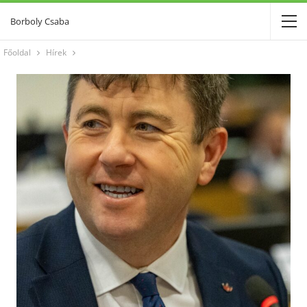
Borboly Csaba
Főoldal
Hírek