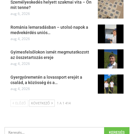
Személyeskedés helyett szakmai vita – Ön
mit tenne?
aug 6, 2026
Románia lemaradásban – utolsó napok a
medvekérdés uniós…
aug 4, 2026
Gyimesfelsőlokon ismét megmutatkozott
az összetartozás ereje
aug 4, 2026
Gyergyóremetén a lovassport erejét a
család, a közösség és a…
aug 4, 2026
ELŐZŐ
KÖVETKEZŐ
1 A 1 414