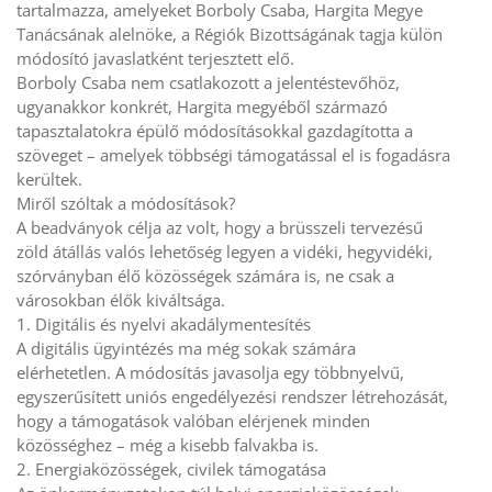
tartalmazza, amelyeket Borboly Csaba, Hargita Megye
Tanácsának alelnöke, a Régiók Bizottságának tagja külön
módosító javaslatként terjesztett elő.
Borboly Csaba nem csatlakozott a jelentéstevőhöz,
ugyanakkor konkrét, Hargita megyéből származó
tapasztalatokra épülő módosításokkal gazdagította a
szöveget – amelyek többségi támogatással el is fogadásra
kerültek.
Miről szóltak a módosítások?
A beadványok célja az volt, hogy a brüsszeli tervezésű
zöld átállás valós lehetőség legyen a vidéki, hegyvidéki,
szórványban élő közösségek számára is, ne csak a
városokban élők kiváltsága.
1. Digitális és nyelvi akadálymentesítés
A digitális ügyintézés ma még sokak számára
elérhetetlen. A módosítás javasolja egy többnyelvű,
egyszerűsített uniós engedélyezési rendszer létrehozását,
hogy a támogatások valóban elérjenek minden
közösséghez – még a kisebb falvakba is.
2. Energiaközösségek, civilek támogatása