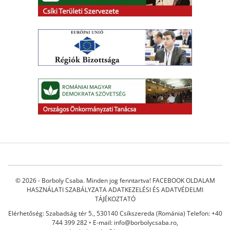
© 2026 - Borboly Csaba. Minden jog fenntartva!
FACEBOOK OLDALAM
HASZNÁLATI SZABÁLYZATA
ADATKEZELÉSI ÉS ADATVÉDELMI
TÁJÉKOZTATÓ
Elérhetőség: Szabadság tér 5., 530140 Csíkszereda (Románia) Telefon: +40
744 399 282 • E-mail:
info@borbolycsaba.ro
,