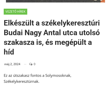
VEZETŐ HÍREK
Elkészült a székelykeresztúri
Budai Nagy Antal utca utolsó
szakasza is, és megépült a
híd
máj 2, 2024
0
Ez az útszakasz fontos a Solymosoknak,
Székelykeresztúrnak.