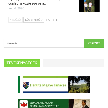
család, a közösség és a…
aug 4, 2026
ELŐZŐ
KÖVETKEZŐ
1 A 1 414
TEVÉKENYSÉGEK