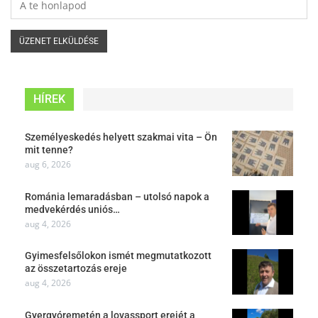
HÍREK
Személyeskedés helyett szakmai vita – Ön
mit tenne?
aug 6, 2026
Románia lemaradásban – utolsó napok a
medvekérdés uniós…
aug 4, 2026
Gyimesfelsőlokon ismét megmutatkozott
az összetartozás ereje
aug 4, 2026
Gyergyóremetén a lovassport erejét a