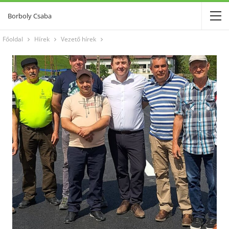
Borboly Csaba
Főoldal
Hírek
Vezető hírek