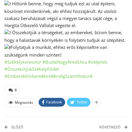
Hittünk benne, hogy meg tudjuk ezt az utat építeni,
köszönet mindenkinek, aki ehhez hozzájárult. Az utolsó
szakasz beruházását végül a megyei tanács saját cége, a
Hargita Útkezelő Vállalat végezte el.
Összekötjük a térségeket, az embereket, bízom benne,
hogy a halastavak környékén is folytatni tudjuk az útépítést.
Folytatjuk a munkát, ehhez erős képviseltre van
szükségünk minden szinten!
#Székelykeresztúr
#BudaiNagyAntalUtca
#útépítés
#ÖsszekötjükSzékelyföldet
#EmberekEmbereAkireMindigSzámíthatunk
0
Megosztás
Facebook
Twitter
ELŐZŐ
KÖVETKEZŐ