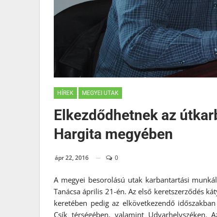
HÍREK
MEGYEI UTAK
Elkezdődhetnek az útkar
Hargita megyében
ápr 22, 2016
0
A megyei besorolású utak karbantartási munkála
Tanácsa április 21-én. Az első keretszerződés kát
keretében pedig az elkövetkezendő időszakban
Csík térségében, valamint Udvarhelyszéken. A