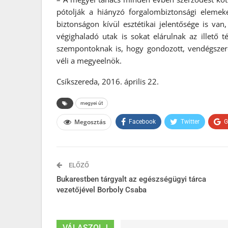
pótolják a hiányzó forgalombiztonsági elemeke
biztonságon kívül esztétikai jelentősége is van
végighaladó utak is sokat elárulnak az illető té
szempontoknak is, hogy gondozott, vendégszer
véli a megyeelnök.
Csíkszereda, 2016. április 22.
megyei út
Megosztás
Facebook
Twitter
G
ELŐZŐ
Bukarestben tárgyalt az egészségügyi tárca
vezetőjével Borboly Csaba
VÁLASZOLJ