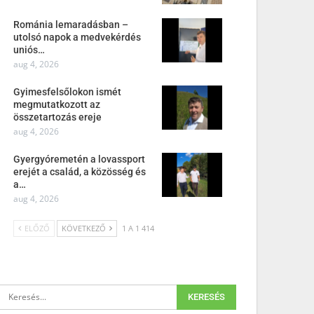
Románia lemaradásban –
utolsó napok a medvekérdés
uniós…
aug 4, 2026
Gyimesfelsőlokon ismét
megmutatkozott az
összetartozás ereje
aug 4, 2026
Gyergyóremetén a lovassport
erejét a család, a közösség és
a…
aug 4, 2026
ELŐZŐ
KÖVETKEZŐ
1 A 1 414