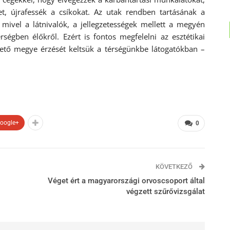
t, újrafessék a csíkokat. Az utak rendben tartásának a
, mivel a látnivalók, a jellegzetességek mellett a megyén
rségben élőkről. Ezért is fontos megfelelni az esztétikai
ető megye érzését keltsük a térségünkbe látogatókban –
oogle+
0
KÖVETKEZŐ
Véget ért a magyarországi orvoscsoport által
végzett szűrővizsgálat