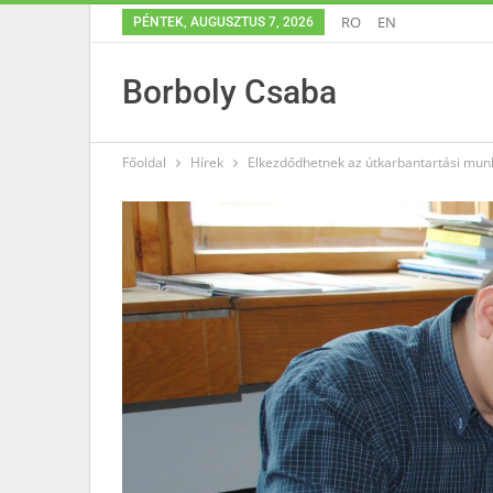
RO
EN
PÉNTEK, AUGUSZTUS 7, 2026
Borboly Csaba
Főoldal
Hírek
Elkezdődhetnek az útkarbantartási mu