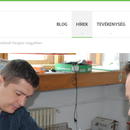
BLOG
HÍREK
TEVÉKENYSÉG
nkálatok Hargita megyében