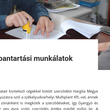
bantartási munkálatok
tait kivitelező cégekkel kötött szerződést Hargita Megye
yúzásra szól a székelyudvarhelyi Multiplant Kft.-vel, ennek
 zónánként is megkötik a szerződéseket, így Gyergyó és
z egy évre szóló szerződés értéke másfél millió lej. A