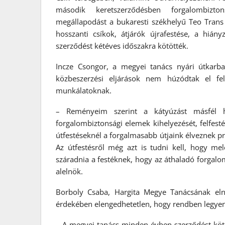
második keretszerződésben forgalombizt
megállapodást a bukaresti székhelyű Teo Trans Co
hosszanti csíkok, átjárók újrafestése, a hiányz
szerződést kétéves időszakra kötötték.
Incze Csongor, a megyei tanács nyári útkarba
közbeszerzési eljárások nem húzódtak el fel
munkálatoknak.
– Reményeim szerint a kátyúzást másfél 
forgalombiztonsági elemek kihelyezését, felfes
útfestéseknél a forgalmasabb útjaink élveznek p
Az útfestésről még azt is tudni kell, hogy m
száradnia a festéknek, hogy az áthaladó forgalom 
alelnök.
Borboly Csaba, Hargita Megye Tanácsának eln
érdekében elengedhetetlen, hogy rendben legyen
– A megyei tanács minden évben szerződést köt 