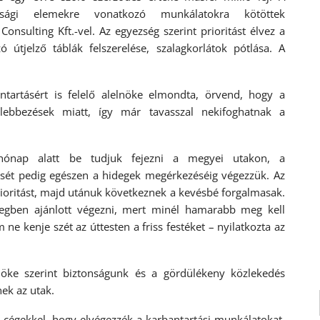
onsági elemekre vonatkozó munkálatokra kötöttek
nsulting Kft.-vel. Az egyezség szerint prioritást élvez a
ó útjelző táblák felszerelése, szalagkorlátok pótlása. A
ntartásért is felelő alelnöke elmondta, örvend, hogy a
lebbezések miatt, így már tavasszal nekifoghatnak a
hónap alatt be tudjuk fejezni a megyei utakon, a
tését pedig egészen a hidegek megérkezéséig végezzük. Az
rioritást, majd utánuk következnek a kevésbé forgalmasak.
elegben ajánlott végezni, mert minél hamarabb meg kell
ne kenje szét az úttesten a friss festéket – nyilatkozta az
öke szerint biztonságunk és a gördülékeny közlekedés
ek az utak.
cégekkel, hogy elvégezzék a karbantartási munkálatokat,