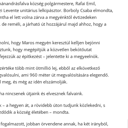
ánandrásfalva község polgármestere, Rafai Emil,
i Levente unitárius lelkipásztor. Borboly Csaba elmondta,
ha el lett volna zárva a megyénktől évtizedeken
, de reméli, a járható út hozzájárul majd ahhoz, hogy a
ámolni, hogy Maros megyén keresztül kelljen bejönni
ztunk, hogy megépítjük a közvetlen bekötőutat
ejezzük az építkezést – jelentette ki a megyeelnök.
értéke több mint ötmillió lej, ebből az elkövetkező
gvalósulni, ami 960 méter út megvalósítására elegendő.
 meg, és még az idén elszámolják.
 ha nincsenek útjaink és elvesznek falvaink.
 – a hegyen át, a rövidebb úton tudjunk közlekedni, s
ezdődik a község életében – mondta.
 fogalmazott, jobban örvendene annak, ha két irányból,