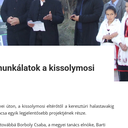
 munkálatok a kissolymosi
i úton, a kissolymosi eltérőtől a keresztúri halastavakig
csa egyik legjelentősebb projektjének része.
t továbbá Borboly Csaba, a megyei tanács elnöke, Barti