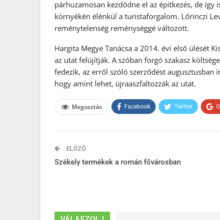
párhuzamosan kezdődne el az építkezés, de így i
környékén élénkül a turistaforgalom. Lőrinczi Le
reménytelenség reménységgé változott.
Hargita Megye Tanácsa a 2014. évi első ülését Kis
az utat felújítják. A szóban forgó szakasz költsé
fedezik, az erről szóló szerződést augusztusban írt
hogy amint lehet, újraaszfaltozzák az utat.
Megosztás
Facebook
Twitter
G
ELŐZŐ
Székely termékek a román fővárosban
VÁLASZOLJ