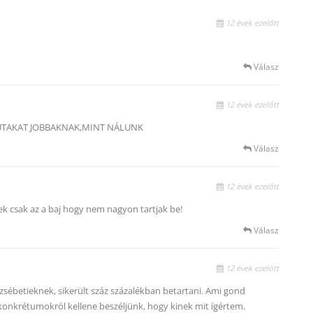
12 évek ezelőtt
Válasz
12 évek ezelőtt
 UTAKAT JOBBAKNAK,MINT NÁLUNK
Válasz
12 évek ezelőtt
k csak az a baj hogy nem nagyon tartjak be!
Válasz
12 évek ezelőtt
sébetieknek, sikerült száz százalékban betartani. Ami gond
 konkrétumokról kellene beszéljünk, hogy kinek mit ígértem.