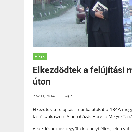
HÍREK
Elkezdődtek a felújítási
úton
nov 11, 2014
5
Elkezdték a felújítási munkálatokat a 134A megye
tartó szakaszon. A beruházás Hargita Megye Taná
A kezdéshez összegyűltek a helybéliek, jelen vol