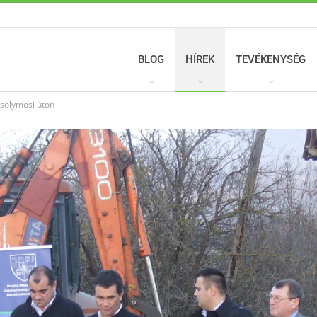
BLOG
HÍREK
TEVÉKENYSÉG
ssolymosi úton