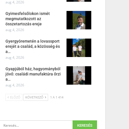
aug 4, 2026
Gyimesfelsőlokon ismét
megmutatkozott az
összetartozás ereje
aug 4, 2026
Gyergyóremetén a lovassport
erejét a család, a közösség és
a…
aug 4, 2026
Gyapjúból ház, hagyományból
jövő: családi manufaktúra őrzi
a…
aug 4, 2026
ELŐZŐ
KÖVETKEZŐ
1 A 1 414