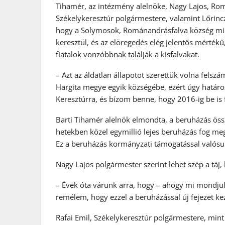
Tihamér, az intézmény alelnöke, Nagy Lajos, Rom
Székelykeresztúr polgármestere, valamint Lőrincz
hogy a Solymosok, Románandrásfalva község mint
keresztül, és az elöregedés elég jelentős mértékű
fiatalok vonzóbbnak találják a kisfalvakat.
– Azt az áldatlan állapotot szerettük volna felsz
Hargita megye egyik községébe, ezért úgy határo
Keresztúrra, és bízom benne, hogy 2016-ig be is f
Barti Tihamér alelnök elmondta, a beruházás össz
hetekben közel egymillió lejes beruházás fog me
Ez a beruházás kormányzati támogatással valósul
Nagy Lajos polgármester szerint lehet szép a táj,
– Évek óta várunk arra, hogy – ahogy mi mondjuk
remélem, hogy ezzel a beruházással új fejezet k
Rafai Emil, Székelykeresztúr polgármestere, mint