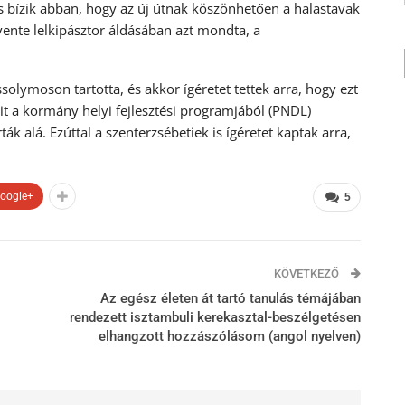
s bízik abban, hogy az új útnak köszönhetően a halastavak
vente lelkipásztor áldásában azt mondta, a
solymoson tartotta, és akkor ígéretet tettek arra, hogy ezt
geit a kormány helyi fejlesztési programjából (PNDL)
ák alá. Ezúttal a szenterzsébetiek is ígéretet kaptak arra,
oogle+
5
KÖVETKEZŐ
Az egész életen át tartó tanulás témájában
rendezett isztambuli kerekasztal-beszélgetésen
elhangzott hozzászólásom (angol nyelven)