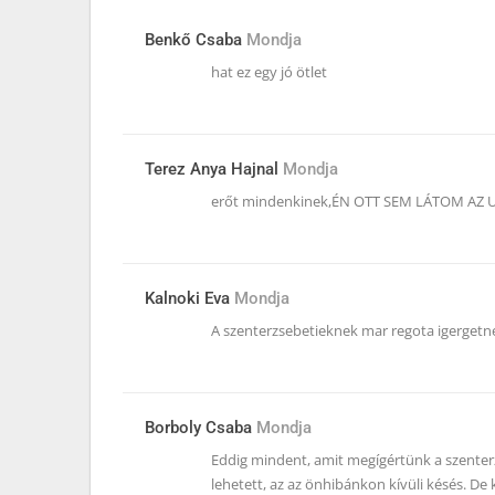
Benkő Csaba
Mondja
hat ez egy jó ötlet
Terez Anya Hajnal
Mondja
erőt mindenkinek,ÉN OTT SEM LÁTOM AZ
Kalnoki Eva
Mondja
A szenterzsebetieknek mar regota igergetne
Borboly Csaba
Mondja
Eddig mindent, amit megígértünk a szenterz
lehetett, az az önhibánkon kívüli késés. De