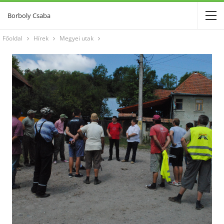
Borboly Csaba
Főoldal
Hírek
Megyei utak