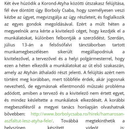
Két éve húzódik a Korond-Atyha közötti útszakasz felújítása,
fél éve döntött úgy Borboly Csaba, hogy személyesen veszi
kézbe az ügyet, megvizsgálja az ügy részleteit, és foglalkozik
az egyes gondok megoldásával. Ezért a múlt héten a
megyeelnök arra kérte a kivitelező céget, hogy kezdjék el a
munkálatokat, különben felbontják a szerződést. Szerdán,
július 13-án a felsősófalvi tánctáborban tartott
munkamegbeszélésen sikerült megállapodniuk a
kivitelezővel, a tervezővel és a helyi polgármesterrel, hogy
ezen a héten elkezdik a munkálatokat az út első szakaszán,
amely az Atyhán áthaladó részt jelenti. A felújítás azért nem
történt meg korábban, mert többféle érdek, akár jogosnak
nevezhető, de egymásnak ellentmondó műszaki probléma
adódott, amiben a tervező és a kivitelező nem értett egyet,
és mindez késleltette a munkálatok elkezdését. A korábbi
megbeszélésről a megyei tanács honlapján olvashatnak
bővebben:
http://www.borbolycsaba.ro/hirek/hamarosan-
aszfaltut-lesz-atyha-fele/
. Továbbá megtekinthetik a
helyszínen készített videót is: