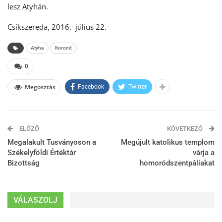
lesz Atyhán.
Csíkszereda, 2016. július 22.
Atyha
Korond
0
Megosztás
Facebook
Twitter
ELŐZŐ
KÖVETKEZŐ
Megalakult Tusványoson a
Megújult katolikus templom
Székelyföldi Értéktár
várja a
Bizottság
homoródszentpáliakat
VÁLASZOLJ