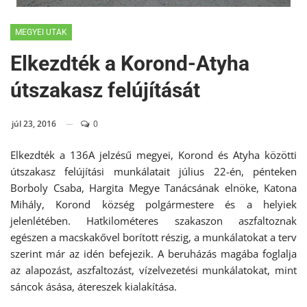
MEGYEI UTAK
Elkezdték a Korond-Atyha
útszakasz felújítását
júl 23, 2016
0
Elkezdték a 136A jelzésű megyei, Korond és Atyha közötti
útszakasz felújítási munkálatait július 22-én, pénteken
Borboly Csaba, Hargita Megye Tanácsának elnöke, Katona
Mihály, Korond község polgármestere és a helyiek
jelenlétében. Hatkilométeres szakaszon aszfaltoznak
egészen a macskakővel borított részig, a munkálatokat a terv
szerint már az idén befejezik. A beruházás magába foglalja
az alapozást, aszfaltozást, vízelvezetési munkálatokat, mint
sáncok ásása, átereszek kialakítása.