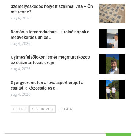
Személyeskedés helyett szakmai vita – Ön
mit tenne?
aug 6, 2026
Románia lemaradásban – utolsó napok a
medvekérdés uniós…
aug 4, 2026
Gyimesfelsőlokon ismét megmutatkozott
az összetartozás ereje
aug 4, 2026
Gyergyóremetén a lovassport erejét a
család, a közösség és a…
aug 4, 2026
ELŐZŐ
KÖVETKEZŐ
1 A 1 414