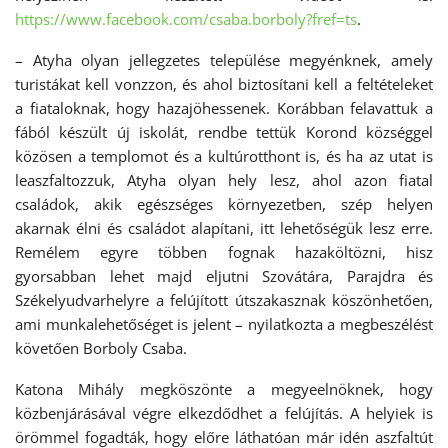
https://www.facebook.com/csaba.borboly?fref=ts
.
– Atyha olyan jellegzetes települése megyénknek, amely
turistákat kell vonzzon, és ahol biztosítani kell a feltételeket
a fiataloknak, hogy hazajöhessenek. Korábban felavattuk a
fából készült új iskolát, rendbe tettük Korond községgel
közösen a templomot és a kultúrotthont is, és ha az utat is
leaszfaltozzuk, Atyha olyan hely lesz, ahol azon fiatal
családok, akik egészséges környezetben, szép helyen
akarnak élni és családot alapítani, itt lehetőségük lesz erre.
Remélem egyre többen fognak hazaköltözni, hisz
gyorsabban lehet majd eljutni Szovátára, Parajdra és
Székelyudvarhelyre a felújított útszakasznak köszönhetően,
ami munkalehetőséget is jelent – nyilatkozta a megbeszélést
követően Borboly Csaba.
Katona Mihály megköszönte a megyeelnöknek, hogy
közbenjárásával végre elkezdődhet a felújítás. A helyiek is
örömmel fogadták, hogy előre láthatóan már idén aszfaltút