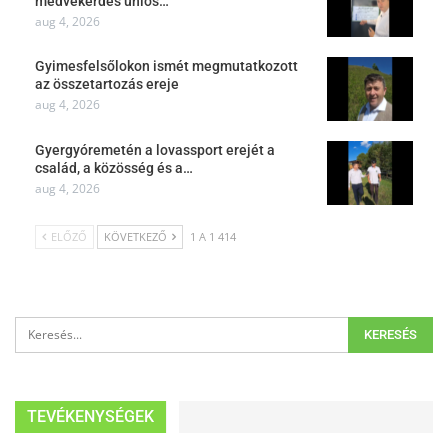
medvekérdés uniós…
aug 4, 2026
Gyimesfelsőlokon ismét megmutatkozott
az összetartozás ereje
aug 4, 2026
Gyergyóremetén a lovassport erejét a
család, a közösség és a…
aug 4, 2026
ELŐZŐ
KÖVETKEZŐ
1 A 1 414
TEVÉKENYSÉGEK