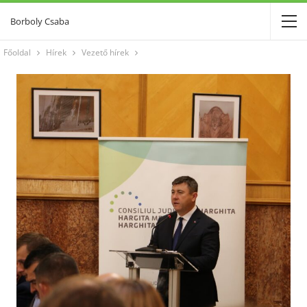
Borboly Csaba
Főoldal
Hírek
Vezető hírek