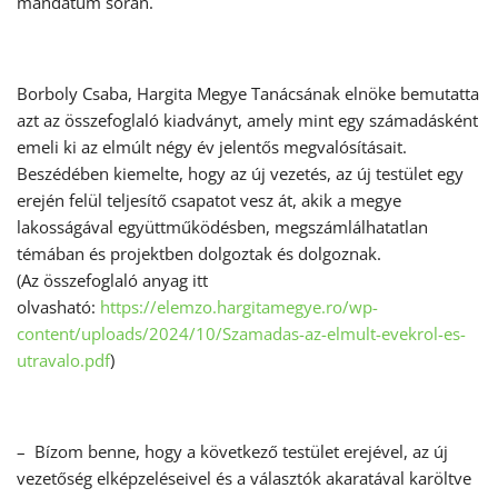
mandátum során.
Borboly Csaba, Hargita Megye Tanácsának elnöke bemutatta
azt az összefoglaló kiadványt, amely mint egy számadásként
emeli ki az elmúlt négy év jelentős megvalósításait.
Beszédében kiemelte, hogy az új vezetés, az új testület egy
erején felül teljesítő csapatot vesz át, akik a megye
lakosságával együttműködésben, megszámlálhatatlan
témában és projektben dolgoztak és dolgoznak.
(Az összefoglaló anyag itt
olvasható:
https://elemzo.hargitamegye.ro/wp-
content/uploads/2024/10/Szamadas-az-elmult-evekrol-es-
utravalo.pdf
)
– Bízom benne, hogy a következő testület erejével, az új
vezetőség elképzeléseivel és a választók akaratával karöltve