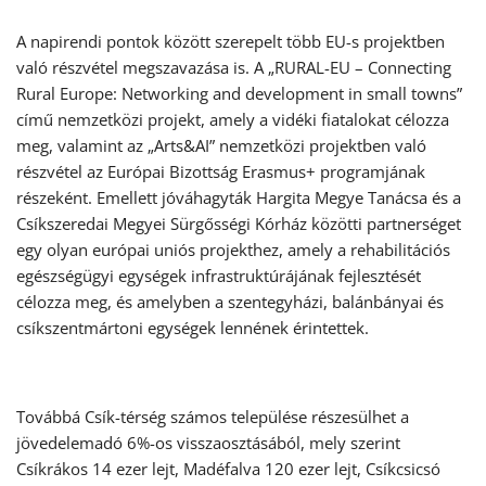
A napirendi pontok között szerepelt több EU-s projektben
való részvétel megszavazása is. A „RURAL-EU – Connecting
Rural Europe: Networking and development in small towns”
című nemzetközi projekt, amely a vidéki fiatalokat célozza
meg, valamint az „Arts&AI” nemzetközi projektben való
részvétel az Európai Bizottság Erasmus+ programjának
részeként. Emellett jóváhagyták Hargita Megye Tanácsa és a
Csíkszeredai Megyei Sürgősségi Kórház közötti partnerséget
egy olyan európai uniós projekthez, amely a rehabilitációs
egészségügyi egységek infrastruktúrájának fejlesztését
célozza meg, és amelyben a szentegyházi, balánbányai és
csíkszentmártoni egységek lennének érintettek.
Továbbá Csík-térség számos települése részesülhet a
jövedelemadó 6%-os visszaosztásából, mely szerint
Csíkrákos 14 ezer lejt, Madéfalva 120 ezer lejt, Csíkcsicsó