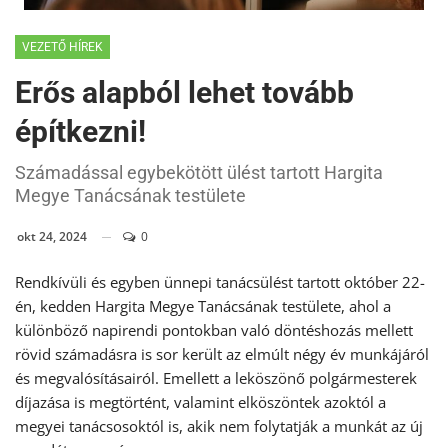
VEZETŐ HÍREK
Erős alapból lehet tovább
építkezni!
Számadással egybekötött ülést tartott Hargita
Megye Tanácsának testülete
okt 24, 2024
0
Rendkívüli és egyben ünnepi tanácsülést tartott október 22-
én, kedden Hargita Megye Tanácsának testülete, ahol a
különböző napirendi pontokban való döntéshozás mellett
rövid számadásra is sor került az elmúlt négy év munkájáról
és megvalósításairól. Emellett a leköszönő polgármesterek
díjazása is megtörtént, valamint elköszöntek azoktól a
megyei tanácsosoktól is, akik nem folytatják a munkát az új