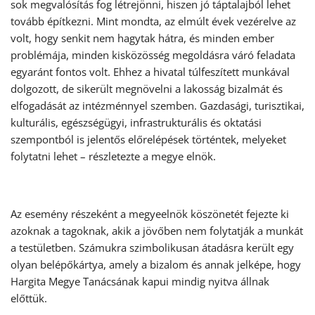
sok megvalósítás fog létrejönni, hiszen jó táptalajból lehet
tovább építkezni. Mint mondta, az elmúlt évek vezérelve az
volt, hogy senkit nem hagytak hátra, és minden ember
problémája, minden kisközösség megoldásra váró feladata
egyaránt fontos volt. Ehhez a hivatal túlfeszített munkával
dolgozott, de sikerült megnövelni a lakosság bizalmát és
elfogadását az intézménnyel szemben. Gazdasági, turisztikai,
kulturális, egészségügyi, infrastrukturális és oktatási
szempontból is jelentős előrelépések történtek, melyeket
folytatni lehet – részletezte a megye elnök.
Az esemény részeként a megyeelnök köszönetét fejezte ki
azoknak a tagoknak, akik a jövőben nem folytatják a munkát
a testületben. Számukra szimbolikusan átadásra került egy
olyan belépőkártya, amely a bizalom és annak jelképe, hogy
Hargita Megye Tanácsának kapui mindig nyitva állnak
előttük.