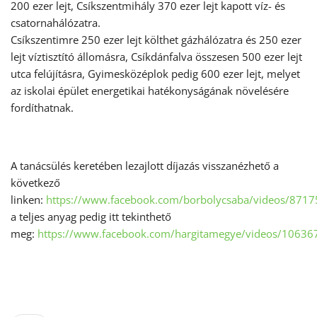
200 ezer lejt, Csíkszentmihály 370 ezer lejt kapott víz- és
csatornahálózatra.
Csíkszentimre 250 ezer lejt költhet gázhálózatra és 250 ezer
lejt víztisztító állomásra, Csíkdánfalva összesen 500 ezer lejt
utca felújításra, Gyimesközéplok pedig 600 ezer lejt, melyet
az iskolai épület energetikai hatékonyságának növelésére
fordíthatnak.
A tanácsülés keretében lezajlott díjazás visszanézhető a
következő
linken:
https://www.facebook.com/borbolycsaba/videos/87
a teljes anyag pedig itt tekinthető
meg:
https://www.facebook.com/hargitamegye/videos/1063