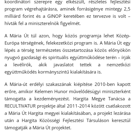
koordinátori szerepre egy elkészült, részletes fejlesztési
program végrehajtárásra, aminek forrásigénye mintegy 2,5
milliárd forint és a GINOP keretében ez tervezve is volt –
hívták fel a miniszterelnök figyelmét.
A Mária Út túl azon, hogy közös programja lehet Közép-
Európa térségének, felekezetközi program is. A Mária Út egy
lépés a térség természetes összetartozása közös előnyökön
nyugvó gazdasági és spirituális együttműködése terén – írják
a levélírók, akik javaslatot tettek a nemzetközi
együttműködés kormányszintű kialakítására is.
A Mária-út erdélyi szakaszának kiépítése 2010-ben kapott
erőre, amikor Kelemen Hunor művelődésügyi miniszterként
támogatta a kezdeményezést. Hargita Megye Tanácsa a
RECULTIVATUR projektje által 2011-2014 között csatlakozott
a Mária Út Hargita megyei kialakításában, a projekt lezárása
után a Hargita Közösségi Fejlesztési Társuláson keresztül
támogatják a Mária Út projektet.