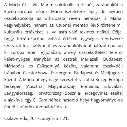
A Mária út – Via Mariæ spirituális turistaút, zarándokút a
közép-európai népek Mária-tiszteletére épít, de egyben
összekapcsolja az úthálózata révén nemcsak a Mária-
kegyhelyeket, hanem az útvonal mentén lévő történelmi,
kulturális értékeket is, vallásra való tekintet nélkül. Célja,
hogy Közép-Európa vallási értékeit egységes rendszerré
szervező turistaútvonal- és zarándokútvonal-hálózat épüljön
ki Európa ezen régiójában, amely összeköttetést teremt
kelet–nyugati irányban az osztrák Mariazell, Budapest,
Máriapócs és Csíksomlyó között, valamint észak–déli
irányban Czestochowa, Esztergom, Budapest, és Medjugorje
között. A Mária út egy nagy keresztet rajzol ki Közép-Európa
térképén (Ausztria, Magyarország, Románia, Szlovákia,
Lengyelország, Horvátország, Bosznia-Hercegovina), ezáltal
kialakítva egy El Caminóhoz hasonló helyi hagyományokra
épülő zarándokútvonal-hálózatot.
Csíkszereda, 2017. augusztus 21.