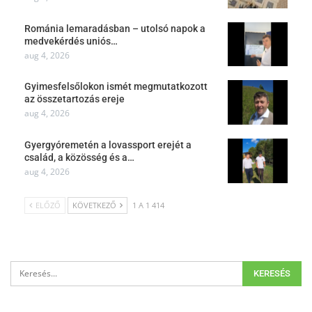
Románia lemaradásban – utolsó napok a
medvekérdés uniós…
aug 4, 2026
Gyimesfelsőlokon ismét megmutatkozott
az összetartozás ereje
aug 4, 2026
Gyergyóremetén a lovassport erejét a
család, a közösség és a…
aug 4, 2026
ELŐZŐ
KÖVETKEZŐ
1 A 1 414