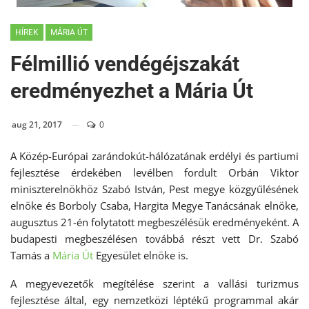
HÍREK
MÁRIA ÚT
Félmillió vendégéjszakát
eredményezhet a Mária Út
aug 21, 2017
0
A Közép-Európai zarándokút-hálózatának erdélyi és partiumi
fejlesztése érdekében levélben fordult Orbán Viktor
miniszterelnökhöz Szabó István, Pest megye közgyűlésének
elnöke és Borboly Csaba, Hargita Megye Tanácsának elnöke,
augusztus 21-én folytatott megbeszélésük eredményeként. A
budapesti megbeszélésen továbbá részt vett Dr. Szabó
Tamás a
Mária Út
Egyesület elnöke is.
A megyevezetők megítélése szerint a vallási turizmus
fejlesztése által, egy nemzetközi léptékű programmal akár