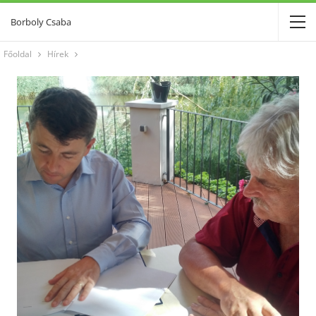
Borboly Csaba
Főoldal
Hírek