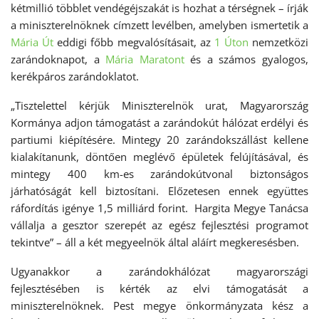
kétmillió többlet vendégéjszakát is hozhat a térségnek – írják
a miniszterelnöknek címzett levélben, amelyben ismertetik a
Mária Út
eddigi főbb megvalósításait, az
1 Úton
nemzetközi
zarándoknapot, a
Mária Maratont
és a számos gyalogos,
kerékpáros zarándoklatot.
„Tisztelettel kérjük Miniszterelnök urat, Magyarország
Kormánya adjon támogatást a zarándokút hálózat erdélyi és
partiumi kiépítésére. Mintegy 20 zarándokszállást kellene
kialakítanunk, döntően meglévő épületek felújításával, és
mintegy 400 km-es zarándokútvonal biztonságos
járhatóságát kell biztosítani. Előzetesen ennek együttes
ráfordítás igénye 1,5 milliárd forint. Hargita Megye Tanácsa
vállalja a gesztor szerepét az egész fejlesztési programot
tekintve” – áll a két megyeelnök által aláírt megkeresésben.
Ugyanakkor a zarándokhálózat magyarországi
fejlesztésében is kérték az elvi támogatását a
miniszterelnöknek. Pest megye önkormányzata kész a