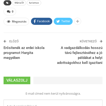
Mária Út
turizmus
0
Megosztás
Facebook
Twitter
ELŐZŐ
KÖVETKEZŐ
Erősítenék az erdei iskola
A vadgazdálkodás hosszú
programot Hargita
távú fejlesztéséhez a jó
megyében
példákat a helyi
adottságokhoz kell igazítani
VÁLASZOLJ
E-mail címed nem kerül nyilvánosságra.