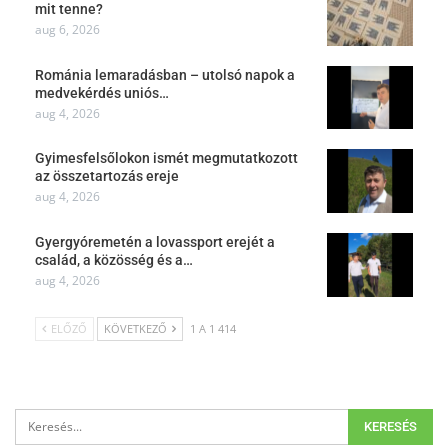
mit tenne?
aug 6, 2026
Románia lemaradásban – utolsó napok a
medvekérdés uniós…
aug 4, 2026
Gyimesfelsőlokon ismét megmutatkozott
az összetartozás ereje
aug 4, 2026
Gyergyóremetén a lovassport erejét a
család, a közösség és a…
aug 4, 2026
ELŐZŐ
KÖVETKEZŐ
1 A 1 414