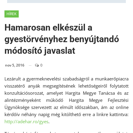
HÍREK
Hamarosan elkészül a
gyestörvényhez benyújtandó
módosító javaslat
nov 5, 2016
0
Lezárult a gyermeknevelési szabadságról a munkaerőpiacra
visszatérő anyák megsegítésének lehetőségeiről folytatott
konzultációsorozat, amelyet Hargita Megye Tanácsa és az
alintézményeként működő Hargita Megye Fejlesztési
Ügynöksége szervezett az elmúlt időszakban, ám az online
kérdőív néhány napig még kitölthető erre a linkre kattintva:
http://adehar.ro/gyes
.