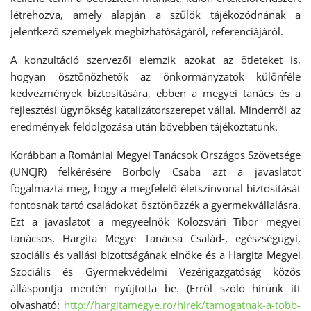
létrehozva, amely alapján a szülők tájékozódnának a
jelentkező személyek megbízhatóságáról, referenciájáról.
A konzultáció szervezői elemzik azokat az ötleteket is,
hogyan ösztönözhetők az önkormányzatok különféle
kedvezmények biztosítására, ebben a megyei tanács és a
fejlesztési ügynökség katalizátorszerepet vállal. Minderről az
eredmények feldolgozása után bővebben tájékoztatunk.
Korábban a Romániai Megyei Tanácsok Országos Szövetsége
(UNCJR) felkérésére Borboly Csaba azt a javaslatot
fogalmazta meg, hogy a megfelelő életszínvonal biztosítását
fontosnak tartó családokat ösztönözzék a gyermekvállalásra.
Ezt a javaslatot a megyeelnök Kolozsvári Tibor megyei
tanácsos, Hargita Megye Tanácsa Család-, egészségügyi,
szociális és vallási bizottságának elnöke és a Hargita Megyei
Szociális és Gyermekvédelmi Vezérigazgatóság közös
álláspontja mentén nyújtotta be. (Erről szóló hírünk itt
olvasható:
http://hargitamegye.ro/hirek/tamogatnak-a-tobb-