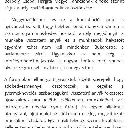
Borboly Csaba, Hargita Megye Tanácsának elnöke szerint
céljuk a helyi családbarát politika ösztönzése.
– Meggyőződésünk, és ez a konzultáció során is
nyilvánvalóvá vált, hogy helyben, önkormányzati szinten is
számos olyan intézkedés hozható, amely megkönnyíti a
munkába visszatérő anyák és a munkaadók helyzetét
egyaránt, tehát nem kell mindenben Bukarestre, a
parlamentre várni. Ugyanakkor ez nem elég, a
törvénymódosító javaslat is nagyon fontos, mert vannak
olyan szegmensei – nyilatkozta a megyeelnök.
A fórumokon elhangzott javaslatok között szerepelt, hogy
adókedvezménnyel ösztönözzék a cégeket a
gyermeknevelési szabadságukról visszatérő anyák fokozatos
újraalkalmazására (előbb csökkentett munkaidővel, azt
fokozatosan növelve nyolc órára), és legyen alkalmuk
bizonyítani, újratanulni az időközben esetleg megváltozott
munkaköri feladatot. Egy másik felvetés szerint hivatalossá
kellene tenni a bébiszitteri munkát, külön értékelőrendszert