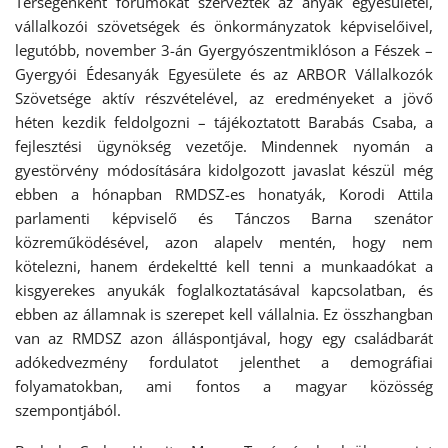
Térségenként fórumokat szerveztek az anyák egyesületei,
vállalkozói szövetségek és önkormányzatok képviselőivel,
legutóbb, november 3-án Gyergyószentmiklóson a Fészek –
Gyergyói Édesanyák Egyesülete és az ARBOR Vállalkozók
Szövetsége aktív részvételével, az eredményeket a jövő
héten kezdik feldolgozni – tájékoztatott Barabás Csaba, a
fejlesztési ügynökség vezetője. Mindennek nyomán a
gyestörvény módosítására kidolgozott javaslat készül még
ebben a hónapban RMDSZ-es honatyák, Korodi Attila
parlamenti képviselő és Tánczos Barna szenátor
közreműködésével, azon alapelv mentén, hogy nem
kötelezni, hanem érdekeltté kell tenni a munkaadókat a
kisgyerekes anyukák foglalkoztatásával kapcsolatban, és
ebben az államnak is szerepet kell vállalnia. Ez összhangban
van az RMDSZ azon álláspontjával, hogy egy családbarát
adókedvezmény fordulatot jelenthet a demográfiai
folyamatokban, ami fontos a magyar közösség
szempontjából.