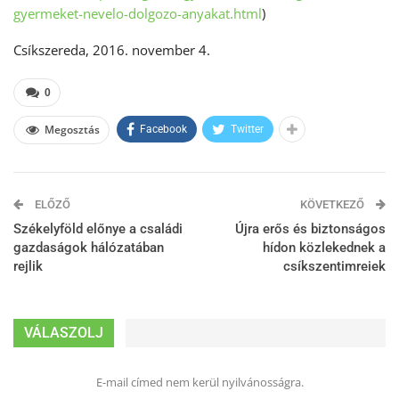
gyermeket-nevelo-dolgozo-anyakat.html
)
Csíkszereda, 2016. november 4.
0
Megosztás
Facebook
Twitter
ELŐZŐ
KÖVETKEZŐ
Székelyföld előnye a családi
Újra erős és biztonságos
gazdaságok hálózatában
hídon közlekednek a
rejlik
csíkszentimreiek
VÁLASZOLJ
E-mail címed nem kerül nyilvánosságra.