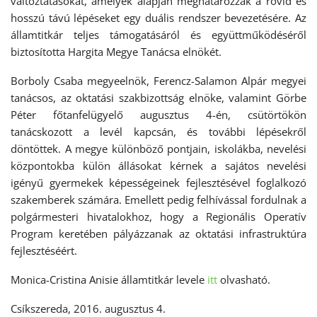
változtatásokat, amelyek alapján meghatározzák a rövid és
hosszú távú lépéseket egy duális rendszer bevezetésére. Az
államtitkár teljes támogatásáról és együttműködéséről
biztosította Hargita Megye Tanácsa elnökét.
Borboly Csaba megyeelnök, Ferencz-Salamon Alpár megyei
tanácsos, az oktatási szakbizottság elnöke, valamint Görbe
Péter főtanfelügyelő augusztus 4-én, csütörtökön
tanácskozott a levél kapcsán, és további lépésekről
döntöttek. A megye különböző pontjain, iskolákba, nevelési
központokba külön állásokat kérnek a sajátos nevelési
igényű gyermekek képességeinek fejlesztésével foglalkozó
szakemberek számára. Emellett pedig felhívással fordulnak a
polgármesteri hivatalokhoz, hogy a Regionális Operatív
Program keretében pályázzanak az oktatási infrastruktúra
fejlesztéséért.
Monica-Cristina Anisie államtitkár levele
itt
olvasható.
Csíkszereda, 2016. augusztus 4.