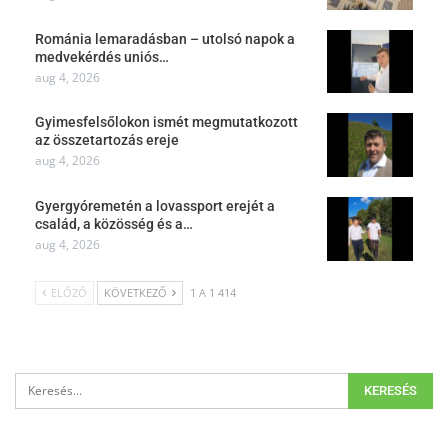
Románia lemaradásban – utolsó napok a
medvekérdés uniós…
aug 4, 2026
Gyimesfelsőlokon ismét megmutatkozott
az összetartozás ereje
aug 4, 2026
Gyergyóremetén a lovassport erejét a
család, a közösség és a…
aug 4, 2026
ELŐZŐ
KÖVETKEZŐ
1 A 1 414