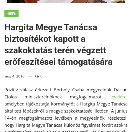
HÍREK
Hargita Megye Tanácsa
biztosítékot kapott a
szakoktatás terén végzett
erőfeszítései támogatására
aug 4, 2016
0
Pozitív válasz érkezett Borboly Csaba megyeelnök Dacian
Cioloș miniszterelnöknek megfogalmazott
levelére
,
amelyben tájékoztatja kormányfőt a Hargita Megye Tanácsa
által tett lépésekről a megye szakoktatását illetően. A június
14-én megfogalmazott levélben a megyeelnök részletezi,
hogy Hargita Megye Tanácsa különös figyelmet fordít azokra