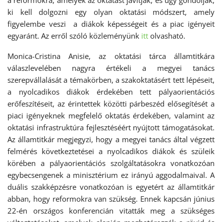
a reformokra, amelyek az oktatást javítják, és úgy gondolják,
ki kell dolgozni egy olyan oktatási módszert, amely
figyelembe veszi a diákok képességeit és a piac igényeit
egyaránt. Az erről szóló közleményünk
itt
olvasható.
Monica-Cristina Anisie, az oktatási tárca államtitkára
válaszlevelében nagyra értékeli a megyei tanács
szerepvállalását a témakörben, a szakoktatásért tett lépéseit,
a nyolcadikos diákok érdekében tett pályaorientációs
erőfeszítéseit, az érintettek közötti párbeszéd elősegítését a
piaci igényeknek megfelelő oktatás érdekében, valamint az
oktatási infrastruktúra fejlesztéséért nyújtott támogatásokat.
Az államtitkár megjegyzi, hogy a megyei tanács által végzett
felmérés következtetései a nyolcadikos diákok és szüleik
körében a pályaorientációs szolgáltatásokra vonatkozóan
egybecsengenek a minisztérium ez irányú aggodalmaival. A
duális szakképzésre vonatkozóan is egyetért az államtitkár
abban, hogy reformokra van szükség. Ennek kapcsán június
22-én országos konferencián vitatták meg a szükséges