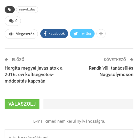
szakoktatás
0
Megosztás
Facebook
Twitter
ELŐZŐ
KÖVETKEZŐ
Hargita megyei javaslatok a
Rendkívüli tanácsülés
2016. évi költségvetés-
Nagysolymoson
módosítás kapcsán
VÁLASZOLJ
E-mail címed nem kerül nyilvánosságra.