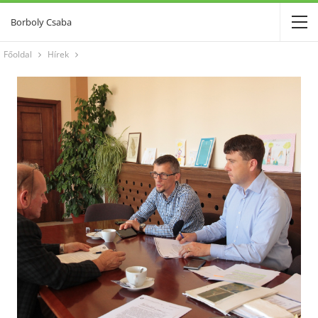
Borboly Csaba
Főoldal
Hírek