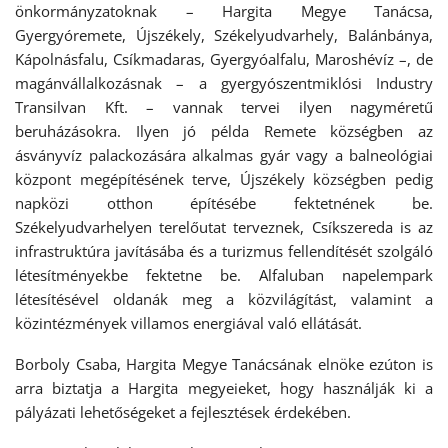
önkormányzatoknak – Hargita Megye Tanácsa,
Gyergyóremete, Újszékely, Székelyudvarhely, Balánbánya,
Kápolnásfalu, Csíkmadaras, Gyergyóalfalu, Maroshévíz –, de
magánvállalkozásnak – a gyergyószentmiklósi Industry
Transilvan Kft. – vannak tervei ilyen nagyméretű
beruházásokra. Ilyen jó példa Remete községben az
ásványvíz palackozására alkalmas gyár vagy a balneológiai
központ megépítésének terve, Újszékely községben pedig
napközi otthon építésébe fektetnének be.
Székelyudvarhelyen terelőutat terveznek, Csíkszereda is az
infrastruktúra javításába és a turizmus fellendítését szolgáló
létesítményekbe fektetne be. Alfaluban napelempark
létesítésével oldanák meg a közvilágítást, valamint a
közintézmények villamos energiával való ellátását.
Borboly Csaba, Hargita Megye Tanácsának elnöke ezúton is
arra biztatja a Hargita megyeieket, hogy használják ki a
pályázati lehetőségeket a fejlesztések érdekében.