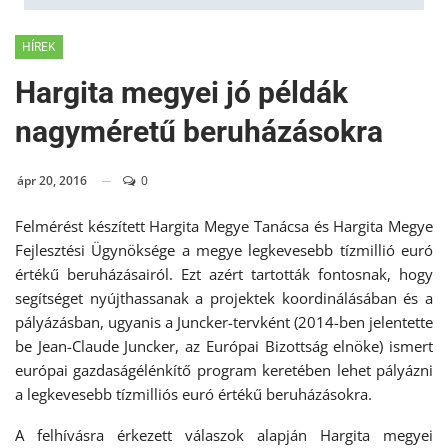
HÍREK
Hargita megyei jó példák
nagyméretű beruházásokra
ápr 20, 2016
0
Felmérést készített Hargita Megye Tanácsa és Hargita Megye
Fejlesztési Ügynöksége a megye legkevesebb tízmillió euró
értékű beruházásairól. Ezt azért tartották fontosnak, hogy
segítséget nyújthassanak a projektek koordinálásában és a
pályázásban, ugyanis a Juncker-tervként (2014-ben jelentette
be Jean-Claude Juncker, az Európai Bizottság elnöke) ismert
európai gazdaságélénkítő program keretében lehet pályázni
a legkevesebb tízmilliós euró értékű beruházásokra.
A felhívásra érkezett válaszok alapján Hargita megyei