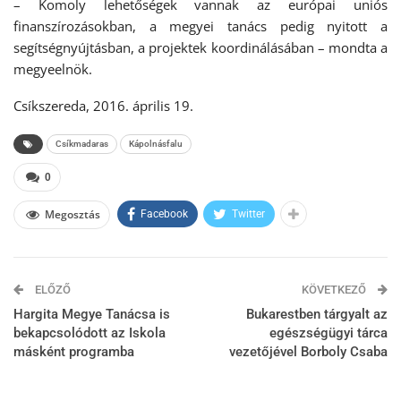
– Komoly lehetőségek vannak az európai uniós
finanszírozásokban, a megyei tanács pedig nyitott a
segítségnyújtásban, a projektek koordinálásában – mondta a
megyeelnök.
Csíkszereda, 2016. április 19.
Csíkmadaras
Kápolnásfalu
0
Megosztás
Facebook
Twitter
ELŐZŐ
KÖVETKEZŐ
Hargita Megye Tanácsa is
Bukarestben tárgyalt az
bekapcsolódott az Iskola
egészségügyi tárca
másként programba
vezetőjével Borboly Csaba