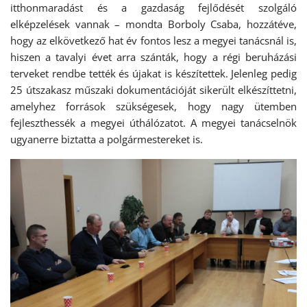
itthonmaradást és a gazdaság fejlődését szolgáló
elképzelések vannak – mondta Borboly Csaba, hozzátéve,
hogy az elkövetkező hat év fontos lesz a megyei tanácsnál is,
hiszen a tavalyi évet arra szánták, hogy a régi beruházási
terveket rendbe tették és újakat is készítettek. Jelenleg pedig
25 útszakasz műszaki dokumentációját sikerült elkészíttetni,
amelyhez források szükségesek, hogy nagy ütemben
fejleszthessék a megyei úthálózatot. A megyei tanácselnök
ugyanerre biztatta a polgármestereket is.