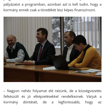
pályázatot a programban, azonban azt is kell tudni, hogy a
kormány ennek csak a töredékét lesz képes finanszírozni.
– Nagyon nehéz folyamat elé nézünk, de a községvezetés
felkészült és jó elképzelésekkel rendelkeznek. Várjuk a
kormány döntését, de a legfontosabb, hogy az