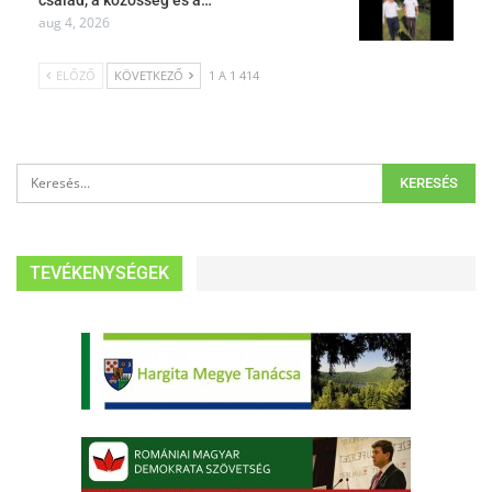
család, a közösség és a…
aug 4, 2026
ELŐZŐ
KÖVETKEZŐ
1 A 1 414
TEVÉKENYSÉGEK