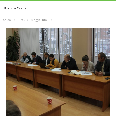
Borboly Csaba
Főoldal
Hírek
Megyei utak