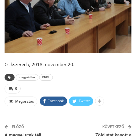
Csíkszereda, 2018. november 20.
megyei útak
PNDL
0
Megosztás
Facebook
Twitter
ELŐZŐ
KÖVETKEZŐ
A megyei utak téli
Zöld utat kapott a