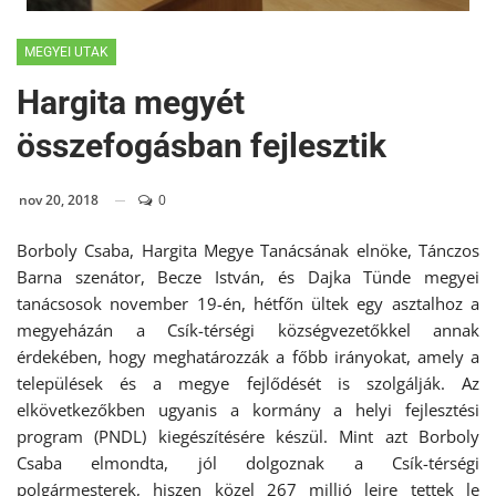
MEGYEI UTAK
Hargita megyét
összefogásban fejlesztik
nov 20, 2018
0
Borboly Csaba, Hargita Megye Tanácsának elnöke, Tánczos
Barna szenátor, Becze István, és Dajka Tünde megyei
tanácsosok november 19-én, hétfőn ültek egy asztalhoz a
megyeházán a Csík-térségi községvezetőkkel annak
érdekében, hogy meghatározzák a főbb irányokat, amely a
települések és a megye fejlődését is szolgálják. Az
elkövetkezőkben ugyanis a kormány a helyi fejlesztési
program (PNDL) kiegészítésére készül. Mint azt Borboly
Csaba elmondta, jól dolgoznak a Csík-térségi
polgármesterek, hiszen közel 267 millió lejre tettek le