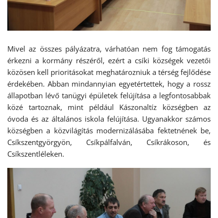
Mivel az összes pályázatra, várhatóan nem fog támogatás
érkezni a kormány részéről, ezért a csíki községek vezetői
közösen kell prioritásokat meghatározniuk a térség fejlődése
érdekében. Abban mindannyian egyetértettek, hogy a rossz
állapotban lévő tanügyi épületek felújítása a legfontosabbak
közé tartoznak, mint például Kászonaltíz községben az
óvoda és az általános iskola felújítása. Ugyanakkor számos
községben a közvilágítás modernizálásába fektetnének be,
Csíkszentgyörgyön, Csíkpálfalván, Csíkrákoson, és
Csíkszentléleken.