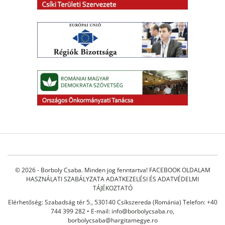
© 2026 - Borboly Csaba. Minden jog fenntartva!
FACEBOOK OLDALAM
HASZNÁLATI SZABÁLYZATA
ADATKEZELÉSI ÉS ADATVÉDELMI
TÁJÉKOZTATÓ
Elérhetőség: Szabadság tér 5., 530140 Csíkszereda (Románia) Telefon: +40
744 399 282 • E-mail:
info@borbolycsaba.ro
,
borbolycsaba@hargitamegye.ro