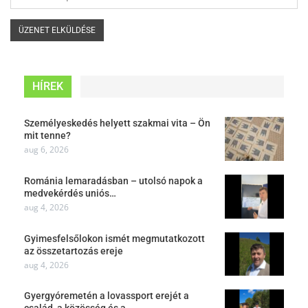
HÍREK
Személyeskedés helyett szakmai vita – Ön
mit tenne?
aug 6, 2026
Románia lemaradásban – utolsó napok a
medvekérdés uniós…
aug 4, 2026
Gyimesfelsőlokon ismét megmutatkozott
az összetartozás ereje
aug 4, 2026
Gyergyóremetén a lovassport erejét a