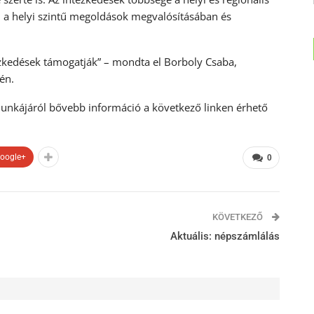
i, a helyi szintű megoldások megvalósításában és
zkedések támogatják” – mondta el Borboly Csaba,
én.
munkájáról bővebb információ a következő linken érhető
oogle+
0
KÖVETKEZŐ
Aktuális: népszámlálás