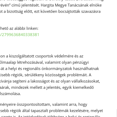
révén” című jelentését. Hargita Megye Tanácsának elnöke
 a bizottság előtt, ezt követően bocsájtották szavazásra
rhető az alábbi linken:
os/2799636840338381
ljon a kiszolgáltatott csoportok védelmére és az
Klímaalap létrehozásával, valamint olyan pénzügyi
át a helyi és regionális önkormányzatok használhatnak
 kisebb régiók, sérülékeny közösségek problémáit. A
vánja segíteni a lakosságot és az olyan vállalkozásokat,
árak, mindezek mellett a jelentés, egyik kiemelkedő
elszámolása.
zményeire összpontosítottam, valamint arra, hogy
sebb régiók által tapasztalt problémák kezelésére, melyet
zerte is. Az intézkedések többsége a helyi és regionális