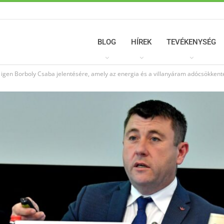
BLOG
HÍREK
TEVÉKENYSÉG
 igen Borboly Csaba jelentésére, amely az energia és a villanyáram adócsökken