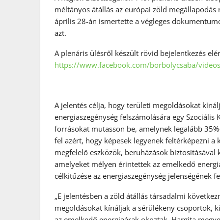
méltányos átállás az európai zöld megállapodás 
április 28-án ismertette a végleges dokumentumot
azt.
A plenáris ülésről készült rövid bejelentkezés elé
https://www.facebook.com/borbolycsaba/vide
A jelentés célja, hogy területi megoldásokat kíná
energiaszegénység felszámolására egy Szociális 
forrásokat mutasson be, amelynek legalább 35%-
fel azért, hogy képesek legyenek feltérképezni a
megfelelő eszközök, beruházások biztosításával kí
amelyeket mélyen érintettek az emelkedő energia
célkitűzése az energiaszegénység jelenségének f
„E jelentésben a zöld átállás társadalmi követke
megoldásokat kínáljak a sérülékeny csoportok, ki
az emelkedő energiaárak okoztak, Hargita megye s