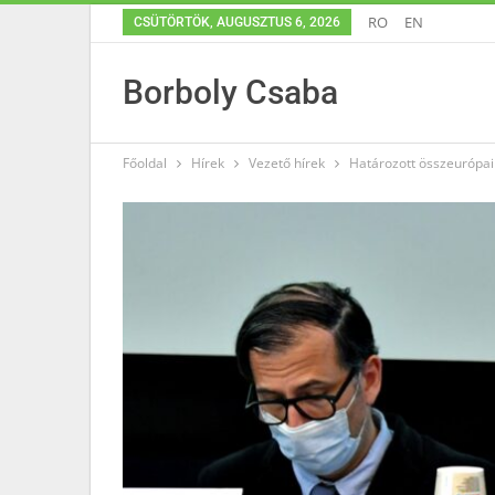
RO
EN
CSÜTÖRTÖK, AUGUSZTUS 6, 2026
Borboly Csaba
Főoldal
Hírek
Vezető hírek
Határozott összeurópai