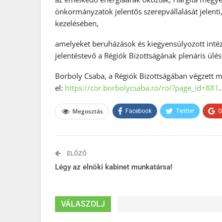
önkormányzatok jelentős szerepvállalását jelent
kezelésében,
amelyeket beruházások és kiegyensúlyozott inté
jelentéstevő a Régiók Bizottságának plenáris ülés
Borboly Csaba, a Régiók Bizottságában végzett 
el:
https://cor.borbolycsaba.ro/ro/?page_id=881
.
Megosztás
Facebook
Twitter
G
ELŐZŐ
Légy az elnöki kabinet munkatársa!
VÁLASZOLJ