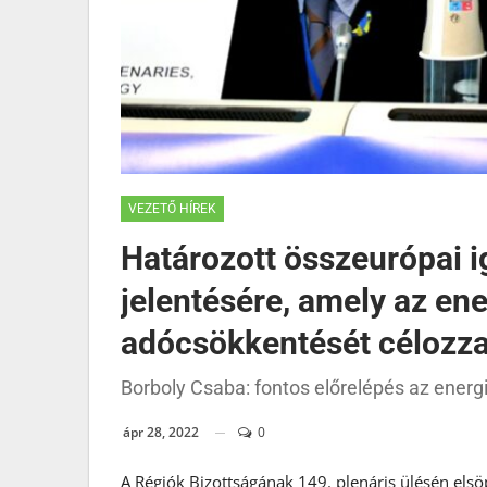
VEZETŐ HÍREK
Határozott összeurópai 
jelentésére, amely az ene
adócsökkentését célozz
Borboly Csaba: fontos előrelépés az energ
ápr 28, 2022
0
A Régiók Bizottságának 149. plenáris ülésén elsö