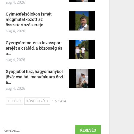
aug 4, 2026
Gyimesfelsőlokon ismét
megmutatkozott az
összetartozás ereje
aug 4, 2026
Gyergyóremetén a lovassport
erejét a család, a közösség és
a…
aug 4, 2026
Gyapjúból ház, hagyományból
jövő: családi manufaktúra őrzi
a…
aug 4, 2026
ELŐZŐ
KÖVETKEZŐ
1 A 1 414