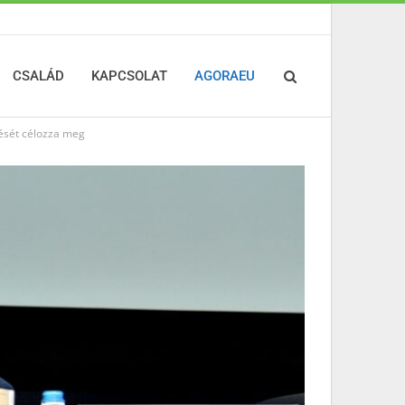
CSALÁD
KAPCSOLAT
AGORAEU
tését célozza meg