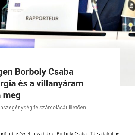
igen Borboly Csaba
rgia és a villanyáram
a meg
iaszegénység felszámolását illetően
prő többséggel, fogadták el Borboly Csaba ,,Társadalmilag