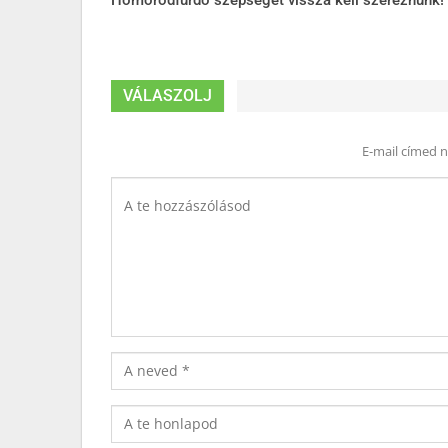
Homoródfürdő szépségét vissza kell szereznünk!
VÁLASZOLJ
E-mail címed 