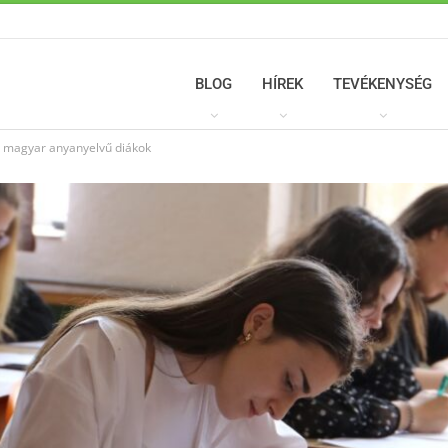
BLOG
HÍREK
TEVÉKENYSÉG
a magyar anyanyelvű diákok