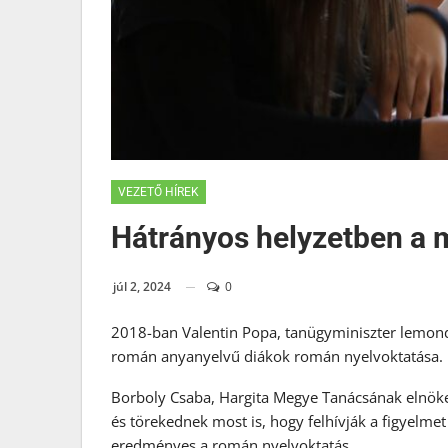
VEZETŐ HÍREK
Hátrányos helyzetben a 
júl 2, 2024
0
2018-ban Valentin Popa, tanügyminiszter lemond
román anyanyelvű diákok román nyelvoktatása.
Borboly Csaba, Hargita Megye Tanácsának elnöke
és törekednek most is, hogy felhívják a figyelm
eredményes a román nyelvoktatás.