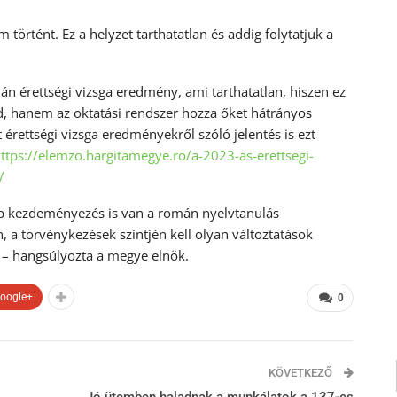
történt. Ez a helyzet tarthatatlan és addig folytatjuk a
n érettségi vizsga eredmény, ami tarthatatlan, hiszen ez
d, hanem az oktatási rendszer hozza őket hátrányos
 érettségi vizsga eredményekről szóló jelentés is ezt
ttps://elemzo.hargitamegye.ro/a-2023-as-erettsegi-
/
b kezdeményezés is van a román nyelvtanulás
, a törvénykezések szintjén kell olyan változtatások
s! – hangsúlyozta a megye elnök.
oogle+
0
KÖVETKEZŐ