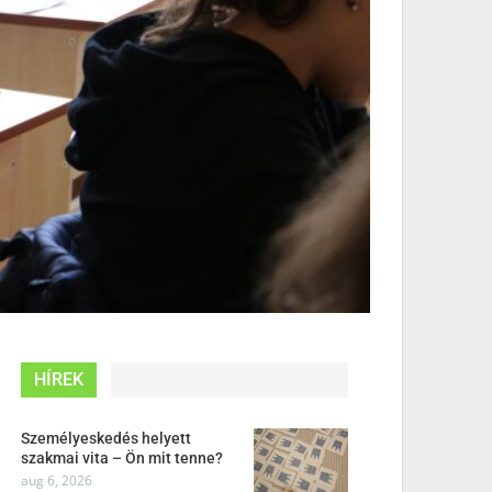
HÍREK
Személyeskedés helyett
szakmai vita – Ön mit tenne?
aug 6, 2026