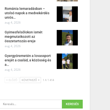
Románia lemaradásban –
utolsó napok a medvekérdés
uniós…
aug 4, 2026
Gyimesfelsőlokon ismét
megmutatkozott az
összetartozás ereje
aug 4, 2026
Gyergyóremetén a lovassport
erejét a család, a közösség és
a…
aug 4, 2026
ELŐZŐ
KÖVETKEZŐ
1 A 1 414