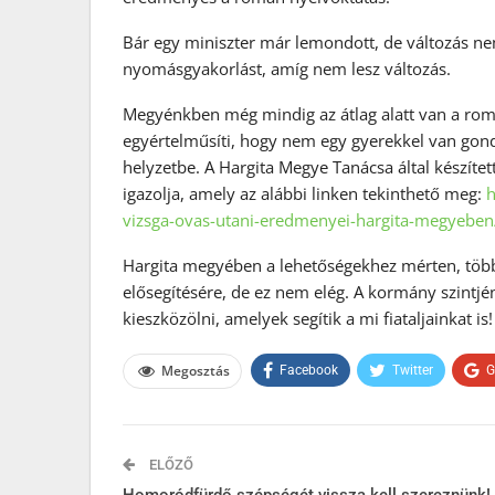
Bár egy miniszter már lemondott, de változás nem 
nyomásgyakorlást, amíg nem lesz változás.
Megyénkben még mindig az átlag alatt van a romá
egyértelműsíti, hogy nem egy gyerekkel van gon
helyzetbe. A Hargita Megye Tanácsa által készített
igazolja, amely az alábbi linken tekinthető meg:
h
vizsga-ovas-utani-eredmenyei-hargita-megyeben
Hargita megyében a lehetőségekhez mérten, töb
elősegítésére, de ez nem elég. A kormány szintjén
kieszközölni, amelyek segítik a mi fiataljainkat i
Megosztás
Facebook
Twitter
G
ELŐZŐ