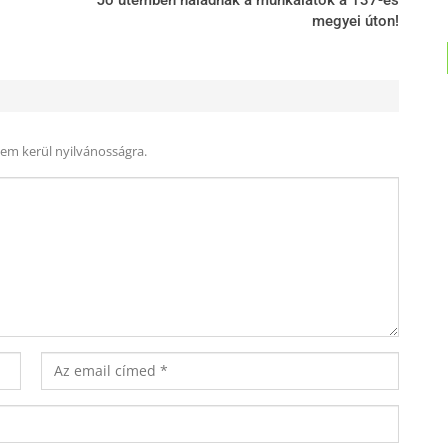
Jó ütemben haladnak a munkálatok a 137-es
megyei úton!
nem kerül nyilvánosságra.