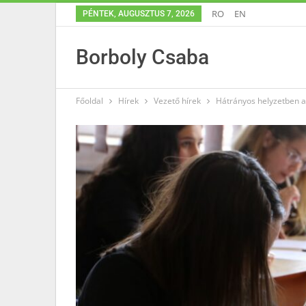
RO
EN
PÉNTEK, AUGUSZTUS 7, 2026
Borboly Csaba
Főoldal
Hírek
Vezető hírek
Hátrányos helyzetben 