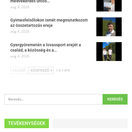
medvekérdés uniós…
aug 4, 2026
Gyimesfelsőlokon ismét megmutatkozott
az összetartozás ereje
aug 4, 2026
Gyergyóremetén a lovassport erejét a
család, a közösség és a…
aug 4, 2026
ELŐZŐ
KÖVETKEZŐ
1 A 1 414
TEVÉKENYSÉGEK