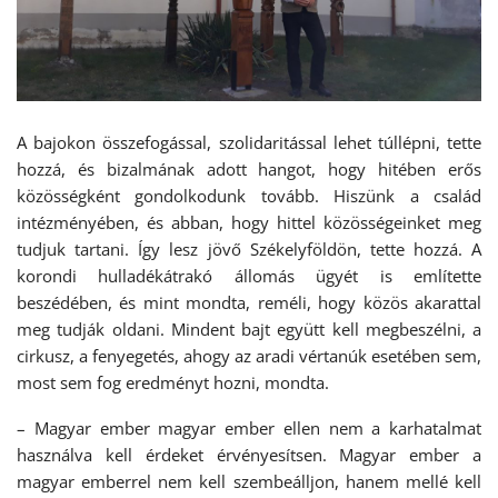
A bajokon összefogással, szolidaritással lehet túllépni, tette
hozzá, és bizalmának adott hangot, hogy hitében erős
közösségként gondolkodunk tovább. Hiszünk a család
intézményében, és abban, hogy hittel közösségeinket meg
tudjuk tartani. Így lesz jövő Székelyföldön, tette hozzá. A
korondi hulladékátrakó állomás ügyét is említette
beszédében, és mint mondta, reméli, hogy közös akarattal
meg tudják oldani. Mindent bajt együtt kell megbeszélni, a
cirkusz, a fenyegetés, ahogy az aradi vértanúk esetében sem,
most sem fog eredményt hozni, mondta.
– Magyar ember magyar ember ellen nem a karhatalmat
használva kell érdeket érvényesítsen. Magyar ember a
magyar emberrel nem kell szembeálljon, hanem mellé kell