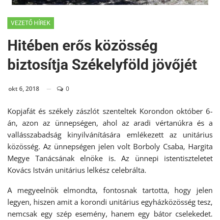
VEZETŐ HÍREK
Hitében erős közösség
biztosítja Székelyföld jövőjét
okt 6, 2018
0
Kopjafát és székely zászlót szenteltek Korondon október 6-
án, azon az ünnepségen, ahol az aradi vértanúkra és a
vallásszabadság kinyilvánítására emlékezett az unitárius
közösség. Az ünnepségen jelen volt Borboly Csaba, Hargita
Megye Tanácsának elnöke is. Az ünnepi istentiszteletet
Kovács István unitárius lelkész celebrálta.
A megyeelnök elmondta, fontosnak tartotta, hogy jelen
legyen, hiszen amit a korondi unitárius egyházközösség tesz,
nemcsak egy szép esemény, hanem egy bátor cselekedet.