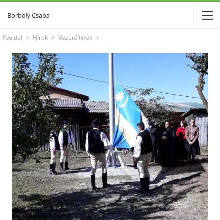
Borboly Csaba
Főoldal
Hírek
Vezető hírek