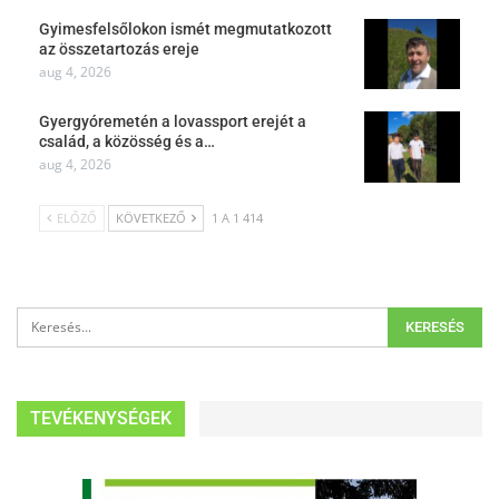
Gyimesfelsőlokon ismét megmutatkozott
az összetartozás ereje
aug 4, 2026
Gyergyóremetén a lovassport erejét a
család, a közösség és a…
aug 4, 2026
ELŐZŐ
KÖVETKEZŐ
1 A 1 414
TEVÉKENYSÉGEK