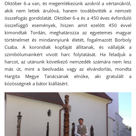
Október 6-a van, és megemlékezünk azokról a vértanúkról,
akik nem lettek árulóvá, hanem továbbvitték a nemzeti
összefogás gondolatát. Október 6-a és a 450 éves évforduló
összefüggő események, hiszen amit ezelőtt 450 évvel
kimondtak Tordán, meghatározza az egyetemes magyar
történelmet és mindannyiunk életét, fogalmazott Borboly
Csaba. A korondiak kopfaját állítanak, és vállalják a
szimbólumainkért vívott harc folytatását. Ha feladjuk a
harcot, az utánunk következő nemzedék számára nem lesz
más út, mint a beolvadás vagy az elvándorlás, mondta
Hargita Megye Tanácsának elnöke, aki gratulált a
közösségnek a bátor kiállásért.