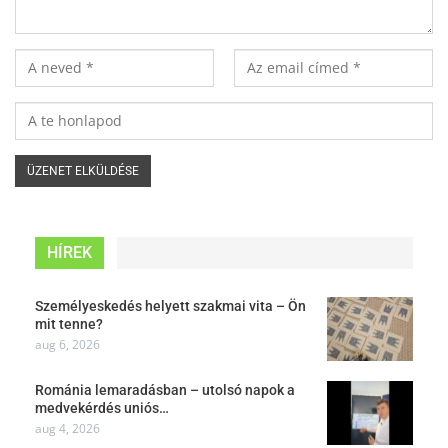
HÍREK
Személyeskedés helyett szakmai vita – Ön
mit tenne?
aug 6, 2026
Románia lemaradásban – utolsó napok a
medvekérdés uniós…
aug 4, 2026