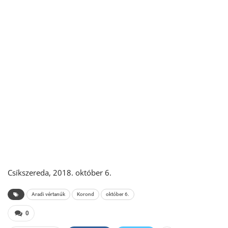
Csíkszereda, 2018. október 6.
Aradi vértanúk
Korond
október 6.
0