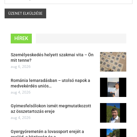
HÍREK
Személyeskedés helyett szakmai vita – Ön
mit tenne?
aug 6, 2026
Románia lemaradásban – utolsó napok a
medvekérdés uniós…
aug 4, 2026
Gyimesfelsőlokon ismét megmutatkozott
az összetartozás ereje
aug 4, 2026
Gyergyóremetén a lovassport erejét a
család, a közösség és a…