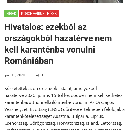
HÍREK
KORONAVÍRUS - HÍREK
Hivatalos: ezekből az
országokból hazatérve nem
kell karanténba vonulni
Romániában
jún 15, 2020
0
Közzétették azon országok listáját, amelyekből
hazatérve 2020. június 15-től
kezdődően nem kell kéthetes
karanténba/otthoni elkülönítésbe vonulni. Az Országos
Vészhelyzeti Bzottság (CNSU) döntése értelmében feloldják a
karanténkötelezettséget Ausztria, Bulgária, Ciprus,
Csehország, Görögország, Horvátország, Izland, Lettország,