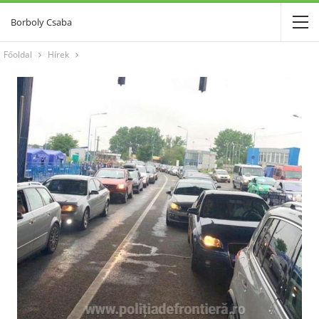
Borboly Csaba
Főoldal
Hírek