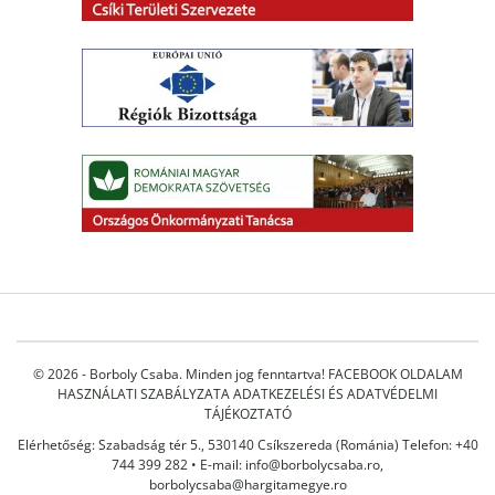
© 2026 - Borboly Csaba. Minden jog fenntartva!
FACEBOOK OLDALAM
HASZNÁLATI SZABÁLYZATA
ADATKEZELÉSI ÉS ADATVÉDELMI
TÁJÉKOZTATÓ
Elérhetőség: Szabadság tér 5., 530140 Csíkszereda (Románia) Telefon: +40
744 399 282 • E-mail:
info@borbolycsaba.ro
,
borbolycsaba@hargitamegye.ro