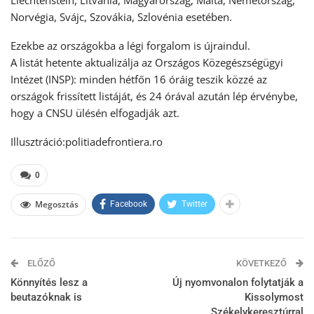
Liechtenstein, Litvánia, Magyarország, Málta, Németország,
Norvégia, Svájc, Szovákia, Szlovénia esetében.
Ezekbe az országokba a légi forgalom is újraindul.
A listát hetente aktualizálja az Országos Közegészségügyi
Intézet (INSP): minden hétfőn 16 óráig teszik közzé az
országok frissített listáját, és 24 órával azután lép érvénybe,
hogy a CNSU ülésén elfogadják azt.
Illusztráció:politiadefrontiera.ro
0
Megosztás
Facebook
Twitter
ELŐZŐ
KÖVETKEZŐ
Könnyítés lesz a
Új nyomvonalon folytatják a
beutazóknak is
Kissolymost
Székelykeresztúrral