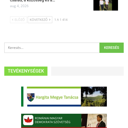
aug 4, 2026
ELŐZŐ
KÖVETKEZŐ
1 A 1 414
TEVÉKENYSÉGEK