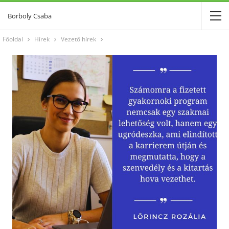
Borboly Csaba
Főoldal
Hírek
Vezető hírek