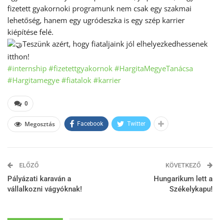
fizetett gyakornoki programunk nem csak egy szakmai
lehetőség, hanem egy ugródeszka is egy szép karrier
kiépítése felé.
Teszünk azért, hogy fiataljaink jól elhelyezkedhessenek
itthon!
#internship
#fizetettgyakornok
#HargitaMegyeTanácsa
#Hargitamegye
#fiatalok
#karrier
0
Megosztás
Facebook
Twitter
ELŐZŐ
KÖVETKEZŐ
Pályázati karaván a
Hungarikum lett a
vállalkozni vágyóknak!
Székelykapu!