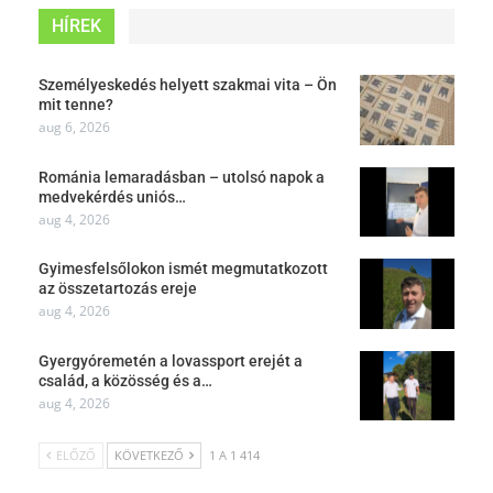
HÍREK
Személyeskedés helyett szakmai vita – Ön
mit tenne?
aug 6, 2026
Románia lemaradásban – utolsó napok a
medvekérdés uniós…
aug 4, 2026
Gyimesfelsőlokon ismét megmutatkozott
az összetartozás ereje
aug 4, 2026
Gyergyóremetén a lovassport erejét a
család, a közösség és a…
aug 4, 2026
ELŐZŐ
KÖVETKEZŐ
1 A 1 414