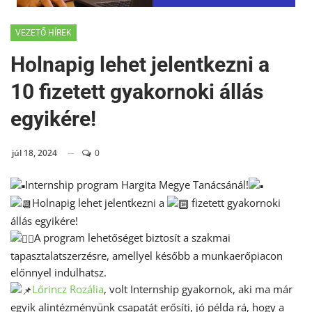
VEZETŐ HÍREK
Holnapig lehet jelentkezni a
10 fizetett gyakornoki állás
egyikére!
júl 18, 2024
0
Internship program Hargita Megye Tanácsánál!
Holnapig lehet jelentkezni a
fizetett gyakornoki
állás egyikére!
A program lehetőséget biztosít a szakmai
tapasztalatszerzésre, amellyel később a munkaerőpiacon
előnnyel indulhatsz.
Lőrincz Rozália
, volt Internship gyakornok, aki ma már
egyik alintézményünk csapatát erősíti, jó példa rá, hogy a