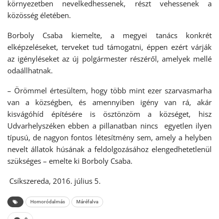
környezetben nevelkedhessenek, részt vehessenek a
közösség életében.
Borboly Csaba kiemelte, a megyei tanács konkrét
elképzeléseket, terveket tud támogatni, éppen ezért várják
az igényléseket az új polgármester részéről, amelyek mellé
odaállhatnak.
– Örömmel értesültem, hogy több mint ezer szarvasmarha
van a községben, és amennyiben igény van rá, akár
kisvágóhíd építésére is ösztönzöm a községet, hisz
Udvarhelyszéken ebben a pillanatban nincs egyetlen ilyen
típusú, de nagyon fontos létesítmény sem, amely a helyben
nevelt állatok húsának a feldolgozásához elengedhetetlenül
szükséges – emelte ki Borboly Csaba.
Csíkszereda, 2016. július 5.
Homoródalmás
Máréfalva