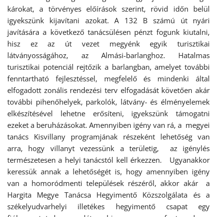
károkat, a törvényes előírások szerint, rövid időn belül
igyekszünk kijavítani azokat. A 132 B számú út nyári
javítására a következő tanácsülésen pénzt fogunk kiutalni,
hisz ez az út vezet megyénk egyik turisztikai
látványosságához, az Almási-barlanghoz. Hatalmas
turisztikai potenciál rejtőzik a barlangban, amelyet további
fenntartható fejlesztéssel, megfelelő és mindenki által
elfogadott zonális rendezési terv elfogadását követően akár
további pihenőhelyek, parkolók, látvány- és élményelemek
elkészítésével lehetne erősíteni, igyekszünk támogatni
ezeket a beruházásokat. Amennyiben igény van rá, a megyei
tanács Kisvillany programjának részeként lehetőség van
arra, hogy villanyt vezessünk a területig, az igénylés
természetesen a helyi tanácstól kell érkezzen. Ugyanakkor
keressük annak a lehetőségét is, hogy amennyiben igény
van a homoródmenti települések részéről, akkor akár a
Hargita Megye Tanácsa Hegyimentő Közszolgálata és a
székelyudvarhelyi illetékes hegyimentő csapat egy