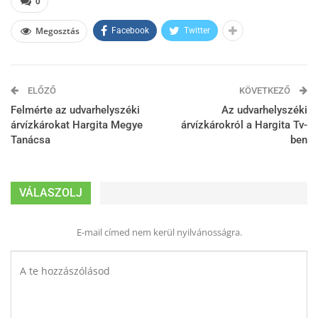
0
Megosztás
Facebook
Twitter
ELŐZŐ
KÖVETKEZŐ
Felmérte az udvarhelyszéki
Az udvarhelyszéki
árvízkárokat Hargita Megye
árvízkárokról a Hargita Tv-
Tanácsa
ben
VÁLASZOLJ
E-mail címed nem kerül nyilvánosságra.