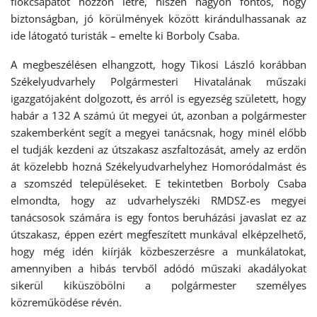
fiókcsapatot hozzon létre, hiszen nagyon fontos, hogy
biztonságban, jó körülmények között kirándulhassanak az
ide látogató turisták – emelte ki Borboly Csaba.
A megbeszélésen elhangzott, hogy Tikosi László korábban
Székelyudvarhely Polgármesteri Hivatalának műszaki
igazgatójaként dolgozott, és arról is egyezség született, hogy
habár a 132 A számú út megyei út, azonban a polgármester
szakemberként segít a megyei tanácsnak, hogy minél előbb
el tudják kezdeni az útszakasz aszfaltozását, amely az erdőn
át közelebb hozná Székelyudvarhelyhez Homoródalmást és
a szomszéd településeket. E tekintetben Borboly Csaba
elmondta, hogy az udvarhelyszéki RMDSZ-es megyei
tanácsosok számára is egy fontos beruházási javaslat ez az
útszakasz, éppen ezért megfeszített munkával elképzelhető,
hogy még idén kiírják közbeszerzésre a munkálatokat,
amennyiben a hibás tervből adódó műszaki akadályokat
sikerül kiküszöbölni a polgármester személyes
közreműködése révén.