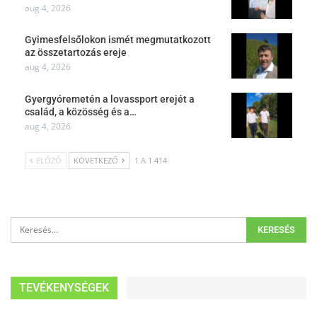
aug 4, 2026
Gyimesfelsőlokon ismét megmutatkozott
az összetartozás ereje
aug 4, 2026
Gyergyóremetén a lovassport erejét a
család, a közösség és a…
aug 4, 2026
ELŐZŐ
KÖVETKEZŐ
1 A 1 414
TEVÉKENYSÉGEK