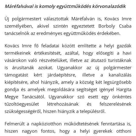
Máréfalvával is komoly együttműködés körvonalazódik
Új polgármestert választottak Máréfalván is, Kovács Imre
személyében, akivel szintén egyeztetett Borboly Csaba
tanácselnök az eredményes együttműködés érdekében.
Kovács Imre fő feladatai között említette a helyi gazdák
termékeinek értékesítését, azáltal, hogy elősegíti a havi
vásárokon való részvételüket, illetve az átutazó turistáknak
is árusítanák azokat. Ugyanakkor az új polgármester
támogatást kért járdaépítésre, illetve a kanalizálás
kiépítésére, ahol hiányzik, amely a község két legsürgősebb
gondja és amelyek megoldására segítséget igényel Hargita
Megye Tanácsától. Ugyanakkor szó esett egy önkéntes
tűzoltóegyesület létrehozásának és felszerelésének
szükségességéről, hiszen hiányzik a településről.
Felmerült a napköziotthon működtetésének fenntartása is,
hiszen nagyon fontos, hogy a helyi gyerekek otthoni