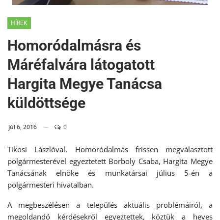
HÍREK
Homoródalmásra és
Máréfalvára látogatott
Hargita Megye Tanácsa
küldöttsége
júl 6, 2016
0
Tikosi Lászlóval, Homoródalmás frissen megválasztott
polgármesterével egyeztetett Borboly Csaba, Hargita Megye
Tanácsának elnöke és munkatársai július 5-én a
polgármesteri hivatalban.
A megbeszélésen a település aktuális problémáiról, a
megoldandó kérdésekről egyeztettek, köztük a heves