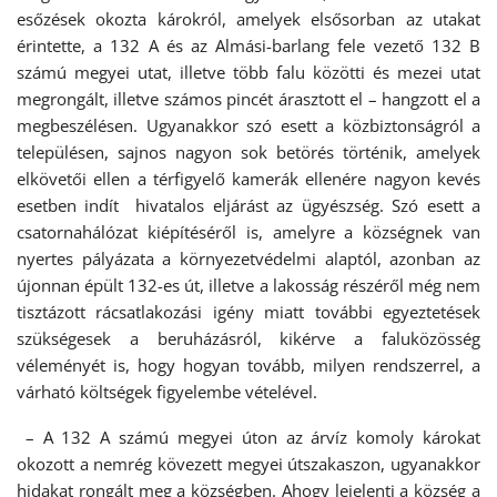
esőzések okozta károkról, amelyek elsősorban az utakat
érintette, a 132 A és az Almási-barlang fele vezető 132 B
számú megyei utat, illetve több falu közötti és mezei utat
megrongált, illetve számos pincét árasztott el – hangzott el a
megbeszélésen. Ugyanakkor szó esett a közbiztonságról a
településen, sajnos nagyon sok betörés történik, amelyek
elkövetői ellen a térfigyelő kamerák ellenére nagyon kevés
esetben indít hivatalos eljárást az ügyészség. Szó esett a
csatornahálózat kiépítéséről is, amelyre a községnek van
nyertes pályázata a környezetvédelmi alaptól, azonban az
újonnan épült 132-es út, illetve a lakosság részéről még nem
tisztázott rácsatlakozási igény miatt további egyeztetések
szükségesek a beruházásról, kikérve a faluközösség
véleményét is, hogy hogyan tovább, milyen rendszerrel, a
várható költségek figyelembe vételével.
– A 132 A számú megyei úton az árvíz komoly károkat
okozott a nemrég kövezett megyei útszakaszon, ugyanakkor
hidakat rongált meg a községben. Ahogy lejelenti a község a