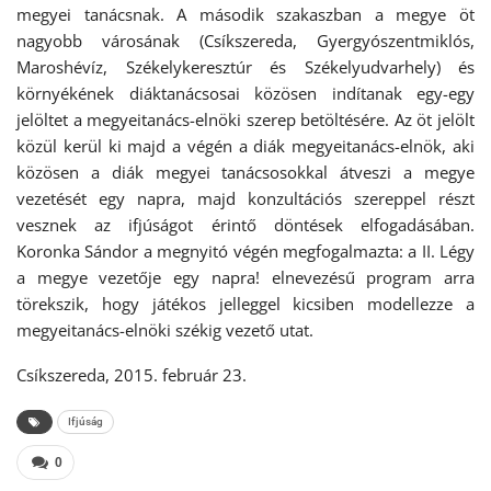
megyei tanácsnak. A második szakaszban a megye öt
nagyobb városának (Csíkszereda, Gyergyószentmiklós,
Maroshévíz, Székelykeresztúr és Székelyudvarhely) és
környékének diáktanácsosai közösen indítanak egy-egy
jelöltet a megyeitanács-elnöki szerep betöltésére. Az öt jelölt
közül kerül ki majd a végén a diák megyeitanács-elnök, aki
közösen a diák megyei tanácsosokkal átveszi a megye
vezetését egy napra, majd konzultációs szereppel részt
vesznek az ifjúságot érintő döntések elfogadásában.
Koronka Sándor a megnyitó végén megfogalmazta: a II. Légy
a megye vezetője egy napra! elnevezésű program arra
törekszik, hogy játékos jelleggel kicsiben modellezze a
megyeitanács-elnöki székig vezető utat.
Csíkszereda, 2015. február 23.
Ifjúság
0