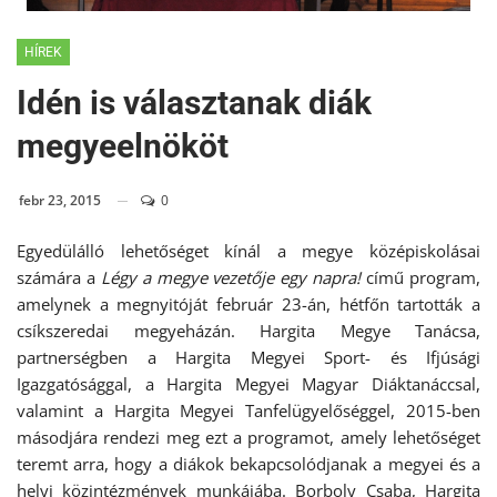
HÍREK
Idén is választanak diák
megyeelnököt
febr 23, 2015
0
Egyedülálló lehetőséget kínál a megye középiskolásai
számára a
Légy a megye vezetője egy napra!
című program,
amelynek a megnyitóját február 23-án, hétfőn tartották a
csíkszeredai megyeházán. Hargita Megye Tanácsa,
partnerségben a Hargita Megyei Sport- és Ifjúsági
Igazgatósággal, a Hargita Megyei Magyar Diáktanáccsal,
valamint a Hargita Megyei Tanfelügyelőséggel, 2015-ben
másodjára rendezi meg ezt a programot, amely lehetőséget
teremt arra, hogy a diákok bekapcsolódjanak a megyei és a
helyi közintézmények munkájába. Borboly Csaba, Hargita