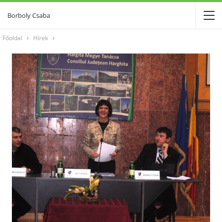
Borboly Csaba
Főoldal
Hírek