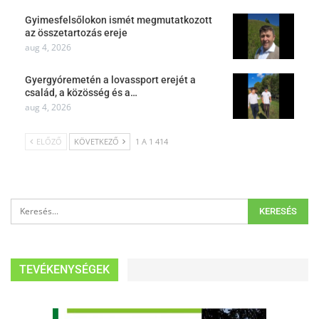
Gyimesfelsőlokon ismét megmutatkozott
az összetartozás ereje
aug 4, 2026
Gyergyóremetén a lovassport erejét a
család, a közösség és a…
aug 4, 2026
ELŐZŐ
KÖVETKEZŐ
1 A 1 414
TEVÉKENYSÉGEK