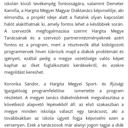
iskolán kívüli tevékenyég fontosságára, valamint Demeter
Kamilla, a Hargita Megyei Magyar Diáktanács képviselője, aki
elmondta, a projekt ideje alatt a fiatalok olyan kapcsolati
hálót alakíthatnak ki, amely fontos lehet a későbbiek során.
A szervezők megfogalmazása szerint Hargita Megye
Tanácsának és a szervező partnerintézményeknek azért
fontos ez a program, mert a résztvevők által kidolgozott
programtervek híven tükrözik majd a diákok problémáit és
igényeit, ezáltal pedig a megye vezetősége valós képet
kaphat az őket foglalkoztató kérdésekről, és ezekre
megoldást kereshet.
Koronka Sándor, a Hargita Megyei Sport- és Ifjúsági
Igazgatóság programfelelőse ismertette a program
részleteit. A megyei tanács diákelnökének megválasztása a
következő alapvető lépésekből áll: az első szakaszban a
megye minden iskolája választ egy tanácsost, aki a
továbbiakban az iskola ügyeit fogja képviselni ezen a
versenyen. Ezek a tanácsosok már alanyi jogon tagjai a diák