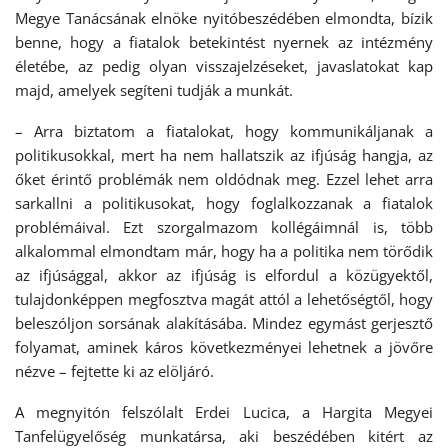
Megye Tanácsának elnöke nyitóbeszédében elmondta, bízik
benne, hogy a fiatalok betekintést nyernek az intézmény
életébe, az pedig olyan visszajelzéseket, javaslatokat kap
majd, amelyek segíteni tudják a munkát.
– Arra biztatom a fiatalokat, hogy kommunikáljanak a
politikusokkal, mert ha nem hallatszik az ifjúság hangja, az
őket érintő problémák nem oldódnak meg. Ezzel lehet arra
sarkallni a politikusokat, hogy foglalkozzanak a fiatalok
problémáival. Ezt szorgalmazom kollégáimnál is, több
alkalommal elmondtam már, hogy ha a politika nem törődik
az ifjúsággal, akkor az ifjúság is elfordul a közügyektől,
tulajdonképpen megfosztva magát attól a lehetőségtől, hogy
beleszóljon sorsának alakításába. Mindez egymást gerjesztő
folyamat, aminek káros következményei lehetnek a jövőre
nézve – fejtette ki az elöljáró.
A megnyitón felszólalt Erdei Lucica, a Hargita Megyei
Tanfelügyelőség munkatársa, aki beszédében kitért az