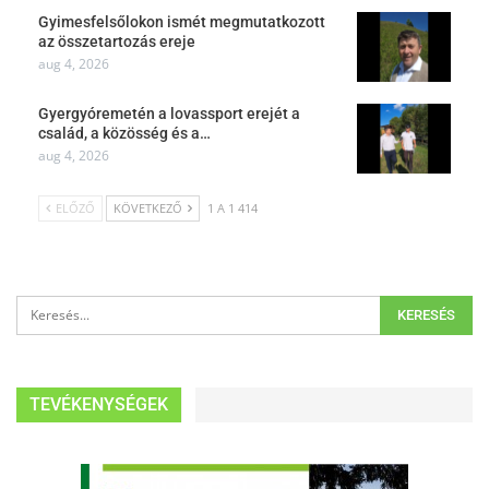
Gyimesfelsőlokon ismét megmutatkozott
az összetartozás ereje
aug 4, 2026
Gyergyóremetén a lovassport erejét a
család, a közösség és a…
aug 4, 2026
ELŐZŐ
KÖVETKEZŐ
1 A 1 414
TEVÉKENYSÉGEK