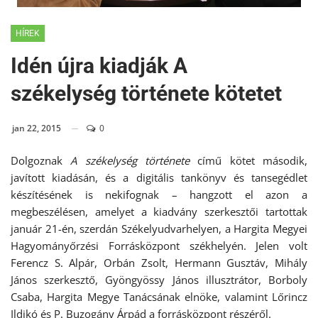
HÍREK
Idén újra kiadják A
székelység története kötetet
jan 22, 2015
0
Dolgoznak
A székelység története
című kötet második,
javított kiadásán, és a digitális tankönyv és tansegédlet
készítésének is nekifognak – hangzott el azon a
megbeszélésen, amelyet a kiadvány szerkesztői tartottak
január 21-én, szerdán Székelyudvarhelyen, a Hargita Megyei
Hagyományőrzési Forrásközpont székhelyén. Jelen volt
Ferencz S. Alpár, Orbán Zsolt, Hermann Gusztáv, Mihály
János szerkesztő, Gyöngyössy János illusztrátor, Borboly
Csaba, Hargita Megye Tanácsának elnöke, valamint Lőrincz
Ildikó és P. Buzogány Árpád a forrásközpont részéről.