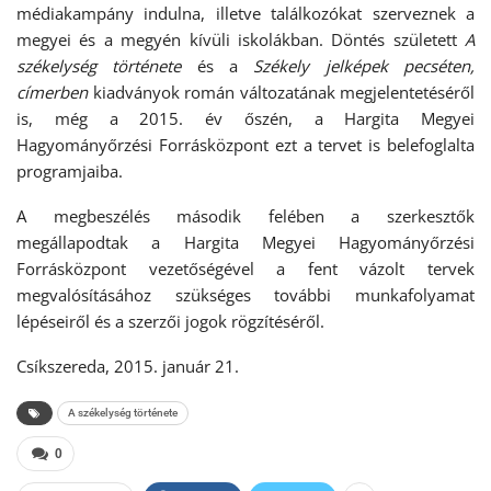
médiakampány indulna, illetve találkozókat szerveznek a
megyei és a megyén kívüli iskolákban. Döntés született
A
székelység története
és a
Székely jelképek pecséten,
címerben
kiadványok román változatának megjelentetéséről
is, még a 2015. év őszén, a Hargita Megyei
Hagyományőrzési Forrásközpont ezt a tervet is belefoglalta
programjaiba.
A megbeszélés második felében a szerkesztők
megállapodtak a Hargita Megyei Hagyományőrzési
Forrásközpont vezetőségével a fent vázolt tervek
megvalósításához szükséges további munkafolyamat
lépéseiről és a szerzői jogok rögzítéséről.
Csíkszereda, 2015. január 21.
A székelység története
0