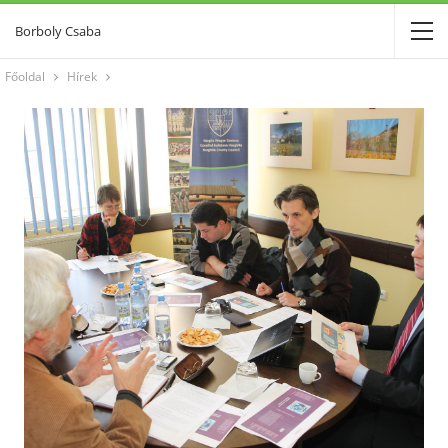
Borboly Csaba
Főoldal
Hírek