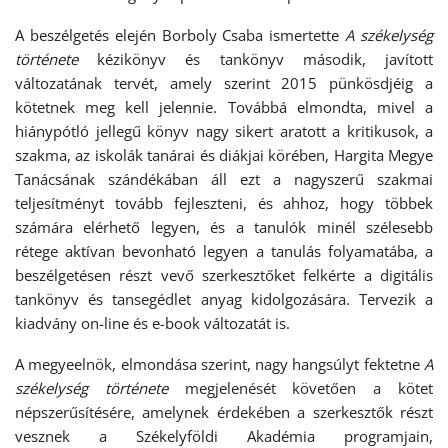
A beszélgetés elején Borboly Csaba ismertette
A székelység
története
kézikönyv és tankönyv második, javított
változatának tervét, amely szerint 2015 pünkösdjéig a
kötetnek meg kell jelennie. Továbbá elmondta, mivel a
hiánypótló jellegű könyv nagy sikert aratott a kritikusok, a
szakma, az iskolák tanárai és diákjai körében, Hargita Megye
Tanácsának szándékában áll ezt a nagyszerű szakmai
teljesítményt tovább fejleszteni, és ahhoz, hogy többek
számára elérhető legyen, és a tanulók minél szélesebb
rétege aktívan bevonható legyen a tanulás folyamatába, a
beszélgetésen részt vevő szerkesztőket felkérte a digitális
tankönyv és tansegédlet anyag kidolgozására. Tervezik a
kiadvány on-line és e-book változatát is.
A megyeelnök, elmondása szerint, nagy hangsúlyt fektetne
A
székelység története
megjelenését követően a kötet
népszerűsítésére, amelynek érdekében a szerkesztők részt
vesznek a Székelyföldi Akadémia programjain,