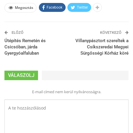
Megosztás
Facebook
Twitter
ELŐZŐ
KÖVETKEZŐ
Útépítés Remetén és
Villanypásztort szereltek a
Csicsóban, járda
Csíkszeredai Megyei
Gyergyóalfaluban
Sürgősségi Kórház köré
VÁLASZOLJ
E-mail címed nem kerül nyilvánosságra.