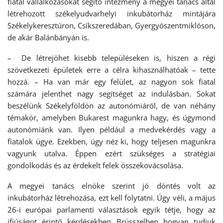
fiatal vállalkozásokat segítő intézmény a megyei tanács által
létrehozott székelyudvarhelyi inkubátorház mintájára
Székelykeresztúron, Csíkszeredában, Gyergyószentmiklóson,
de akár Balánbányán is.
– De létrejöhet kisebb településeken is, hiszen a régi
szövetkezeti épületek erre a célra kihasználhatóak – tette
hozzá. – Ha van már egy felület, az nagyon sok fiatal
számára jelenthet nagy segítséget az indulásban. Sokat
beszélünk Székelyföldön az autonómiáról, de van néhány
témakör, amelyben Bukarest magunkra hagy, és úgymond
autonómiánk van. Ilyen például a medvekérdés vagy a
fiatalok ügye. Ezekben, úgy néz ki, hogy teljesen magunkra
vagyunk utalva. Éppen ezért szükséges a stratégiai
gondolkodás és az érdekelt felek összekovácsolása.
A megyei tanács elnöke szerint jó döntés volt az
inkubátorház létrehozása, ezt kell folytatni. Úgy véli, a május
26-i európai parlamenti választások egyik tétje, hogy az
ifjúságot érintő kérdésekben Brüsszelben hogyan tudjuk