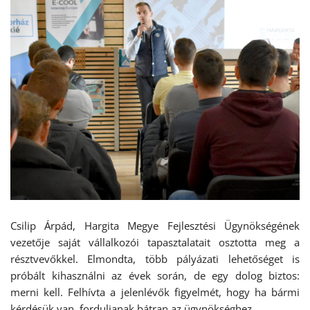
Csilip Árpád, Hargita Megye Fejlesztési Ügynökségének
vezetője saját vállalkozói tapasztalatait osztotta meg a
résztvevőkkel. Elmondta, több pályázati lehetőséget is
próbált kihasználni az évek során, de egy dolog biztos:
merni kell. Felhívta a jelenlévők figyelmét, hogy ha bármi
kérdésük van, forduljanak bátran az ügynökséghez.