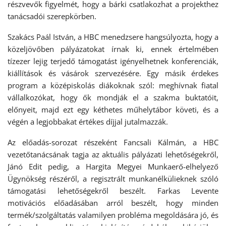
részvevők figyelmét, hogy a bárki csatlakozhat a projekthez
tanácsadói szerepkörben.
Szakács Paál István, a HBC menedzsere hangsúlyozta, hogy a
közeljövőben pályázatokat írnak ki, ennek értelmében
tízezer lejig terjedő támogatást igényelhetnek konferenciák,
kiállítások és vásárok szervezésére. Egy másik érdekes
program a középiskolás diákoknak szól: meghívnak fiatal
vállalkozókat, hogy ők mondják el a szakma buktatóit,
előnyeit, majd ezt egy kéthetes műhelytábor követi, és a
végén a legjobbakat értékes díjjal jutalmazzák.
Az előadás-sorozat részeként Fancsali Kálmán, a HBC
vezetőtanácsának tagja az aktuális pályázati lehetőségekről,
Jánó Edit pedig, a Hargita Megyei Munkaerő-elhelyező
Ügynökség részéről, a regisztrált munkanélkülieknek szóló
támogatási lehetőségekről beszélt. Farkas Levente
motivációs előadásában arról beszélt, hogy minden
termék/szolgáltatás valamilyen probléma megoldására jó, és