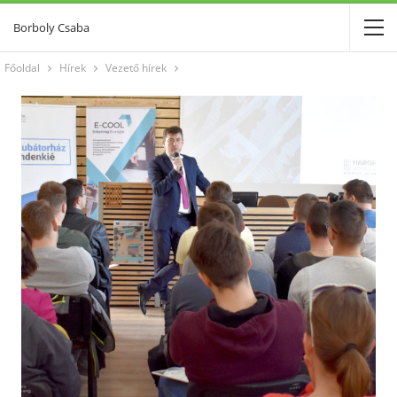
Borboly Csaba
Főoldal
Hírek
Vezető hírek