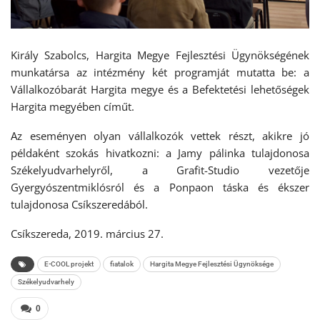
Király Szabolcs, Hargita Megye Fejlesztési Ügynökségének
munkatársa az intézmény két programját mutatta be: a
Vállalkozóbarát Hargita megye és a Befektetési lehetőségek
Hargita megyében címűt.
Az eseményen olyan vállalkozók vettek részt, akikre jó
példaként szokás hivatkozni: a Jamy pálinka tulajdonosa
Székelyudvarhelyről, a Grafit-Studio vezetője
Gyergyószentmiklósról és a Ponpaon táska és ékszer
tulajdonosa Csíkszeredából.
Csíkszereda, 2019. március 27.
E-COOL projekt
fiatalok
Hargita Megye Fejlesztési Ügynöksége
Székelyudvarhely
0