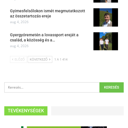
Gyimesfelsőlokon ismét megmutatkozott
az összetartozás ereje
aug 4, 2026
Gyergyóremetén a lovassport erejét a
család, a közösség és a…
aug 4, 2026
ELŐZŐ
KÖVETKEZŐ
1 A 1 414
TEVÉKENYSÉGEK