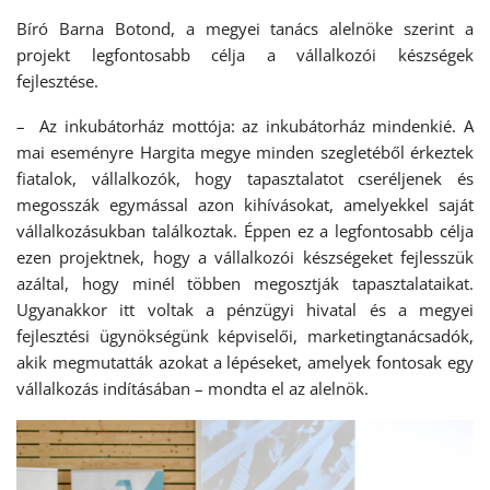
Bíró Barna Botond, a megyei tanács alelnöke szerint a
projekt legfontosabb célja a vállalkozói készségek
fejlesztése.
– Az inkubátorház mottója: az inkubátorház mindenkié. A
mai eseményre Hargita megye minden szegletéből érkeztek
fiatalok, vállalkozók, hogy tapasztalatot cseréljenek és
megosszák egymással azon kihívásokat, amelyekkel saját
vállalkozásukban találkoztak. Éppen ez a legfontosabb célja
ezen projektnek, hogy a vállalkozói készségeket fejlesszük
azáltal, hogy minél többen megosztják tapasztalataikat.
Ugyanakkor itt voltak a pénzügyi hivatal és a megyei
fejlesztési ügynökségünk képviselői, marketingtanácsadók,
akik megmutatták azokat a lépéseket, amelyek fontosak egy
vállalkozás indításában – mondta el az alelnök.