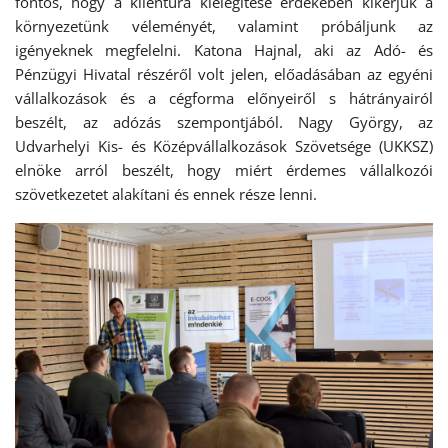
fontos, hogy a klientúra kielégítése érdekében kikérjük a
környezetünk véleményét, valamint próbáljunk az
igényeknek megfelelni. Katona Hajnal, aki az Adó- és
Pénzügyi Hivatal részéről volt jelen, előadásában az egyéni
vállalkozások és a cégforma előnyeiről s hátrányairól
beszélt, az adózás szempontjából. Nagy György, az
Udvarhelyi Kis- és Középvállalkozások Szövetsége (UKKSZ)
elnöke arról beszélt, hogy miért érdemes vállalkozói
szövetkezetet alakítani és ennek része lenni.