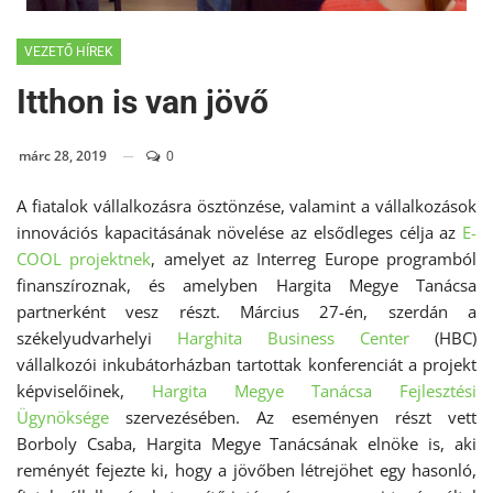
VEZETŐ HÍREK
Itthon is van jövő
márc 28, 2019
0
A fiatalok vállalkozásra ösztönzése, valamint a vállalkozások
innovációs kapacitásának növelése az elsődleges célja az
E-
COOL projektnek
, amelyet az Interreg Europe programból
finanszíroznak, és amelyben Hargita Megye Tanácsa
partnerként vesz részt. Március 27-én, szerdán a
székelyudvarhelyi
Harghita Business Center
(HBC)
vállalkozói inkubátorházban tartottak konferenciát a projekt
képviselőinek,
Hargita Megye Tanácsa Fejlesztési
Ügynöksége
szervezésében. Az eseményen részt vett
Borboly Csaba, Hargita Megye Tanácsának elnöke is, aki
reményét fejezte ki, hogy a jövőben létrejöhet egy hasonló,