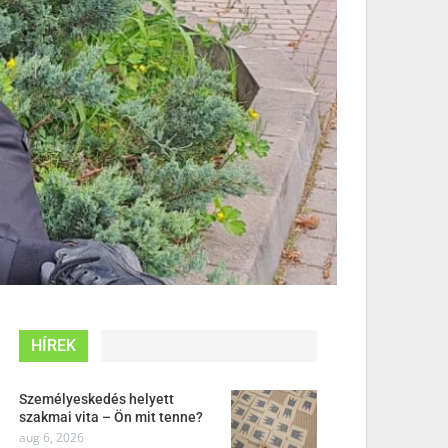
HÍREK
Személyeskedés helyett
szakmai vita – Ön mit tenne?
aug 6, 2026