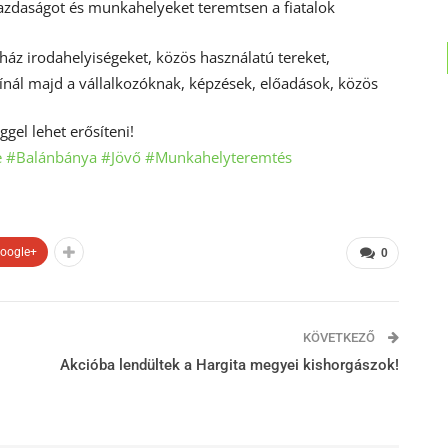
gazdaságot és munkahelyeket teremtsen a fiatalok
ház irodahelyiségeket, közös használatú tereket,
nál majd a vállalkozóknak, képzések, előadások, közös
gel lehet erősíteni!
e
#Balánbánya
#Jövő
#Munkahelyteremtés
oogle+
0
KÖVETKEZŐ
Akcióba lendültek a Hargita megyei kishorgászok!