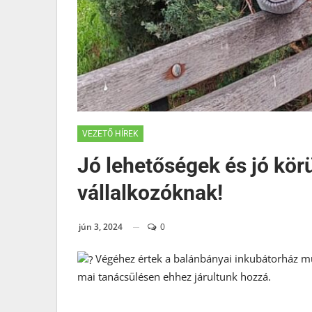
VEZETŐ HÍREK
Jó lehetőségek és jó kö
vállalkozóknak!
jún 3, 2024
0
Végéhez értek a balánbányai inkubátorház munk
mai tanácsülésen ehhez járultunk hozzá.