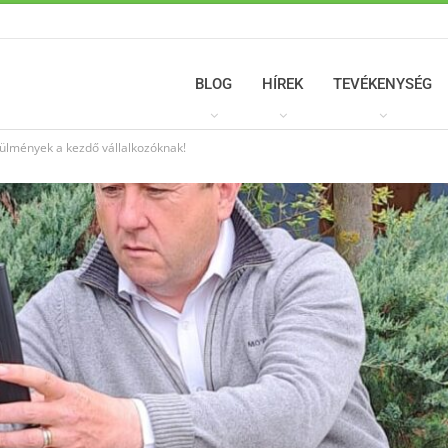
BLOG
HÍREK
TEVÉKENYSÉG
rülmények a kezdő vállalkozóknak!