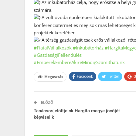
Az inkubátorház célja, hogy erősítse a helyi 
számára.
A volt óvoda épületében kialakított inkubátor
konferenciatermet és még sok más lehetőséget kí
projektek keretében.
A térség gazdaságát csak erős vállalkozói réteg
#FiatalVállalkozók
#Inkubátorház
#HargitaMegy
#GazdaságiFellendülés
#EmberekEmbereAkireMindigSzámíthatunk
Megosztás
Facebook
Twitter
G
ELŐZŐ
Tanácsosjelöltjeink Hargita megye jövőjét
képviselik