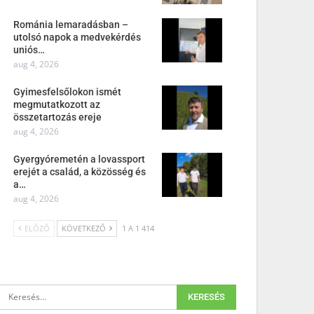
Románia lemaradásban –
utolsó napok a medvekérdés
uniós…
aug 4, 2026
Gyimesfelsőlokon ismét
megmutatkozott az
összetartozás ereje
aug 4, 2026
Gyergyóremetén a lovassport
erejét a család, a közösség és
a…
aug 4, 2026
ELŐZŐ
KÖVETKEZŐ
1 A 1 414