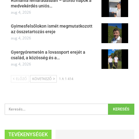
Románia lemaradásban – utolsó napok a
medvekérdés uniós…
aug 4, 2026
Gyimesfelsőlokon ismét megmutatkozott
az összetartozás ereje
aug 4, 2026
Gyergyóremetén a lovassport erejét a
család, a közösség és a…
aug 4, 2026
ELŐZŐ
KÖVETKEZŐ
1 A 1 414
TEVÉKENYSÉGEK