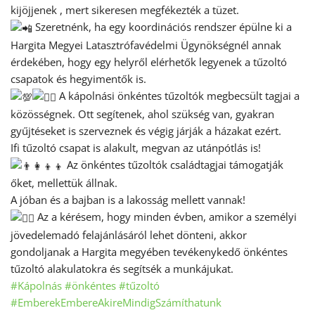
kijöjjenek , mert sikeresen megfékezték a tüzet.
Szeretnénk, ha egy koordinációs rendszer épülne ki a
Hargita Megyei Latasztrófavédelmi Ügynökségnél annak
érdekében, hogy egy helyről elérhetők legyenek a tűzoltó
csapatok és hegyimentők is.
A kápolnási önkéntes tűzoltók megbecsült tagjai a
közösségnek. Ott segítenek, ahol szükség van, gyakran
gyűjtéseket is szerveznek és végig járják a házakat ezért.
Ifi tűzoltó csapat is alakult, megvan az utánpótlás is!
Az önkéntes tűzoltók családtagjai támogatják
őket, mellettük állnak.
A jóban és a bajban is a lakosság mellett vannak!
Az a kérésem, hogy minden évben, amikor a személyi
jövedelemadó felajánlásáról lehet dönteni, akkor
gondoljanak a Hargita megyében tevékenykedő önkéntes
tűzoltó alakulatokra és segítsék a munkájukat.
#Kápolnás
#önkéntes
#tűzoltó
#EmberekEmbereAkireMindigSzámíthatunk