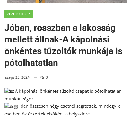
VEZETŐ HÍREK
Jóban, rosszban a lakosság
mellett állnak-A kápolnási
önkéntes tűzoltók munkája is
pótolhatatlan
szept 25, 2024
0
A kápolnási önkéntes tűzoltó csapat is pótolhatatlan
munkát végez.
Idén összesen négy esetnél segítettek, mindegyik
esetben ők érkeztek elsőként a helyszínre.