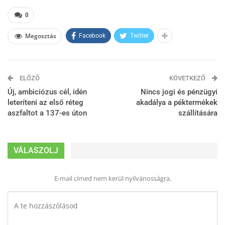
0
Megosztás
Facebook
Twitter
ELŐZŐ
KÖVETKEZŐ
Új, ambiciózus cél, idén
Nincs jogi és pénzügyi
leteríteni az első réteg
akadálya a péktermékek
aszfaltot a 137-es úton
szállítására
VÁLASZOLJ
E-mail címed nem kerül nyilvánosságra.