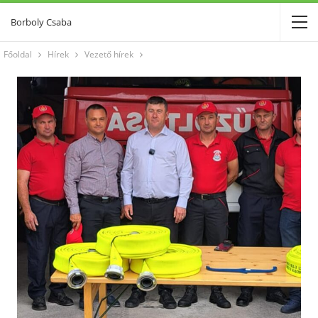
Borboly Csaba
Főoldal
Hírek
Vezető hírek