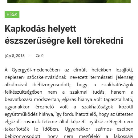
HÍREK
Kapkodás helyett
észszerűségre kell törekedni
jún 8, 2018
0
A Gyergyói-medencében az elmúlt hetekben lezajlott,
népiesen szöcskeinváziónak nevezett természeti jelenség
alkalmával bebizonyosodott, hogy a szakhatóságok
felkészültségében nem a szakmai tudás, hanem a
beavatkozási módszertan, eljárás hiánya volt tapasztalható,
ugyanakkor érezhető volt a szakhatóságok közötti
együttműködés hiánya, így fordulhatott elő, hogy az úttesten
elgázolt rovarok teteme által képzett nyálkás réteget nem
takarították le időben. Ugyanakkor számos esetben
bebizonyosodott, hogy nem megfelelő a lakossági