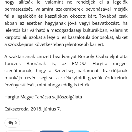
hogy állítsák le, valamint ne rendeljék el a legelők
permetezését, valamint szakemberek bevonásával mérjék
fel a legelőkön és kaszálókon okozott kárt. Továbbá csak
abban az esetben hagyjanak jóvá vegyi beavatkozást, ha
jelentős kár várható a mezőgazdasági kultúrákban, valamint
kárpótolják azokat a legelő- és kaszálótulajdonosokat, akiket
a szöcskejárás következtében jelentősebb kár ért.
A szaktárcának címzett beadványát Borboly Csaba eljuttatta
Tánczos Barnának is, az RMDSZ Hargita megyei
szenátorának, hogy a Szövetség parlamenti frakciójának
munkája révén segítse a székelyföldi gazdák érdekeinek
érvényesülését, mint ahogy eddig is tették.
Hargita Megye Tanácsa sajtószolgálata
Csíkszereda, 2018. június 7.
0