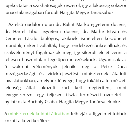
tájékoztatás a szakhatóságok részéről, így a lakosság sokszor
tanácstalanságában fordult Hargita Megye Tanácsához.
– Az első riadalom után dr. Bálint Markó egyetemi docens,
dr. Hartel Tibor egyetemi docens, dr. Máthé István és
Demeter László biológus, akiknek ismételten köszönetet
mondok, önként vállalták, hogy rendelkezésünkre állnak, és
szakvéleményt fogalmaztak meg, így sikerült elejét venni a
teljesen haszontalan legelőpermetezéseknek. Ugyancsak az
ő szakmai véleményük jelenik meg a Petre Daea
mezőgazdasági és vidékfejlesztési miniszternek átadott
javaslatunkban, amelynek lényege, hogy inkább a természeti
jelenség által okozott kárt kell megtéríteni, mint
levegyszerezni egy teljesen tiszta természeti övezetet –
nyilatkozta Borboly Csaba, Hargita Megye Tanácsa elnöke.
A
miniszternek küldött átiratban
felhívják a figyelmet többek
között a következőkre: