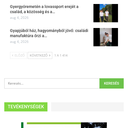
Gyergyóremetén a lovassport erejét a
család, a közösség és a…
aug 4, 2026
Gyapjúból ház, hagyományból jövő: családi
manufaktúra őrzi a…
aug 4, 2026
ELŐZŐ
KÖVETKEZŐ
1 A 1 414
TEVÉKENYSÉGEK