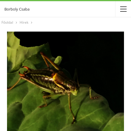
Borboly Csaba
Főoldal
Hírek