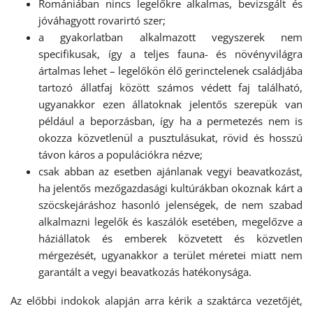
Romániában nincs legelőkre alkalmas, bevizsgált és
jóváhagyott rovarirtó szer;
a gyakorlatban alkalmazott vegyszerek nem
specifikusak, így a teljes fauna- és növényvilágra
ártalmas lehet – legelőkön élő gerinctelenek családjába
tartozó állatfaj között számos védett faj található,
ugyanakkor ezen állatoknak jelentős szerepük van
például a beporzásban, így ha a permetezés nem is
okozza közvetlenül a pusztulásukat, rövid és hosszú
távon káros a populációkra nézve;
csak abban az esetben ajánlanak vegyi beavatkozást,
ha jelentős mezőgazdasági kultúrákban okoznak kárt a
szöcskejáráshoz hasonló jelenségek, de nem szabad
alkalmazni legelők és kaszálók esetében, megelőzve a
háziállatok és emberek közvetett és közvetlen
mérgezését, ugyanakkor a terület méretei miatt nem
garantált a vegyi beavatkozás hatékonysága.
Az előbbi indokok alapján arra kérik a szaktárca vezetőjét,