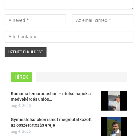
HÍREK
Románia lemaradásban – utolsó napok a
medvekérdés uniós…
aug 4, 2026
Gyimesfelsőlokon ismét megmutatkozott
az összetartozás ereje
aug 4, 2026